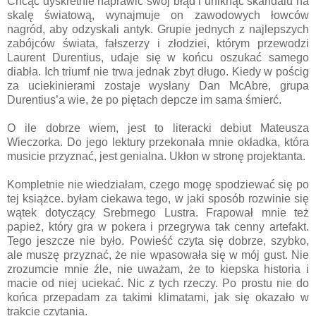
Chcąc dyskretnie naprawić swój błąd i uniknąć skandalu na
skalę światową, wynajmuje on zawodowych łowców
nagród, aby odzyskali antyk. Grupie jednych z najlepszych
zabójców świata, fałszerzy i złodziei, którym przewodzi
Laurent Durentius, udaje się w końcu oszukać samego
diabła. Ich triumf nie trwa jednak zbyt długo. Kiedy w pościg
za uciekinierami zostaje wysłany Dan McAbre, grupa
Durentius’a wie, że po piętach depcze im sama śmierć.
O ile dobrze wiem, jest to literacki debiut Mateusza
Wieczorka. Do jego lektury przekonała mnie okładka, która
musicie przyznać, jest genialna. Ukłon w stronę projektanta.
Kompletnie nie wiedziałam, czego mogę spodziewać się po
tej książce. byłam ciekawa tego, w jaki sposób rozwinie się
wątek dotyczący Srebrnego Lustra. Frapował mnie też
papież, który gra w pokera i przegrywa tak cenny artefakt.
Tego jeszcze nie było. Powieść czyta się dobrze, szybko,
ale muszę przyznać, że nie wpasowała się w mój gust. Nie
zrozumcie mnie źle, nie uważam, że to kiepska historia i
macie od niej uciekać. Nic z tych rzeczy. Po prostu nie do
końca przepadam za takimi klimatami, jak się okazało w
trakcie czytania.