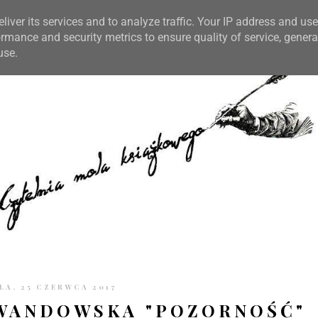
TRONIE
KONTAKT
CZYTELNIA PO GODZINACH
liver its services and to analyze traffic. Your IP address and us
rmance and security metrics to ensure quality of service, gener
use.
LA, 25 CZERWCA 2017
WANDOWSKA "POZORNOŚĆ"