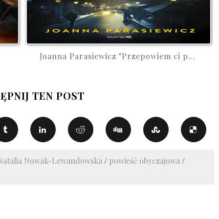
Joanna Parasiewicz "Przepowiem ci p...
ĘPNIJ TEN POST
Natalia Nowak-Lewandowska
/
powieść obyczajowa
/