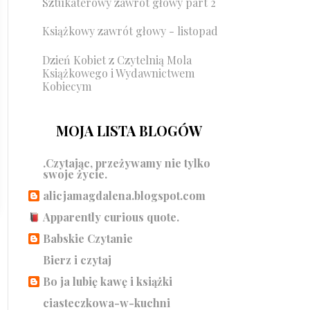
Sztukaterowy zawrót głowy part 2
Książkowy zawrót głowy - listopad
Dzień Kobiet z Czytelnią Mola
Książkowego i Wydawnictwem
Kobiecym
MOJA LISTA BLOGÓW
.Czytając, przeżywamy nie tylko
swoje życie.
alicjamagdalena.blogspot.com
Apparently curious quote.
Babskie Czytanie
Bierz i czytaj
Bo ja lubię kawę i książki
ciasteczkowa-w-kuchni