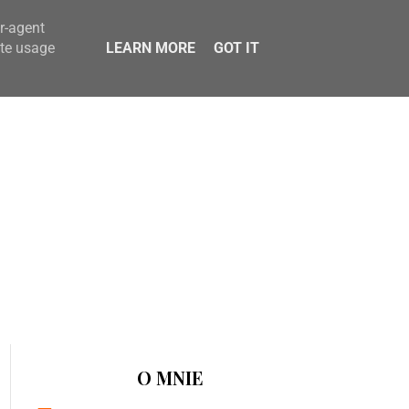
er-agent
ate usage
LEARN MORE
GOT IT
O MNIE