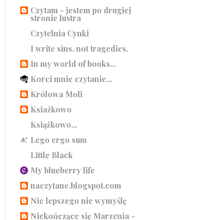
Czytam - jestem po drugiej
stronie lustra
Czytelnia Cynki
I write sins, not tragedies.
In my world of books...
Korci mnie czytanie...
Królowa Moli
Ksiażkowo
Książkowo...
Lego ergo sum
Little Black
My blueberry life
naczytane.blogspot.com
Nic lepszego nie wymyślę
Niekończące się Marzenia -