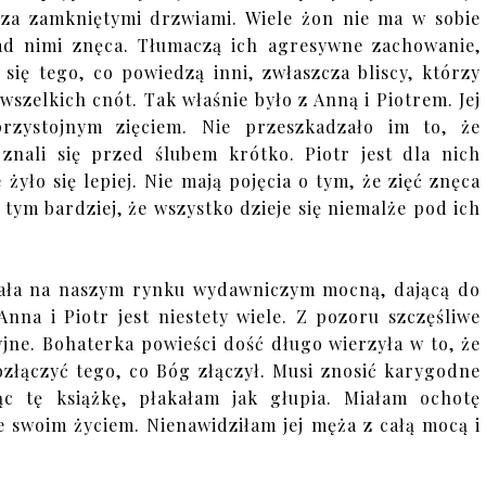
 za zamkniętymi drzwiami. Wiele żon nie ma w sobie
ad nimi znęca. Tłumaczą ich agresywne zachowanie,
 się tego, co powiedzą inni, zwłaszcza bliscy, którzy
szelkich cnót. Tak właśnie było z Anną i Piotrem. Jej
rzystojnym zięciem. Nie przeszkadzało im to, że
znali się przed ślubem krótko. Piotr jest dla nich
żyło się lepiej. Nie mają pojęcia o tym, że zięć znęca
 tym bardziej, że wszystko dzieje się niemalże pod ich
ała na naszym rynku wydawniczym mocną, dającą do
nna i Piotr jest niestety wiele. Z pozoru szczęśliwe
yjne. Bohaterka powieści dość długo wierzyła w to, że
ozłączyć tego, co Bóg złączył. Musi znosić karygodne
ąc tę książkę, płakałam jak głupia. Miałam ochotę
e swoim życiem. Nienawidziłam jej męża z całą mocą i