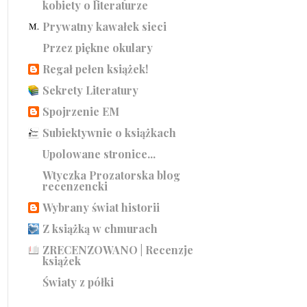
kobiety o literaturze
Prywatny kawałek sieci
Przez piękne okulary
Regał pełen książek!
Sekrety Literatury
Spojrzenie EM
Subiektywnie o książkach
Upolowane stronice...
Wtyczka Prozatorska blog
recenzencki
Wybrany świat historii
Z książką w chmurach
ZRECENZOWANO | Recenzje
książek
Światy z półki