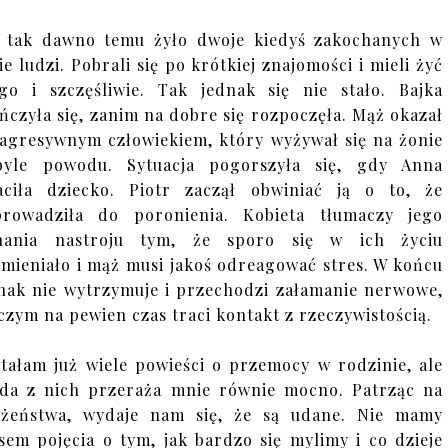
 tak dawno temu żyło dwoje kiedyś zakochanych w
ie ludzi. Pobrali się po krótkiej znajomości i mieli żyć
go i szczęśliwie. Tak jednak się nie stało. Bajka
ńczyła się, zanim na dobre się rozpoczęła. Mąż okazał
 agresywnym człowiekiem, który wyżywał się na żonie
byle powodu. Sytuacja pogorszyła się, gdy Anna
aciła dziecko. Piotr zaczął obwiniać ją o to, że
rowadziła do poronienia. Kobieta tłumaczy jego
hania nastroju tym, że sporo się w ich życiu
mieniało i mąż musi jakoś odreagować stres. W końcu
nak nie wytrzymuje i przechodzi załamanie nerwowe,
czym na pewien czas traci kontakt z rzeczywistością.
tałam już wiele powieści o przemocy w rodzinie, ale
da z nich przeraża mnie równie mocno. Patrząc na
żeństwa, wydaje nam się, że są udane. Nie mamy
sem pojęcia o tym, jak bardzo się mylimy i co dzieje