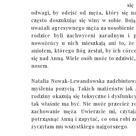
się
odwagi, by odejść od męża, który się n
często doszukując się winy w sobie. Boją
uważali agresywnego męża za uosobienie w
rodzice byli zachwyceni zaradnym i p
nowożeńcy u nich mieszkają ani to, że 
aniołem, którego Bóg zesłał, by ich córce 
się nad Anną. Wiele osób może to zdziwić,
nosem.
Natalia Nowak-Lewandowska zadebiutow
myślenia pozycją. Takich małżeństw jak A
rodziny okazują się toksyczne i dysfunkc
tak właśnie ma być. Nie może przecież r
zachowanie męża. Uwierzcie mi, czytaj
potrząsnąć Anną i zapytać, co ona robi z
życzyłam mu wszystkiego najgorszego.