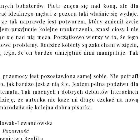
nych bohaterów. Piotr znęca się nad żoną, ale dla
rać idealnego męża i z pozoru taki właśnie się wydaje.
, że tak naprawdę jest potworem, który zmienił życie
jem przyjmuje kolejne upokorzenia, znosi ciosy i nie
go się nad nią męża. Początkowo wierzy w to, że jego
ciowe problemy. Rodzice kobiety są zakochani w zięciu,
ą tego, że on bardzo umiejętnie nimi manipuluje. Tak
a przemocy jest pozostawiona samej sobie. Nie potrafi
, jak bardzo jest z nią źle. Jestem pełna podziwu dla
o tematu. Tak mocnych i dobrych debiutów literackich
dzieję, że autorka nie każe mi długo czekać na nową
narodziła się kolejna dobra pisarka.
 Nowak-Lewandowska
Pozorność
wnictwo Replika