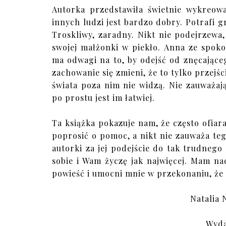
Autorka przedstawiła świetnie wykreowa
innych ludzi jest bardzo dobry. Potrafi g
Troskliwy, zaradny. Nikt nie podejrzewa
swojej małżonki w piekło. Anna ze spoko
ma odwagi na to, by odejść od znęcające
zachowanie się zmieni, że to tylko przejś
świata poza nim nie widzą. Nie zauważaj
po prostu jest im łatwiej.
Ta książka pokazuje nam, że często ofiar
poprosić o pomoc, a nikt nie zauważa tego
autorki za jej podejście do tak trudneg
sobie i Wam życzę jak najwięcej. Mam na
powieść i umocni mnie w przekonaniu, że 
Natalia
Wyda