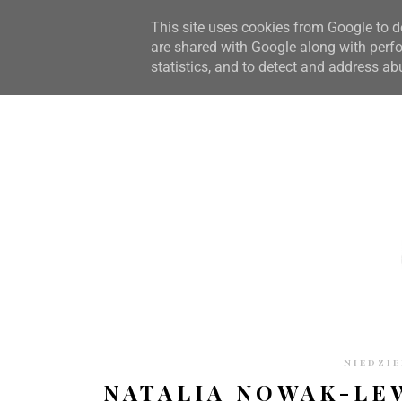
STRONA GŁÓWNA
WSPÓŁPRACA
RECENZJE
O S
This site uses cookies from Google to de
are shared with Google along with perfo
statistics, and to detect and address ab
NIEDZIE
NATALIA NOWAK-LE