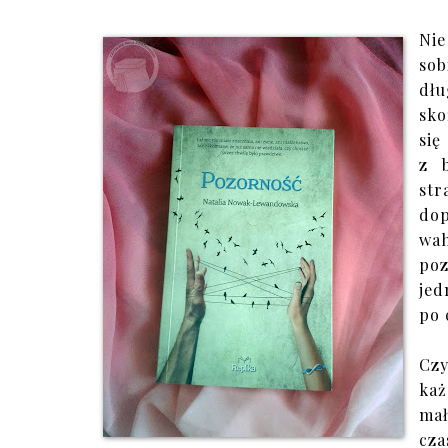
Nie
sob
dłu
sko
się
z 
str
dop
wa
poz
jed
po 
Czy
każ
mał
cza