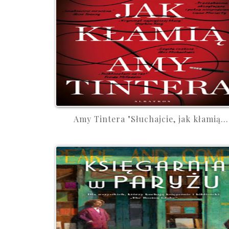
Amy Tintera "Słuchajcie, jak kłamią...