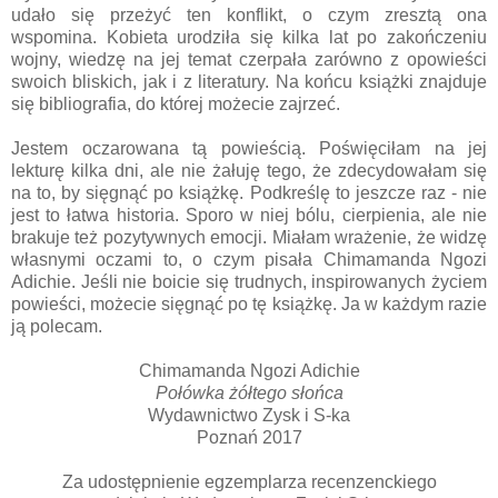
udało się przeżyć ten konflikt, o czym zresztą ona
wspomina. Kobieta urodziła się kilka lat po zakończeniu
wojny, wiedzę na jej temat czerpała zarówno z opowieści
swoich bliskich, jak i z literatury. Na końcu książki znajduje
się bibliografia, do której możecie zajrzeć.
Jestem oczarowana tą powieścią. Poświęciłam na jej
lekturę kilka dni, ale nie żałuję tego, że zdecydowałam się
na to, by sięgnąć po książkę. Podkreślę to jeszcze raz - nie
jest to łatwa historia. Sporo w niej bólu, cierpienia, ale nie
brakuje też pozytywnych emocji. Miałam wrażenie, że widzę
własnymi oczami to, o czym pisała Chimamanda Ngozi
Adichie. Jeśli nie boicie się trudnych, inspirowanych życiem
powieści, możecie sięgnąć po tę książkę. Ja w każdym razie
ją polecam.
Chimamanda Ngozi Adichie
Połówka żółtego słońca
Wydawnictwo Zysk i S-ka
Poznań 2017
Za udostępnienie egzemplarza recenzenckiego