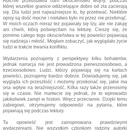
Adichie przedstawia nam okrucieństwo wojny, podczas
której wszelkie granice oddzielające dobro od zła zacierają
się. Dla ludzi jest najważniejsze to, by przetrwać. Niektóre
opisy są dość mocne i niełatwo było mi przez nie przebrnąć.
W moich oczach nieraz też pojawiały się łzy, ale nie żałuję
ani chwili, którą poświęciłam na lekturę. Cieszę się, że
pomimo całego tego okrucieństwa w tej powieści pojawiają
się nadzieja i miłość. Mogłam zobaczyć, jak wyglądało życie
ludzi w trakcie trwania konfliktu.
Wydarzenia poznajemy z perspektywy kilku bohaterów,
jednak narracja nie jest prowadzona pierwszoosobowo, a
trzecioosobowo. Ludzi, którzy pojawiają się na kartach
powieści, poznajemy bardzo dobrze. Dowiadujemy się, jak
wygląda ich przeszłość i możemy przekonać się, jakie ma
ona wpływ na teraźniejszość. Kilka razy także przenosimy
się w czasie. Nie martwcie się jednak, że to wprowadzi
jakikolwiek zamęt w historii. Wręcz przeciwnie. Dzięki temu
zabiegowi, otrzymujemy odpowiedzi na pytania, które
pojawiają się podczas lektury.
Ta opowieść jest zainspirowana prawdziwymi
wydarzeniami. Nie wszystkim członkom rodziny autorki