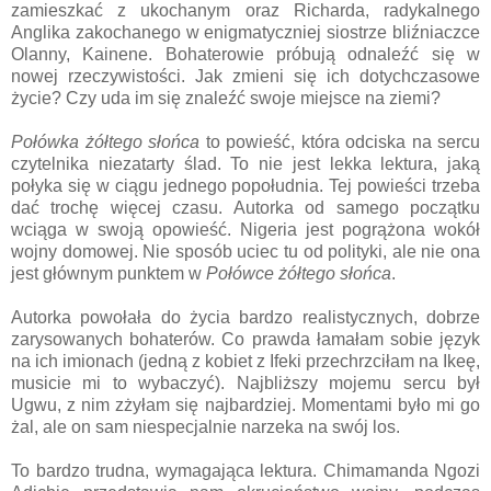
zamieszkać z ukochanym oraz Richarda, radykalnego
Anglika zakochanego w enigmatyczniej siostrze bliźniaczce
Olanny, Kainene. Bohaterowie próbują odnaleźć się w
nowej rzeczywistości. Jak zmieni się ich dotychczasowe
życie? Czy uda im się znaleźć swoje miejsce na ziemi?
Połówka żółtego słońca
to powieść, która odciska na sercu
czytelnika niezatarty ślad. To nie jest lekka lektura, jaką
połyka się w ciągu jednego popołudnia. Tej powieści trzeba
dać trochę więcej czasu. Autorka od samego początku
wciąga w swoją opowieść. Nigeria jest pogrążona wokół
wojny domowej. Nie sposób uciec tu od polityki, ale nie ona
jest głównym punktem w
Połówce żółtego słońca
.
Autorka powołała do życia bardzo realistycznych, dobrze
zarysowanych bohaterów. Co prawda łamałam sobie język
na ich imionach (jedną z kobiet z Ifeki przechrzciłam na Ikeę,
musicie mi to wybaczyć). Najbliższy mojemu sercu był
Ugwu, z nim zżyłam się najbardziej. Momentami było mi go
żal, ale on sam niespecjalnie narzeka na swój los.
To bardzo trudna, wymagająca lektura. Chimamanda Ngozi