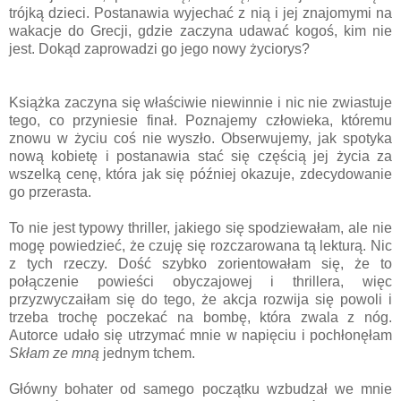
trójką dzieci. Postanawia wyjechać z nią i jej znajomymi na
wakacje do Grecji, gdzie zaczyna udawać kogoś, kim nie
jest. Dokąd zaprowadzi go jego nowy życiorys?
Książka zaczyna się właściwie niewinnie i nic nie zwiastuje
tego, co przyniesie finał. Poznajemy człowieka, któremu
znowu w życiu coś nie wyszło. Obserwujemy, jak spotyka
nową kobietę i postanawia stać się częścią jej życia za
wszelką cenę, która jak się później okazuje, zdecydowanie
go przerasta.
To nie jest typowy thriller, jakiego się spodziewałam, ale nie
mogę powiedzieć, że czuję się rozczarowana tą lekturą. Nic
z tych rzeczy. Dość szybko zorientowałam się, że to
połączenie powieści obyczajowej i thrillera, więc
przyzwyczaiłam się do tego, że akcja rozwija się powoli i
trzeba trochę poczekać na bombę, która zwala z nóg.
Autorce udało się utrzymać mnie w napięciu i pochłonęłam
Skłam ze mną
jednym tchem.
Główny bohater od samego początku wzbudzał we mnie