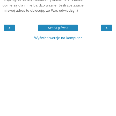
Dziękuję za każdy zostawiony komentarz. Wasze
opinie są dla mnie bardzo ważne. Jeśli zostawicie
mi swój adres to obiecuję, że Was odwiedzę :)
‹
›
Strona główna
Wyświetl wersję na komputer