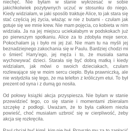
niechęć. Nie byłam w stanie wykrzesać w sobie
jakichkolwiek pozytywnych uczuć w stosunku do niego.
Kiedy widziałam, w jaki sposób traktuje Alice, to jak stara się
stać częścią jej życia, włażąc w nie z butami - czułam jak
gotuje się we mnie krew. Nie mam pojęcia, co kobieta w nim
widziała. Ja na jej miejscu uciekałabym w podskokach już
po pierwszym spotkaniu. Alice za to zdobyła moje serce.
Pokochałam ją i było mi jej żal. Nie mam tu na myśli jej
beznadziejnego zakochania się w Paulu. Bardziej chodzi mi
o śmierć Harry'ego, jej męża i to, że musiała sama
wychowywać dzieci. Starała się być dobrą matką i kiedy
widziałam, jak mówi o swoich dzieciakach, czułam
rozlewające się w moim sercu ciepło. Była prawniczką, ale
nie wstydziła się tego, że ma telefon z króliczym etui. To był
prezent od syna i z dumą go nosiła.
Od połowy książki akcja przyspiesza. Nie byłam w stanie
przewidzieć tego, co się stanie i momentami zbierałam
szczękę z podłogi. Uważam, że to była całkiem niezła
powieść, choć musiałam uzbroić się w cierpliwość, żeby
akcja się rozkręciła.
Paul chciał być kimś, kim nie był. Przyszło mu za to zapłacić