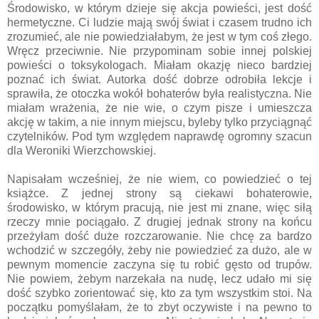
Środowisko, w którym dzieje się akcja powieści, jest dość
hermetyczne. Ci ludzie mają swój świat i czasem trudno ich
zrozumieć, ale nie powiedziałabym, że jest w tym coś złego.
Wręcz przeciwnie. Nie przypominam sobie innej polskiej
powieści o toksykologach. Miałam okazję nieco bardziej
poznać ich świat. Autorka dość dobrze odrobiła lekcje i
sprawiła, że otoczka wokół bohaterów była realistyczna. Nie
miałam wrażenia, że nie wie, o czym pisze i umieszcza
akcję w takim, a nie innym miejscu, byleby tylko przyciągnąć
czytelników. Pod tym względem naprawdę ogromny szacun
dla Weroniki Wierzchowskiej.
Napisałam wcześniej, że nie wiem, co powiedzieć o tej
książce. Z jednej strony są ciekawi bohaterowie,
środowisko, w którym pracują, nie jest mi znane, więc siłą
rzeczy mnie pociągało. Z drugiej jednak strony na końcu
przeżyłam dość duże rozczarowanie. Nie chcę za bardzo
wchodzić w szczegóły, żeby nie powiedzieć za dużo, ale w
pewnym momencie zaczyna się tu robić gęsto od trupów.
Nie powiem, żebym narzekała na nudę, lecz udało mi się
dość szybko zorientować się, kto za tym wszystkim stoi. Na
początku pomyślałam, że to zbyt oczywiste i na pewno to