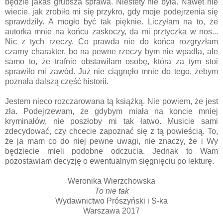
będzie jakaś grubsza sprawa. Niestety nie była. Nawet nie
wiecie, jak zrobiło mi się przykro, gdy moje podejrzenia się
sprawdziły. A mogło być tak pięknie. Liczyłam na to, że
autorka mnie na końcu zaskoczy, da mi prztyczka w nos...
Nic z tych rzeczy. Co prawda nie do końca rozgryzłam
czarny charakter, bo na pewne rzeczy bym nie wpadła, ale
samo to, że trafnie obstawiłam osobę, która za tym stoi
sprawiło mi zawód. Już nie ciągnęło mnie do tego, żebym
poznała dalszą część historii.
Jestem nieco rozczarowana tą książką. Nie powiem, że jest
zła. Podejrzewam, że gdybym miała na koncie mniej
kryminałów, nie poszłoby mi tak łatwo. Musicie sami
zdecydować, czy chcecie zapoznać się z tą powieścią. To,
że ja mam co do niej pewne uwagi, nie znaczy, że i Wy
będziecie mieli podobne odczucia. Jednak to Wam
pozostawiam decyzję o ewentualnym sięgnięciu po lekturę.
Weronika Wierzchowska
To nie tak
Wydawnictwo Prószyński i S-ka
Warszawa 2017