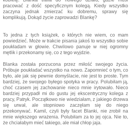
pracować z dość specyficznym kolegą. Kiedy wszystko
zaczyna jednak zmierzać ku dobremu, sprawy się
komplikują. Dokąd życie zaprowadzi Blankę?
To jedna z tych książek, o których nie wiem, co mam
powiedzieć. Może w trakcie pisania jakoś to wszystko sobie
poukładam w głowie. Chwilowo panuje w niej ogromny
mętlik i przekonamy się, co z tego wyjdzie.
Blanka została porzucona przez miłość swojego życia.
Próbuje poukładać wszystko na nowo. Zapomnieć o tym, co
było, ale jak się pewnie domyślacie, nie jest to proste. Tym
bardziej, że swojego byłego spotyka w pracy. Polubiłam ją,
choć czasem jej zachowanie nieco mnie irytowało. Nieco
bardziej przypadł mi do gustu jej ekscentryczny kolega z
pracy, Patryk. Początkowo nie wiedziałam, z jakiego drzewa
się urwał, ale stopniowo zaczęłam się do niego
przekonywać. Kamil, czyli były facet Blanki, nie zrobił na
mnie większego wrażenia. Polubiłam za to jej ojca. Nie to,
że chciałabym mieć takiego, ale miał chłop jaja.