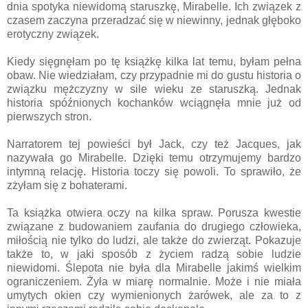
dnia spotyka niewidomą staruszkę, Mirabelle. Ich związek z
czasem zaczyna przeradzać się w niewinny, jednak głęboko
erotyczny związek.
Kiedy sięgnęłam po tę książkę kilka lat temu, byłam pełna
obaw. Nie wiedziałam, czy przypadnie mi do gustu historia o
związku mężczyzny w sile wieku ze staruszką. Jednak
historia spóźnionych kochanków wciągnęła mnie już od
pierwszych stron.
Narratorem tej powieści był Jack, czy też Jacques, jak
nazywała go Mirabelle. Dzięki temu otrzymujemy bardzo
intymną relację. Historia toczy się powoli. To sprawiło, że
zżyłam się z bohaterami.
Ta książka otwiera oczy na kilka spraw. Porusza kwestie
związane z budowaniem zaufania do drugiego człowieka,
miłością nie tylko do ludzi, ale także do zwierząt. Pokazuje
także to, w jaki sposób z życiem radzą sobie ludzie
niewidomi. Ślepota nie była dla Mirabelle jakimś wielkim
ograniczeniem. Żyła w miarę normalnie. Może i nie miała
umytych okien czy wymienionych żarówek, ale za to z