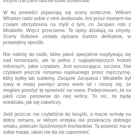
innymi rzeczami radziła sobie doskonale.
W tej powieści pojawiają się sceny erotyczne. William
Wharton radzi sobie z nimi doskonale. Ani przez moment nie
czułam obrzydzenia na myśl o tym, co Jacques robi z
Mirabelle. Wręcz przeciwnie. Te opisy działają na zmysły.
Sceny łóżkowe zostały opisane bardzo delikatnie, w
przepiękny sposób.
Nie należę do osób, które jakoś specjalnie rozpływają się
nad romansami, ale to jedna z najpiękniejszych historii
miłosnych, jakie czytałam. Jest wzruszająca, szczera. Nie
czytałam jeszcze romansu napisanego przez mężczyznę,
który byłby tak subtelny. Związek Jacquesa i Mirabelle był
żywy w mojej pamięci przez wiele lat i cieszę się, że
mogłam przeżyć tę opowieść na nowo. Podejrzewam, że za
jakiś czas ponownie do niej wrócę. To nic, że będę
wiedziała, jak się zakończy.
Jeśli jeszcze nie czytaliście tej książki, a macie ochotę na
dobry romans, w którym erotyka nie przekracza dobrego
smaku, polecam
Spóźnionych kochanków
. Ta powieść ma w
sobie magię, jakiej nie da się zapomnieć.