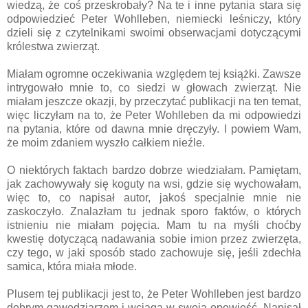
wiedzą, że coś przeskrobały? Na te i inne pytania stara się
odpowiedzieć Peter Wohlleben, niemiecki leśniczy, który
dzieli się z czytelnikami swoimi obserwacjami dotyczącymi
królestwa zwierząt.
Miałam ogromne oczekiwania względem tej książki. Zawsze
intrygowało mnie to, co siedzi w głowach zwierząt. Nie
miałam jeszcze okazji, by przeczytać publikacji na ten temat,
więc liczyłam na to, że Peter Wohlleben da mi odpowiedzi
na pytania, które od dawna mnie dręczyły. I powiem Wam,
że moim zdaniem wyszło całkiem nieźle.
O niektórych faktach bardzo dobrze wiedziałam. Pamiętam,
jak zachowywały się koguty na wsi, gdzie się wychowałam,
więc to, co napisał autor, jakoś specjalnie mnie nie
zaskoczyło. Znalazłam tu jednak sporo faktów, o których
istnieniu nie miałam pojęcia. Mam tu na myśli choćby
kwestię dotyczącą nadawania sobie imion przez zwierzęta,
czy tego, w jaki sposób stado zachowuje się, jeśli zdechła
samica, która miała młode.
Plusem tej publikacji jest to, że Peter Wohlleben jest bardzo
dobrym gawędziarzem i wciąga w swoją opowieść. Napisał