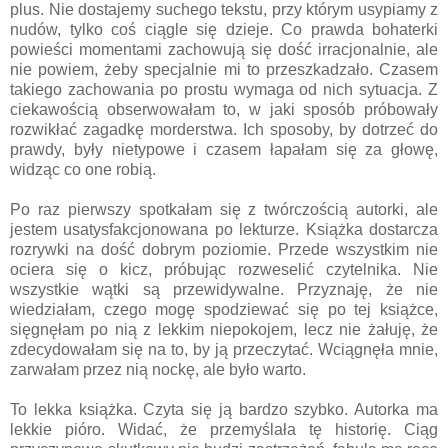
plus. Nie dostajemy suchego tekstu, przy którym usypiamy z
nudów, tylko coś ciągle się dzieje. Co prawda bohaterki
powieści momentami zachowują się dość irracjonalnie, ale
nie powiem, żeby specjalnie mi to przeszkadzało. Czasem
takiego zachowania po prostu wymaga od nich sytuacja. Z
ciekawością obserwowałam to, w jaki sposób próbowały
rozwikłać zagadkę morderstwa. Ich sposoby, by dotrzeć do
prawdy, były nietypowe i czasem łapałam się za głowę,
widząc co one robią.
Po raz pierwszy spotkałam się z twórczością autorki, ale
jestem usatysfakcjonowana po lekturze. Książka dostarcza
rozrywki na dość dobrym poziomie. Przede wszystkim nie
ociera się o kicz, próbując rozweselić czytelnika. Nie
wszystkie wątki są przewidywalne. Przyznaję, że nie
wiedziałam, czego mogę spodziewać się po tej książce,
sięgnęłam po nią z lekkim niepokojem, lecz nie żałuję, że
zdecydowałam się na to, by ją przeczytać. Wciągnęła mnie,
zarwałam przez nią nockę, ale było warto.
To lekka książka. Czyta się ją bardzo szybko. Autorka ma
lekkie pióro. Widać, że przemyślała tę historię. Ciąg