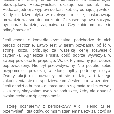
obowiązków. Rzeczywistość okazuje się jednak inna.
Podczas jednej z wypraw do lasu, kobiety odnajdują zwłoki.
Kiedy śledztwo utyka w martwym punkcie, postanawiają
prowadzić własne dochodzenie. Z czasem sprawa zaczyna
być coraz bardziej zagmatwana. Czy kobietom uda się
odkryć prawdę?
Jeśli chodzi o komedie kryminalne, podchodzę do nich
bardzo ostrożnie. Łatwo jest w takim przypadku pójść w
stronę kiczu, próbując za wszelką cenę rozweselić
czytelnika. Agnieszka Pruska dość dobrze wyważyła w
swojej powieści te proporcje. Wątek kryminalny jest dobrze
poprowadzony. Nie był przewidywalny. Nie potrafię sobie
przypomnieć powieści, w której byłby podobny motyw.
Zwroty akcji nie pozwoliły mi się nudzić, a i takiego
zakończenia się nie spodziewałam. Jestem pod wrażeniem.
Jeśli chodzi o humor - autorce udało się mnie rozśmieszyć i
kilka razy skrywałam twarz w poduszce, żeby nie obudzić
swoim rechotem śpiącego męża.
Historię poznajemy z perspektywy Alicji. Pełno tu jej
przemyśleń i dialogów, co moim zdaniem należy zaliczyć na