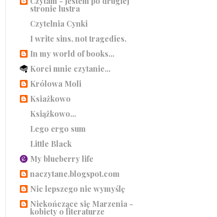
Czytam - jestem po drugiej
stronie lustra
Czytelnia Cynki
I write sins, not tragedies.
In my world of books...
Korci mnie czytanie...
Królowa Moli
Ksiażkowo
Książkowo...
Lego ergo sum
Little Black
My blueberry life
naczytane.blogspot.com
Nic lepszego nie wymyślę
Niekończące się Marzenia -
kobiety o literaturze