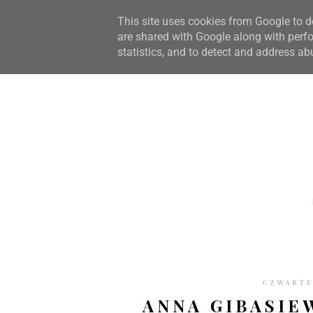
STRONA GŁÓWNA
WSPÓŁPRACA
RECENZJE
O S
This site uses cookies from Google to de
are shared with Google along with perfo
statistics, and to detect and address ab
CZWARTEK
ANNA GIBASIE