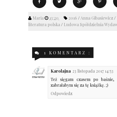
Maria
13:20
2016
/
Anna Gibasiewicz
/
literatura polska
/
Ludowa Spółdzielnia Wyda
1 KOMENTARZ :
Karolajna
23 listopada 2017 14:53
Też sięgam czasem po baśnie, 
zabrałabym się za tę książkę. ;)
Odpowiedz