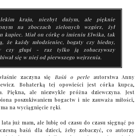
lekim kraju, niezbyt dużym, ale pięknie
żonym na zboczach zielonych wzgórz, żył
n kupiec. Miał on córkę o imieniu Elwika, tak
ą, że każdy młodzieniec, bogaty czy biedny,
y czy głupi - raz tylko ją zobaczywszy
hiwał się w niej od pierwszego wejrzenia.
właśnie zaczyna się
Baśń o perle
autorstwa Anny
iewicz. Bohaterką tej opowieści jest córka kupca,
a. Piękna, ale niezwykle próżna dziewczyna. Jest
piona poszukiwaniem bogactw i nie zauważa miłości,
 ma na wyciągnięcie ręki.
 lata już mam, ale lubię od czasu do czasu sięgnąć po
czesną baśń dla dzieci, żeby zobaczyć, co autorzy