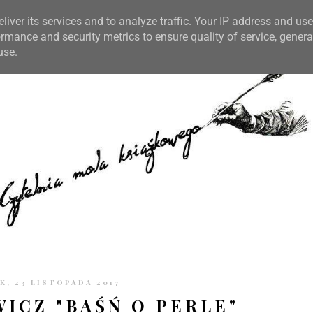
TRONIE
KONTAKT
CZYTELNIA PO GODZINACH
liver its services and to analyze traffic. Your IP address and us
rmance and security metrics to ensure quality of service, gener
use.
, 23 LISTOPADA 2017
WICZ "BAŚŃ O PERLE"