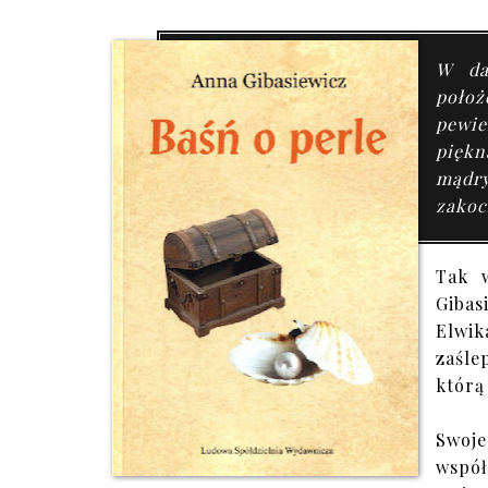
W da
poło
pewie
piękn
mądr
zakoc
Tak 
Gibas
Elwik
zaśle
którą
Swoje
współ