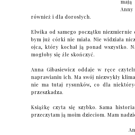
mają 
Anny 
również i dla dorosłych.
Elwika od samego początku niezmiernie d
bym już córki nie miała. Nie widziała n
ojca, który kochał ją ponad wszystko. N
mogłoby się źle skończyć.
Anna Gibasiewicz oddaje w ręce czytel
naprawianiu ich. Ma swój niezwykły klim
nie ma tutaj rysunków, co dla niektór
przeszkadza.
Książkę czyta się szybko. Sama histori
przeczytam ją moim dzieciom. Mam nadzie
An