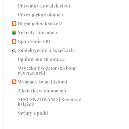
Prywatny kawałek sieci
Przez piękne okulary
Regał pełen książek!
Sekrety Literatury
Spojrzenie EM
Subiektywnie o książkach
Upolowane stronice...
Wtyczka Prozatorska blog
recenzencki
Wybrany świat historii
Z książką w chmurach
ZRECENZOWANO | Recenzje
książek
Światy z półki