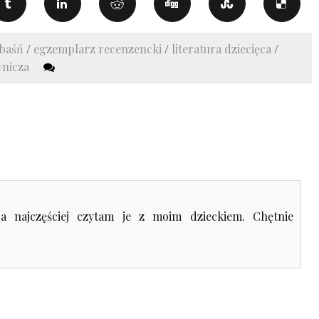
baśń
/
egzemplarz recenzencki
/
literatura dziecięca
/
wnicza
a najczęściej czytam je z moim dzieckiem. Chętnie