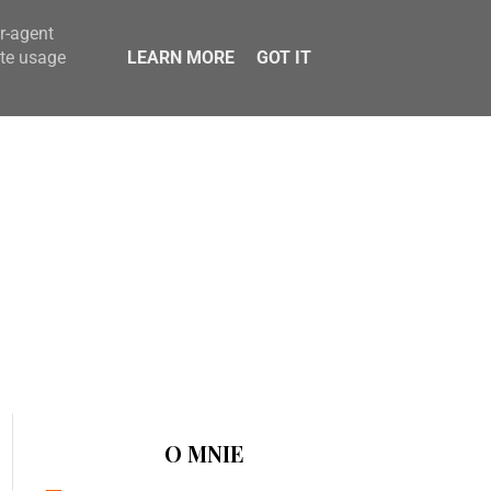
er-agent
ate usage
LEARN MORE
GOT IT
O MNIE