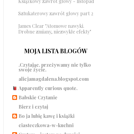
Książkowy zawrót głowy - listopad
Sztukaterowy zawrót głowy part 2
James Clear "Atomowe nawyki.
Drobne zmiany, niezwykłe efekty"
MOJA LISTA BLOGÓW
.Czytając, przeżywamy nie tylko
swoje życie.
alicjamagdalena.blogspot.com
Apparently curious quote.
Babskie Czytanie
Bierz i czytaj
Bo ja lubię kawę i książki
ciasteczkowa-w-kuchni