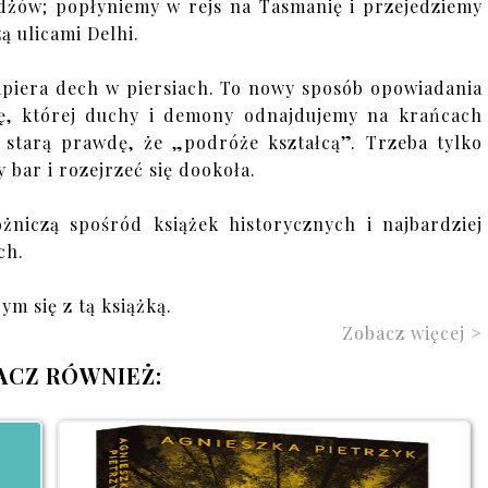
żów; popłyniemy w rejs na Tasmanię i przejedziemy
zą ulicami Delhi.
apiera dech w piersiach. To nowy sposób opowiadania
opę, której duchy i demony odnajdujemy na krańcach
starą prawdę, że „podróże kształcą”. Trzeba tylko
bar i rozejrzeć się dookoła.
żniczą spośród książek historycznych i najbardziej
ch.
ym się z tą książką.
Zobacz więcej >
ACZ RÓWNIEŻ: