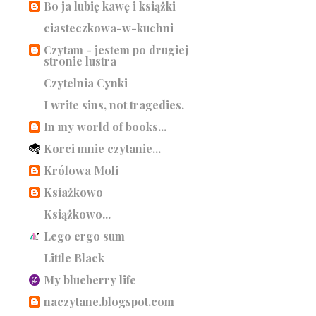
Bo ja lubię kawę i książki
ciasteczkowa-w-kuchni
Czytam - jestem po drugiej
stronie lustra
Czytelnia Cynki
I write sins, not tragedies.
In my world of books...
Korci mnie czytanie...
Królowa Moli
Ksiażkowo
Książkowo...
Lego ergo sum
Little Black
My blueberry life
naczytane.blogspot.com