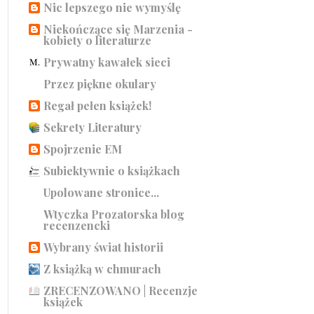
Nic lepszego nie wymyślę
Niekończące się Marzenia -
kobiety o literaturze
Prywatny kawałek sieci
Przez piękne okulary
Regał pełen książek!
Sekrety Literatury
Spojrzenie EM
Subiektywnie o książkach
Upolowane stronice...
Wtyczka Prozatorska blog
recenzencki
Wybrany świat historii
Z książką w chmurach
ZRECENZOWANO | Recenzje
książek