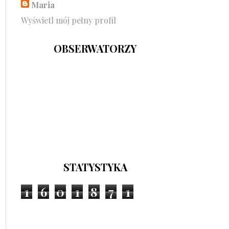
Maria
Wyświetl mój pełny profil
OBSERWATORZY
STATYSTYKA
1
6
0
1
8
7
1