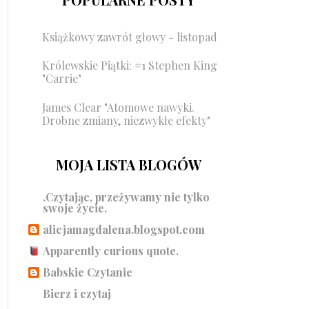
Książkowy zawrót głowy - listopad
Królewskie Piątki: #1 Stephen King
"Carrie"
James Clear "Atomowe nawyki.
Drobne zmiany, niezwykłe efekty"
MOJA LISTA BLOGÓW
.Czytając, przeżywamy nie tylko
swoje życie.
alicjamagdalena.blogspot.com
Apparently curious quote.
Babskie Czytanie
Bierz i czytaj