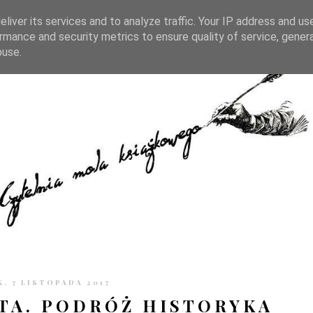
TRONIE
KONTAKT
CZYTELNIA PO GODZINACH
liver its services and to analyze traffic. Your IP address and us
rmance and security metrics to ensure quality of service, gene
buse.
, 7 LISTOPADA 2017
ATA. PODRÓŻ HISTORYKA