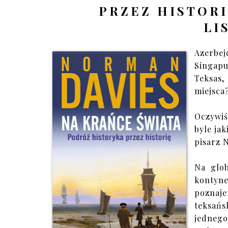
PRZEZ HISTORI
LI
Azerbej
Singapu
Teksas,
miejsca
Oczywiśc
byle jak
pisarz 
Na glob
kontyn
poznaj
teksańs
jednego