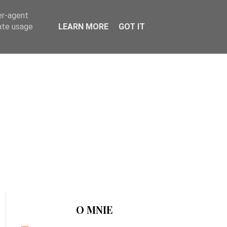
er-agent
rate usage
LEARN MORE
GOT IT
O MNIE