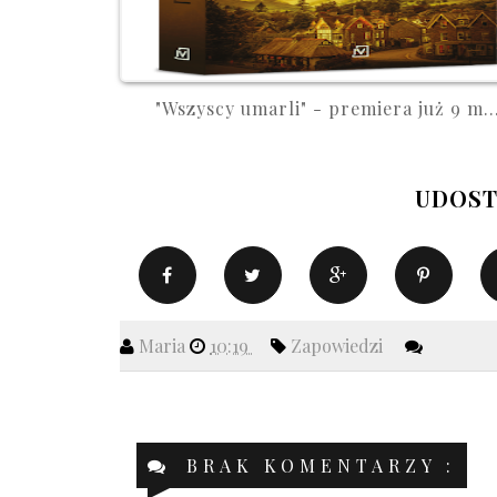
"Wszyscy umarli" - premiera już 9 m..
UDOST
Maria
10:19
Zapowiedzi
BRAK KOMENTARZY :