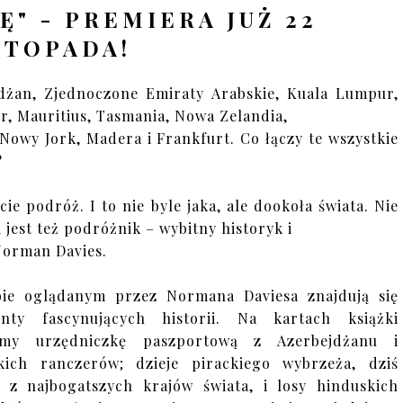
Ę" - PREMIERA JUŻ 22
STOPADA!
dżan, Zjednoczone Emiraty Arabskie, Kuala Lumpur,
r, Mauritius, Tasmania, Nowa Zelandia,
 Nowy Jork, Madera i Frankfurt. Co łączy te wszystkie
?
ie podróż. I to nie byle jaka, ale dookoła świata. Nie
i jest też podróżnik – wybitny historyk i
Norman Davies.
ie oglądanym przez Normana Daviesa znajdują się
enty fascynujących historii. Na kartach książki
emy urzędniczkę paszportową z Azerbejdżanu i
kich ranczerów; dzieje pirackiego wybrzeża, dziś
 z najbogatszych krajów świata, i losy hinduskich