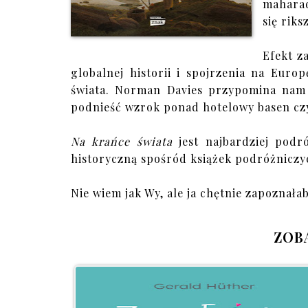
maharad
się riks
Efekt z
globalnej historii i spojrzenia na Eur
świata. Norman Davies przypomina nam 
podnieść wzrok ponad hotelowy basen czy 
Na krańce świata
jest najbardziej podró
historyczną spośród książek podróżniczy
Nie wiem jak Wy, ale ja chętnie zapoznałab
ZOB