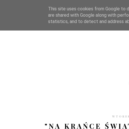
STRONA GŁÓWNA
WSPÓŁPRACA
RECENZJE
O S
This site uses cookies from Google to de
are shared with Google along with perfo
statistics, and to detect and address a
WTOREK
"NA KRAŃCE ŚWI