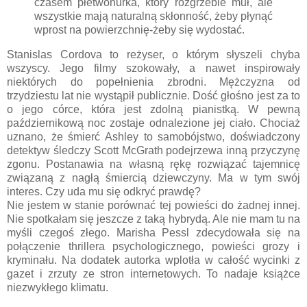
czasem płetwonurka, który rozgrzebie muł, ale
wszystkie mają naturalną skłonność, żeby płynąć
wprost na powierzchnię-żeby się wydostać.
Stanislas Cordova to reżyser, o którym słyszeli chyba
wszyscy. Jego filmy szokowały, a nawet inspirowały
niektórych do popełnienia zbrodni. Mężczyzna od
trzydziestu lat nie wystąpił publicznie. Dość głośno jest za to
o jego córce, która jest zdolną pianistką. W pewną
październikową noc zostaje odnalezione jej ciało. Chociaż
uznano, że śmierć Ashley to samobójstwo, doświadczony
detektyw śledczy Scott McGrath podejrzewa inną przyczynę
zgonu. Postanawia na własną rękę rozwiązać tajemnicę
związaną z nagłą śmiercią dziewczyny. Ma w tym swój
interes. Czy uda mu się odkryć prawdę?
Nie jestem w stanie porównać tej powieści do żadnej innej.
Nie spotkałam się jeszcze z taką hybrydą. Ale nie mam tu na
myśli czegoś złego. Marisha Pessl zdecydowała się na
połączenie thrillera psychologicznego, powieści grozy i
kryminału. Na dodatek autorka wplotła w całość wycinki z
gazet i zrzuty ze stron internetowych. To nadaje książce
niezwykłego klimatu.