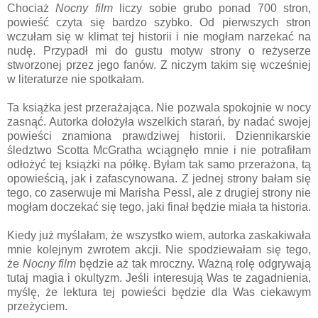
Chociaż
Nocny film
liczy sobie grubo ponad 700 stron,
powieść czyta się bardzo szybko. Od pierwszych stron
wczułam się w klimat tej historii i nie mogłam narzekać na
nudę. Przypadł mi do gustu motyw strony o reżyserze
stworzonej przez jego fanów. Z niczym takim się wcześniej
w literaturze nie spotkałam.
Ta książka jest przerażająca. Nie pozwala spokojnie w nocy
zasnąć. Autorka dołożyła wszelkich starań, by nadać swojej
powieści znamiona prawdziwej historii. Dziennikarskie
śledztwo Scotta McGratha wciągnęło mnie i nie potrafiłam
odłożyć tej książki na półkę. Byłam tak samo przerażona, tą
opowieścią, jak i zafascynowana. Z jednej strony bałam się
tego, co zaserwuje mi Marisha Pessl, ale z drugiej strony nie
mogłam doczekać się tego, jaki finał będzie miała ta historia.
Kiedy już myślałam, że wszystko wiem, autorka zaskakiwała
mnie kolejnym zwrotem akcji. Nie spodziewałam się tego,
że
Nocny film
będzie aż tak mroczny. Ważną rolę odgrywają
tutaj magia i okultyzm. Jeśli interesują Was te zagadnienia,
myślę, że lektura tej powieści będzie dla Was ciekawym
przeżyciem.