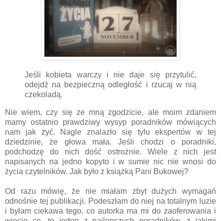
Jeśli kobieta warczy i nie daje się przytulić,
odejdź na bezpieczną odległość i rzucaj w nią
czekoladą.
Nie wiem, czy się ze mną zgodzicie, ale moim zdaniem
mamy ostatnio prawdziwy wysyp poradników mówiących
nam jak żyć. Nagle znalazło się tylu ekspertów w tej
dziedzinie, że głowa mała. Jeśli chodzi o poradniki,
podchodzę do nich dość ostrożnie. Wiele z nich jest
napisanych na jedno kopyto i w sumie nic nie wnosi do
życia czytelników. Jak było z książką Pani Bukowej?
Od razu mówię, że nie miałam zbyt dużych wymagań
odnośnie tej publikacji. Podeszłam do niej na totalnym luzie
i byłam ciekawa tego, co autorka ma mi do zaoferowania i
wiecie co, to jeden z najlepszych poradników, z jakimi