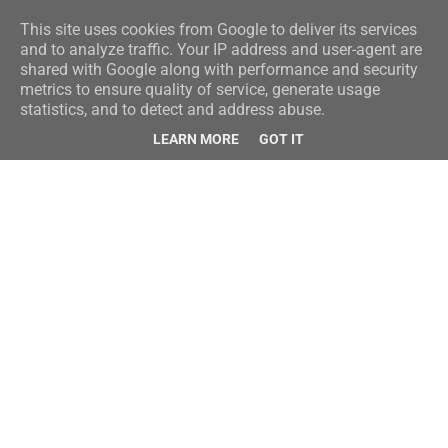
This site uses cookies from Google to deliver its services
and to analyze traffic. Your IP address and user-agent are
shared with Google along with performance and security
metrics to ensure quality of service, generate usage
statistics, and to detect and address abuse.
LEARN MORE
GOT IT