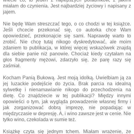
miałam do czynienia. Jest najbardziej życiowy i napisany z
jajem.
Nie będę Wam streszczać tego, o co chodzi w tej książce.
Jeśli chcecie przekonać się, co autorka chce Wam
opowiedzieć, przekonajcie się sami. Naprawdę warto to
zrobić. Nie chcę tutaj nikogo dyskredytować, ale moim
zdaniem to publikacja, w której więcej wskazówek znajdą
dla siebie panie niż panowie. Chociaż kiedy czytałam na
głos fragmenty mężowi, zdarzyło się, że parę razy się
zaśmiał.
Kocham Panią Bukową. Jest moją idolką. Uwielbiam ją za
jej luzackie podejście do życia. Brak parcia na idealną
sylwetkę i nienamawianie nikogo do przechodzenia na
dietę. Co znajdziecie w tej publikacji? Między innymi
opowieści o tym, jak wygląda prowadzenie własnej firmy i
jak zorganizować dobrą imprezę, nie popadając w
międzyczasie w depresję. A, i wino zawsze jest w cenie. Nie
tylko wino, czekolada w sumie też.
Książkę czyta się jednym tchem. Miałam wrażenie, że