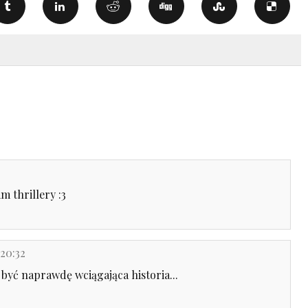
m thrillery :3
 20:32
 być naprawdę wciągająca historia...