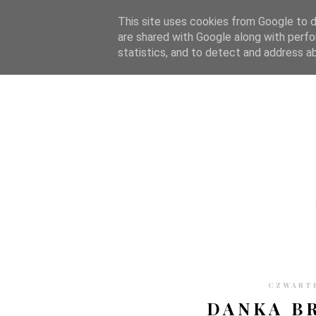
STRONA GŁÓWNA
WSPÓŁPRACA
RECENZJE
O S
This site uses cookies from Google to de
are shared with Google along with perfo
statistics, and to detect and address a
CZWARTE
DANKA B