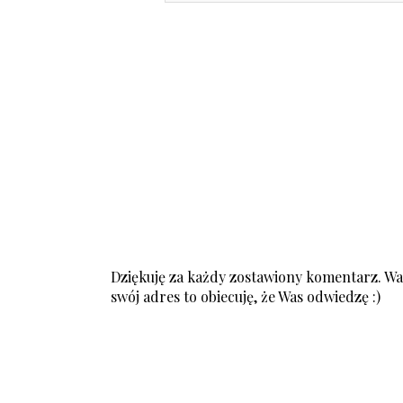
Dziękuję za każdy zostawiony komentarz. Was
swój adres to obiecuję, że Was odwiedzę :)