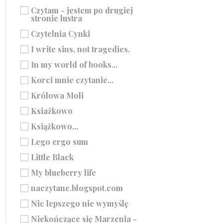
Czytam - jestem po drugiej
stronie lustra
Czytelnia Cynki
I write sins, not tragedies.
In my world of books...
Korci mnie czytanie...
Królowa Moli
Ksiażkowo
Książkowo...
Lego ergo sum
Little Black
My blueberry life
naczytane.blogspot.com
Nic lepszego nie wymyślę
Niekończące się Marzenia -