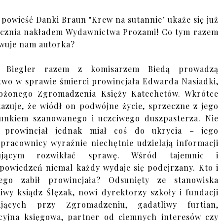
powieść Danki Braun "Krew na sutannie" ukaże się już
ycznia nakładem Wydawnictwa Prozami! Co tym razem
wuje nam autorka?
 Biegler razem z komisarzem Biedą prowadzą
two w sprawie śmierci prowincjała Edwarda Nasiadki,
łożonego Zgromadzenia Księży Katechetów. Wkrótce
kazuje, że wiódł on podwójne życie, sprzeczne z jego
unkiem szanowanego i uczciwego duszpasterza. Nie
o prowincjał jednak miał coś do ukrycia – jego
pracownicy wyraźnie niechętnie udzielają informacji
ującym rozwikłać sprawę. Wśród tajemnic i
powiedzeń niemal każdy wydaje się podejrzany. Kto i
zego zabił prowincjała? Odsunięty ze stanowiska
iwy ksiądz Ślęzak, nowi dyrektorzy szkoły i fundacji
łających przy Zgromadzeniu, gadatliwy furtian,
cyjna księgowa, partner od ciemnych interesów czy