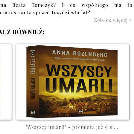
tna Beata Tomczyk? I co wspólnego ma to
 ministranta sprzed trzydziestu lat?
Zobacz więcej >
ACZ RÓWNIEŻ:
"Wszyscy umarli" - premiera już 9 m...