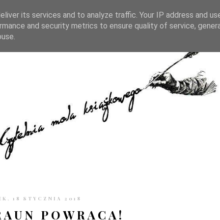
TRONIE
KONTAKT
CZYTELNIA PO GODZINACH
liver its services and to analyze traffic. Your IP address and us
rmance and security metrics to ensure quality of service, gene
buse.
K, 18 STYCZNIA 2018
RAUN POWRACA!