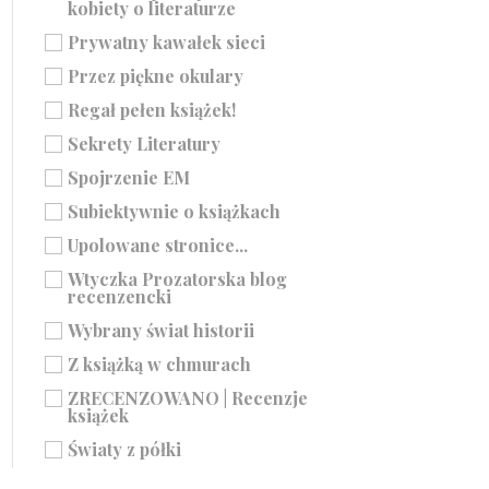
kobiety o literaturze
Prywatny kawałek sieci
Przez piękne okulary
Regał pełen książek!
Sekrety Literatury
Spojrzenie EM
Subiektywnie o książkach
Upolowane stronice...
Wtyczka Prozatorska blog
recenzencki
Wybrany świat historii
Z książką w chmurach
ZRECENZOWANO | Recenzje
książek
Światy z półki