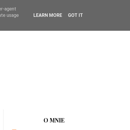
er-agent
rate usage
LEARN MORE
GOT IT
O MNIE