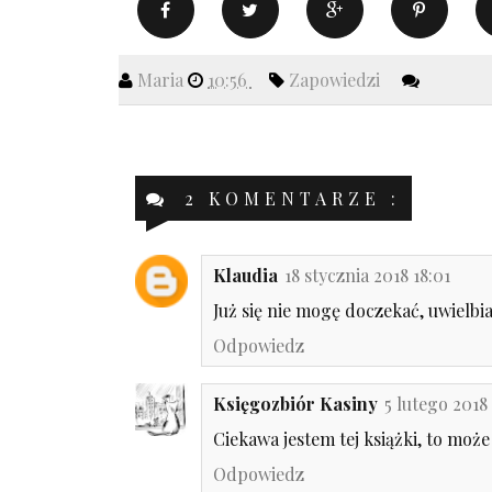
Maria
10:56
Zapowiedzi
2 KOMENTARZE :
Klaudia
18 stycznia 2018 18:01
Już się nie mogę doczekać, uwielbia
Odpowiedz
Księgozbiór Kasiny
5 lutego 2018
Ciekawa jestem tej książki, to może
Odpowiedz