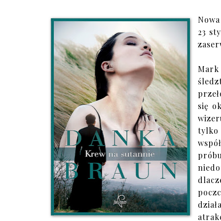
Nowa 
23 st
zaser
Mark
śledz
prze
się o
wizer
tylk
współ
prób
niedo
dlac
poczc
dzia
atrak