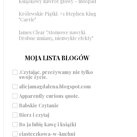
Książkowy zawrót głowy - listopad
Królewskie Piątki: #1 Stephen King
"Carrie"
James Clear "Atomowe nawyki.
Drobne zmiany, niezwykłe efekty"
MOJA LISTA BLOGÓW
.Czytając, przeżywamy nie tylko
swoje życie.
alicjamagdalena.blogspot.com
Apparently curious quote.
Babskie Czytanie
Bierz i czytaj
Bo ja lubię kawę i książki
ciasteczkowa-w-kuchni