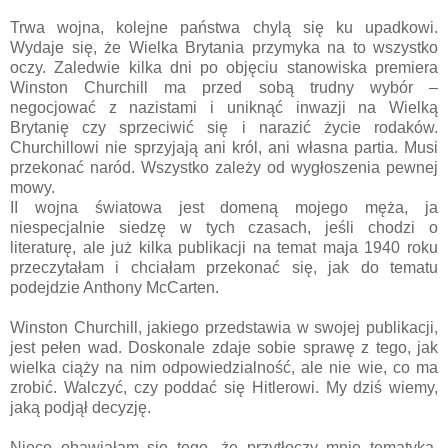
Trwa wojna, kolejne państwa chylą się ku upadkowi.
Wydaje się, że Wielka Brytania przymyka na to wszystko
oczy. Zaledwie kilka dni po objęciu stanowiska premiera
Winston Churchill ma przed sobą trudny wybór ­­–
negocjować z nazistami i uniknąć inwazji na Wielką
Brytanię czy sprzeciwić się i narazić życie rodaków.
Churchillowi nie sprzyjają ani król, ani własna partia. Musi
przekonać naród. Wszystko zależy od wygłoszenia pewnej
mowy.
II wojna światowa jest domeną mojego męża, ja
niespecjalnie siedzę w tych czasach, jeśli chodzi o
literaturę, ale już kilka publikacji na temat maja 1940 roku
przeczytałam i chciałam przekonać się, jak do tematu
podejdzie Anthony McCarten.
Winston Churchill, jakiego przedstawia w swojej publikacji,
jest pełen wad. Doskonale zdaje sobie sprawę z tego, jak
wielka ciąży na nim odpowiedzialność, ale nie wie, co ma
zrobić. Walczyć, czy poddać się Hitlerowi. My dziś wiemy,
jaką podjął decyzję.
Nieco obawiałam się tego, że przytłoczy mnie tematyka,