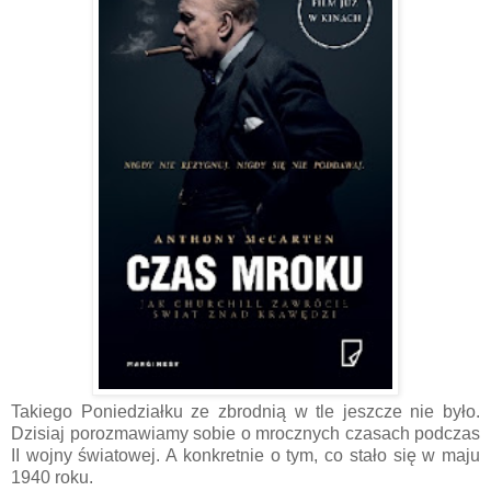
Takiego Poniedziałku ze zbrodnią w tle jeszcze nie było.
Dzisiaj porozmawiamy sobie o mrocznych czasach podczas
II wojny światowej. A konkretnie o tym, co stało się w maju
1940 roku.