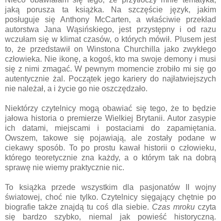
jaką porusza ta książka. Na szczęście język, jakim
posługuje się Anthony McCarten, a właściwie przekład
autorstwa Jana Wąsińskiego, jest przystępny i od razu
wczułam się w klimat czasów, o których mówił. Plusem jest
to, że przedstawił on Winstona Churchilla jako zwykłego
człowieka. Nie ikonę, a kogoś, kto ma swoje demony i musi
się z nimi zmagać. W pewnym momencie zrobiło mi się go
autentycznie żal. Początek jego kariery do najłatwiejszych
nie należał, a i życie go nie oszczędzało.
Niektórzy czytelnicy mogą obawiać się tego, że to będzie
jałowa historia o premierze Wielkiej Brytanii. Autor zasypie
ich datami, miejscami i postaciami do zapamiętania.
Owszem, takowe się pojawiają, ale zostały podane w
ciekawy sposób. To po prostu kawał historii o człowieku,
którego teoretycznie zna każdy, a o którym tak na dobrą
sprawę nie wiemy praktycznie nic.
To książka przede wszystkim dla pasjonatów II wojny
światowej, choć nie tylko. Czytelnicy sięgający chętnie po
biografie także znajdą tu coś dla siebie.
Czas mroku
czyta
się bardzo szybko, niemal jak powieść historyczną.