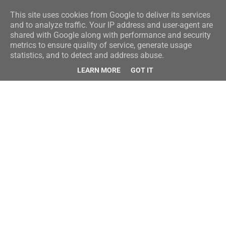
This site uses cookies from Google to deliver its services
and to analyze traffic. Your IP address and user-agent are
shared with Google along with performance and security
metrics to ensure quality of service, generate usage
statistics, and to detect and address abuse.
LEARN MORE
GOT IT