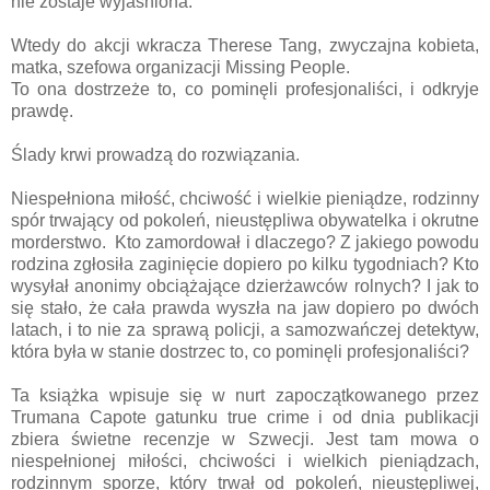
nie zostaje wyjaśniona.
Wtedy do akcji wkracza Therese Tang, zwyczajna kobieta,
matka, szefowa organizacji Missing People.
To ona dostrzeże to, co pominęli profesjonaliści, i odkryje
prawdę.
Ślady krwi prowadzą do rozwiązania.
Niespełniona miłość, chciwość i wielkie pieniądze, rodzinny
spór trwający od pokoleń, nieustępliwa obywatelka i okrutne
morderstwo. Kto zamordował i dlaczego? Z jakiego powodu
rodzina zgłosiła zaginięcie dopiero po kilku tygodniach? Kto
wysyłał anonimy obciążające dzierżawców rolnych? I jak to
się stało, że cała prawda wyszła na jaw dopiero po dwóch
latach, i to nie za sprawą policji, a samozwańczej detektyw,
która była w stanie dostrzec to, co pominęli profesjonaliści?
Ta książka wpisuje się w nurt zapoczątkowanego przez
Trumana Capote gatunku true crime i od dnia publikacji
zbiera świetne recenzje w Szwecji. Jest tam mowa o
niespełnionej miłości, chciwości i wielkich pieniądzach,
rodzinnym sporze, który trwał od pokoleń, nieustępliwej,