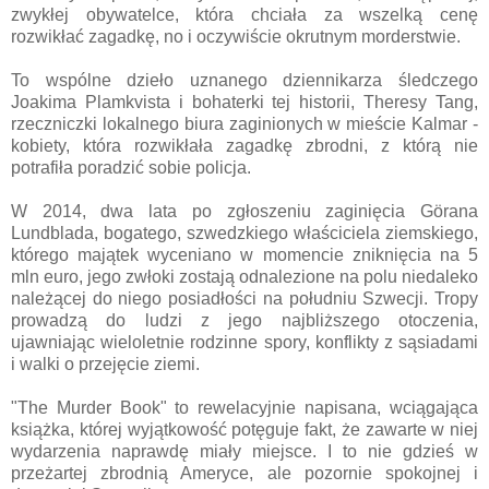
zwykłej obywatelce, która chciała za wszelką cenę
rozwikłać zagadkę, no i oczywiście okrutnym morderstwie.
To wspólne dzieło uznanego dziennikarza śledczego
Joakima Plamkvista i bohaterki tej historii, Theresy Tang,
rzeczniczki lokalnego biura zaginionych w mieście Kalmar -
kobiety, która rozwikłała zagadkę zbrodni, z którą nie
potrafiła poradzić sobie policja.
W 2014, dwa lata po zgłoszeniu zaginięcia Görana
Lundblada, bogatego, szwedzkiego właściciela ziemskiego,
którego majątek wyceniano w momencie zniknięcia na 5
mln euro, jego zwłoki zostają odnalezione na polu niedaleko
należącej do niego posiadłości na południu Szwecji. Tropy
prowadzą do ludzi z jego najbliższego otoczenia,
ujawniając wieloletnie rodzinne spory, konflikty z sąsiadami
i walki o przejęcie ziemi.
"The Murder Book" to rewelacyjnie napisana, wciągająca
książka, której wyjątkowość potęguje fakt, że zawarte w niej
wydarzenia naprawdę miały miejsce. I to nie gdzieś w
przeżartej zbrodnią Ameryce, ale pozornie spokojnej i