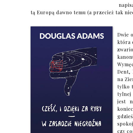
napis
tą Europą dawno temu (a przecież tak ni
Dwie o
która 
zwari
kanon
Wymęc
Dent,
na Zie
tylko 
tylnej
jest 
konie
gdzie
spoko
czy co