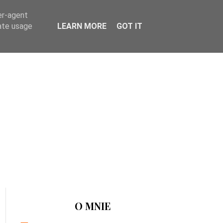
er-agent
rate usage
LEARN MORE
GOT IT
O MNIE