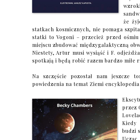
wzrok
sandwi
że ży
statkach kosmicznych, nie pomaga szpital
statki to Vogoni – przecież przed ośmiu 
miejscu zbudować międzygalaktyczną o
Niestety, Artur musi wysiąść i F. odjeżd
spotkają i będą robić razem bardzo miłe
Na szczęście pozostał nam jeszcze t
powiedzenia na temat Ziemi encyklopedi
Ekscy
przez 
Lovela
Kiedy 
budzi s
Ucząc 