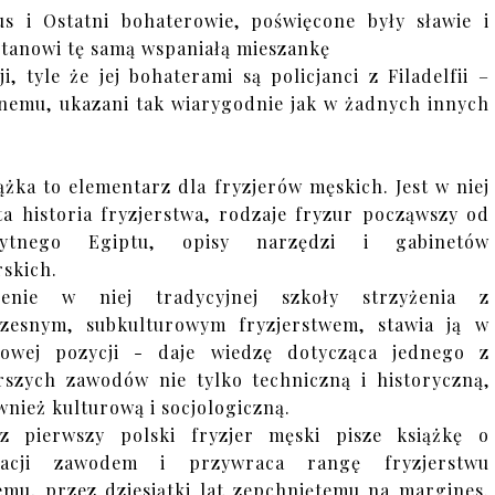
us i Ostatni bohaterowie, poświęcone były sławie i
stanowi tę samą wspaniałą mieszankę
, tyle że jej bohaterami są policjanci z Filadelfii –
lnemu, ukazani tak wiarygodnie jak w żadnych innych
ążka to elementarz dla fryzjerów męskich. Jest w niej
a historia fryzjerstwa, rodzaje fryzur począwszy od
żytnego Egiptu, opisy narzędzi i gabinetów
rskich.
zenie w niej tradycyjnej szkoły strzyżenia z
zesnym, subkulturowym fryzjerstwem, stawia ją w
kowej pozycji - daje wiedzę dotycząca jednego z
arszych zawodów nie tylko techniczną i historyczną,
wnież kulturową i socjologiczną.
z pierwszy polski fryzjer męski pisze książkę o
nacji zawodem i przywraca rangę fryzjerstwu
emu, przez dziesiątki lat zepchniętemu na margines.