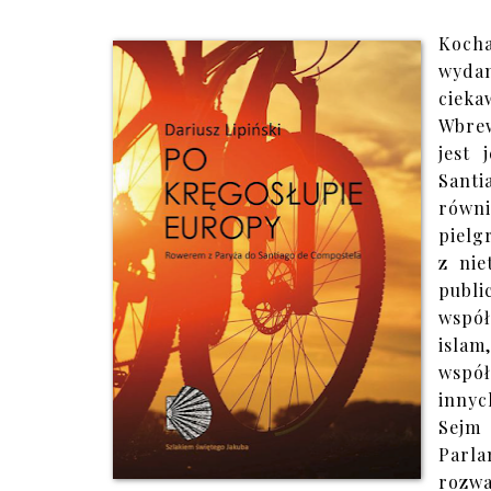
Kocha
wyda
ciekaw
Wbrew
jest 
Santi
równi
pielg
z nie
publ
współ
isla
współ
innyc
Sejm
Parl
rozwa