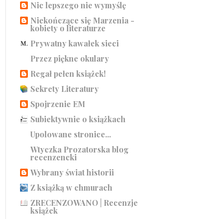
Nic lepszego nie wymyślę
Niekończące się Marzenia -
kobiety o literaturze
Prywatny kawałek sieci
Przez piękne okulary
Regał pełen książek!
Sekrety Literatury
Spojrzenie EM
Subiektywnie o książkach
Upolowane stronice...
Wtyczka Prozatorska blog
recenzencki
Wybrany świat historii
Z książką w chmurach
ZRECENZOWANO | Recenzje
książek