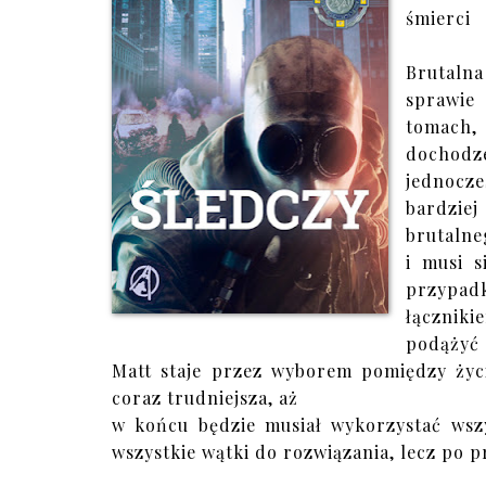
śmierci
Brutalna
sprawie
tomach, 
dochodze
jednocz
bardziej
brutalne
i musi s
przypadk
łączniki
podążyć 
Matt staje przez wyborem pomiędzy życi
coraz trudniejsza, aż
w końcu będzie musiał wykorzystać wszy
wszystkie wątki do rozwiązania, lecz po p