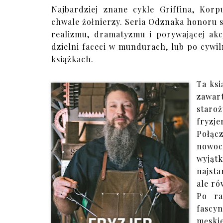
Najbardziej znane cykle Griffina, Korp
chwale żołnierzy. Seria Odznaka honoru 
realizmu, dramatyzmu i porywającej akcji
dzielni faceci w mundurach, lub po cywi
książkach.
Ta ksi
zawart
staro
fryzje
Połąc
nowoc
wyjąt
najst
ale ró
Po ra
fascy
męski