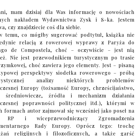
ni, mam dzisiaj dla Was informację o nowościach
nych nakładem Wydawnictwa Zysk i S-ka. Jestem
a, czy znajdziecie coś dla siebie.
 temu, co mógłby sugerować podtytuł, książka nie
jedynie relacją z rowerowej wyprawy z Paryża do
ago de Compostela, choć – oczywiście – jest nią
eż. Nie jest przewodnikiem turystycznym po trasie
rzymkowej, choć zawiera jego elementy. Jest – pisaną
typowej perspektywy siodełka rowerowego – próbą
icystycznej analizy niektórych problemów
czesnej Europy (tożsamość Europy, chrześcijaństwo,
m, średniowiecze, źródła i mechanizm działania
czesnej poprawności politycznej itd.), którymi w
h formach autor zajmował się wcześniej jako poseł na
 RP i wiceprzewodniczący Zgromadzenia
amentarnego Rady Europy. Oprócz tego: trochę
żań religijnych i filozoficznych, a także garść