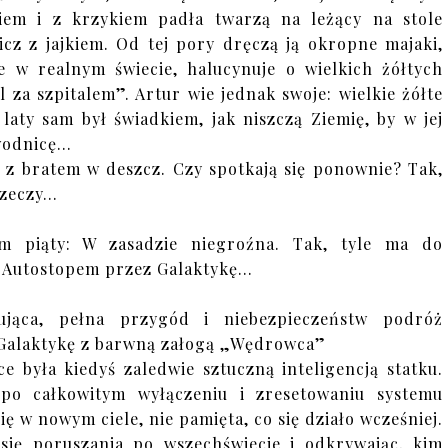
iem i z krzykiem padła twarzą na leżący na stole
cz z jajkiem. Od tej pory dręczą ją okropne majaki,
je w realnym świecie, halucynuje o wielkich żółtych
 za szpitalem”. Artur wie jednak swoje: wielkie żółte
laty sam był świadkiem, jak niszczą Ziemię, by w jej
bwodnicę…
ża z bratem w deszcz. Czy spotkają się ponownie? Tak,
 rzeczy…
om piąty: W zasadzie niegroźna. Tak, tyle ma do
a Autostopem przez Galaktykę…
tująca, pełna przygód i niebezpieczeństw podróż
Galaktykę z barwną załogą „Wędrowca”
ce była kiedyś zaledwie sztuczną inteligencją statku.
po całkowitym wyłączeniu i zresetowaniu systemu
ię w nowym ciele, nie pamięta, co się działo wcześniej.
się poruszania po wszechświecie i odkrywając, kim