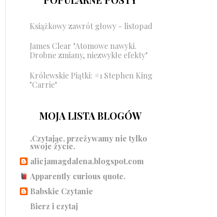
Książkowy zawrót głowy - listopad
James Clear "Atomowe nawyki.
Drobne zmiany, niezwykłe efekty"
Królewskie Piątki: #1 Stephen King
"Carrie"
MOJA LISTA BLOGÓW
.Czytając, przeżywamy nie tylko
swoje życie.
alicjamagdalena.blogspot.com
Apparently curious quote.
Babskie Czytanie
Bierz i czytaj