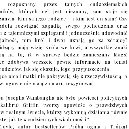
je rozpoznany przez tajnych cudzoziemskich
ników, których cel jest nieznany, sam staje się
zanym. Kim są jego rodzice – i kim jest on sam? Czy
zdoła rozwiązać zagadkę swego pochodzenia oraz
u z tajemniczymi szpiegami i jednocześnie udowodnić
jalność, nim król i dwór uznają go za zdrajcę?
idzący mają wizję Króla we krwi, a wszystkie znaki
ują na to, iż w sprawę będzie zamieszany Mags!
iec zdobywa wreszcie pewne informacje na temat
rodziców. Jak się okazuje, jego przypuszczenia
ce ojca i matki nie pokrywają się z rzeczywistością. A
 wrogowie nie mają zamiaru rezygnować…
u Josepha Wambaugha nie było powieści policyjnych
 kalibru! Griffin tworzy opowieść o prawdziwych
 w realnym świecie, którzy wykonują działania równie
ste, jak te z codziennych wiadomości”.
Coyle, autor bestsellerów Próba ognia i Trójkąt