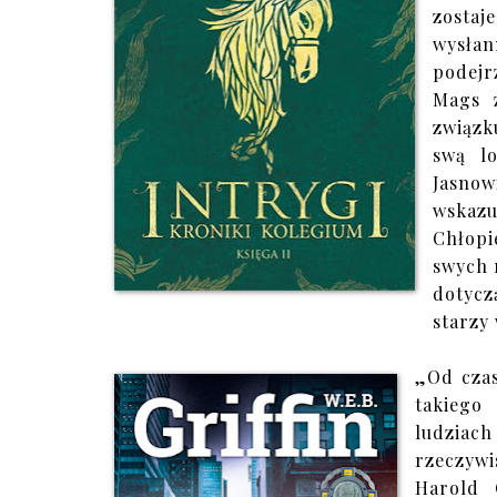
zosta
wysłan
podejr
Mags 
związk
swą lo
Jasnow
wskaz
Chłop
swych 
dotyczą
starzy
„Od czas
takiego
ludziach
rzeczywi
Harold 