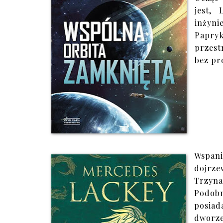
jest,
inżyni
Papryk
przest
bez pr
Wspani
dojrze
Trzyna
Podobn
posiad
dworz