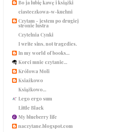
Bo ja lubię kawę i książki
ciasteczkowa-w-kuchni
Czytam - jestem po drugiej
stronie lustra
Czytelnia Cynki
I write sins, not tragedies.
In my world of books...
Korci mnie czytanie...
Królowa Moli
Ksiażkowo
Książkowo...
Lego ergo sum
Little Black
My blueberry life
naczytane.blogspot.com