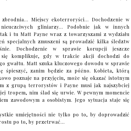
 zbrodnia... Miejscy ekoterroryści... Dochodzenie w
 nieuczciwych gliniarzy... Podobnie jak w innych
tak i tu Matt Payne wraz z towarzyszami z wydziału
ń specjalnych zmuszeni są prowadzić kilka śledztw
eśnie. Dochodzenie w sprawie korupcji jeszcze
 się komplikuje, gdy w trakcie akcji dochodzi do
go gwałtu. Matt szuka kluczowego dowodu w sprawie
ię śpieszyć, zanim będzie za późno. Kobieta, którą
owo poznaje na przyjęciu, może się okazać istotnym
em z grupą terrorystów i Payne musi jak najszybciej
jej tropem, nim ślad się urwie. W pewnym momencie
em zawodowym a osobistym. Jego sytuacja staje się
stkie umiejętności nie tylko po to, by doprowadzić
rostu po to, by przetrwać...