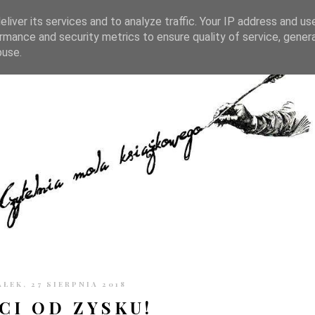
TRONIE
KONTAKT
CZYTELNIA PO GODZINACH
liver its services and to analyze traffic. Your IP address and us
rmance and security metrics to ensure quality of service, gene
buse.
ŁEK, 27 SIERPNIA 2018
I OD ZYSKU!