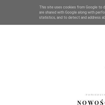
STRONA GŁÓWNA
WSPÓŁPRACA
RECENZJE
O S
This site uses cookies from Google to de
are shared with Google along with perfo
statistics, and to detect and address a
PONIEDZIA
NOWOŚC