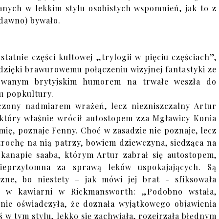
anych w lekkim stylu osobistych wspomnień, jak to z
edawno) bywało.
statnie części kultowej „trylogii w pięciu częściach”,
dzięki brawurowemu połączeniu wizyjnej fantastyki ze
owanym brytyjskim humorem na trwałe weszła do
u popkultury.
zony nadmiarem wrażeń, lecz niezniszczalny Artur
 który właśnie wrócił autostopem zza Mgławicy Konia
mię, poznaje Fenny. Choć w zasadzie nie poznaje, lecz
trochę na nią patrzy, bowiem dziewczyna, siedząca na
 kanapie saaba, którym Artur zabrał się autostopem,
nieprzytomna za sprawą leków uspokajających. Są
czne, bo niestety – jak mówi jej brat - sfiksowała
ś w kawiarni w Rickmansworth: „Podobno wstała,
jnie oświadczyła, że doznała wyjątkowego objawienia
ś w tym stylu, lekko się zachwiała, rozejrzała błędnym