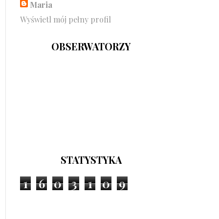
Maria
Wyświetl mój pełny profil
OBSERWATORZY
STATYSTYKA
1
6
0
3
1
0
9