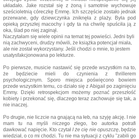
układało. Jake rozstał się z żoną i samotnie wychowuje
sześcioletnią córeczkę Emmę. Ich szczęście zostało jednak
przerwane, gdy dziewczynka zniknęła z plaży. Była pod
opieką przyszłej macochy i gdy ta na chwilę spuściła ją z
oka, ślad po niej zaginął.
Naczytałam się wiele opinii na temat tej powieści. Jedni byli
nią zachwyceni, drudzy mówili, że książka potencjał miała,
ale nie został wykorzystany. Jeśli chodzi o mnie, to jestem
usatysfakcjonowana po lekturze.
Po pierwsze, musicie nastawić się przede wszystkim na to,
że będziecie mieli do czynienia z thrillerem
psychologicznym. Sporo miejsca poświęcono bowiem
przede wszystkim temu, co działo się z Abigail po zaginięciu
Emmy. Dzięki retrospekcjom możemy poznać przeszłość
kobiety i przekonać się, dlaczego teraz zachowuje się tak, a
nie inaczej.
Po drugie, nie liczcie na gnającą na łeb, na szyję akcję. I nie
mam tu na myśli niczego złego, bo autorka potrafi
dawkować napięcie. Kto czytał
I że cię nie opuszczę
, będzie
wiedział, o co mi chodzi. Tu nie ma sytuacji z cyklu "zabili go