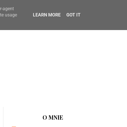
er-agent
ate usage
LEARN MORE
GOT IT
O MNIE