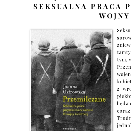
SEKSUALNA PRACA P
WOJNY
Seksu
spro
zniew
tamty
tym, w
Przem
wojen
kobie
z wro
piekł
będzi
coraz
Trud
jedna