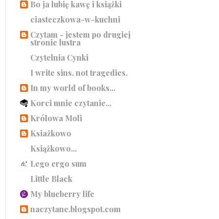
Bo ja lubię kawę i książki
ciasteczkowa-w-kuchni
Czytam - jestem po drugiej
stronie lustra
Czytelnia Cynki
I write sins, not tragedies.
In my world of books...
Korci mnie czytanie...
Królowa Moli
Ksiażkowo
Książkowo...
Lego ergo sum
Little Black
My blueberry life
naczytane.blogspot.com