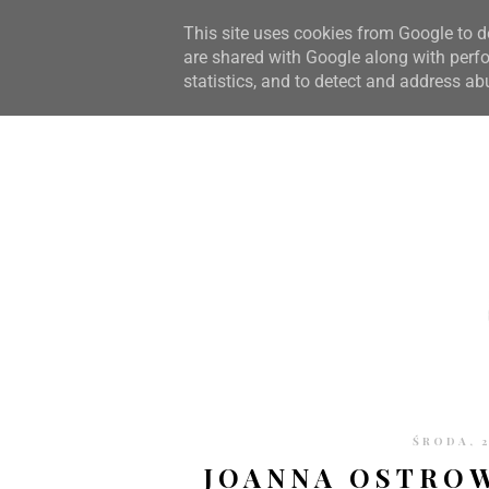
STRONA GŁÓWNA
WSPÓŁPRACA
RECENZJE
O S
This site uses cookies from Google to de
are shared with Google along with perfo
statistics, and to detect and address ab
ŚRODA, 
JOANNA OSTROW