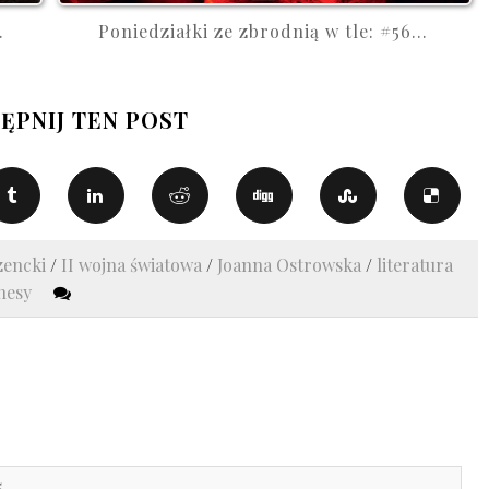
.
Poniedziałki ze zbrodnią w tle: #56...
ĘPNIJ TEN POST
zencki
/
II wojna światowa
/
Joanna Ostrowska
/
literatura
nesy
5