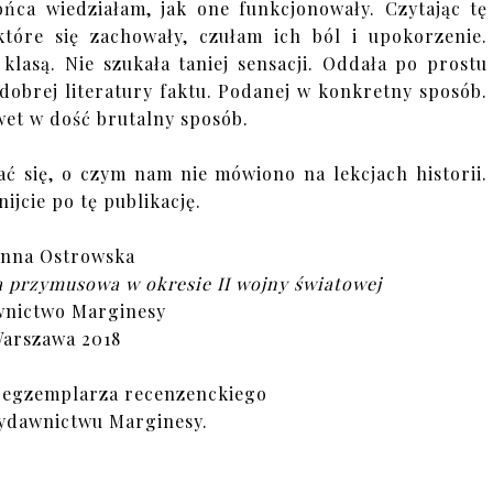
końca wiedziałam, jak one funkcjonowały. Czytając tę
 które się zachowały, czułam ich ból i upokorzenie.
lasą. Nie szukała taniej sensacji. Oddała po prostu
dobrej literatury faktu. Podanej w konkretny sposób.
et w dość brutalny sposób.
ać się, o czym nam nie mówiono na lekcjach historii.
nijcie po tę publikację.
anna Ostrowska
a przymusowa w okresie II wojny światowej
nictwo Marginesy
arszawa 2018
 egzemplarza recenzenckiego
ydawnictwu Marginesy.