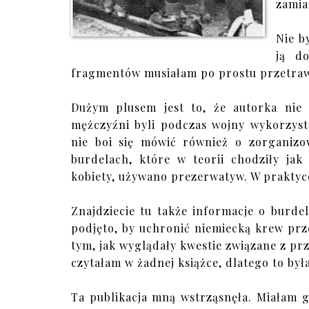
zamia
Nie b
ją d
fragmentów musiałam po prostu przetrawi
Dużym plusem jest to, że autorka nie
mężczyźni byli podczas wojny wykorzyst
nie boi się mówić również o zorganizo
burdelach, które w teorii chodziły ja
kobiety, używano prezerwatyw. W praktyce
Znajdziecie tu także informacje o burde
podjęto, by uchronić niemiecką krew prz
tym, jak wyglądały kwestie związane z pr
czytałam w żadnej książce, dlatego to była
Ta publikacja mną wstrząsnęła. Miałam g