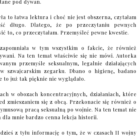
tane pod dywan.
yła to łatwa lektura i choć nie jest obszerna, czytałam
ość długo. Dlatego, że po przeczytaniu pewnych
ć to, co przeczytałam. Przemyśleć pewne kwestie.
 zapomniała w tym wszystkim o fakcie, że również
ywani. Na ten temat właściwie się nie mówi. Autorka
wanym przemyśle seksualnym, legalnie działających
k w szwajcarskim zegarku. Dbano o higienę, badano
 to już tak pięknie nie wyglądało.
lach w obozach koncentracyjnych, działaniach, które
ed zmieszaniem się z obcą. Przekonacie się również o
zymusową pracą seksualną po wojnie. Na ten temat nie
 dla mnie bardzo cenna lekcja historii.
dzieś z tyłu informację o tym, że w czasach II wojny