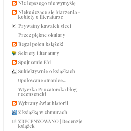
Nic lepszego nie wymyślę
Niekończące się Marzenia -
kobiety o literaturze
Prywatny kawałek sieci
Przez piękne okulary
Regał pełen książek!
Sekrety Literatury
Spojrzenie EM
Subiektywnie o książkach
Upolowane stronice...
Wtyczka Prozatorska blog
recenzencki
Wybrany świat historii
Z książką w chmurach
ZRECENZOWANO | Recenzje
książek