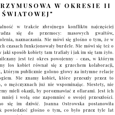
RZYMUSOWA W OKRESIE II
 ŚWIATOWEJ"
alność w trakcie zbrojnego konfliktu najczęściej
wadza się do przemocy: masowych gwałtów,
olenia, naznaczania. Nie mówi się głośno o tym, że w
ch czasach funkcjonowały burdele. Nie mówi się też o
 jaki sposób kobiety tam trafiały i jak im się tam żyło.
ilczany jest też okres powojenny – czas, w którym
ny los kobiet równał się z grzechem kolaboracji,
t, którym publicznie golono głowy za intymne relacje
giem. Nie znamy kobiet, które przeszły przez to
o, o mężczyznach już nie wspominając. Niestety, nie
emy mieli okazji, by porozmawiać z ofiarami. Jest ich
 mniej i wolą one zapomnieć o swojej przeszłości.
no się im dziwić. Joanna Ostrowska postanowiła
k powiedzieć głośno o tym, co było przez tyle lat