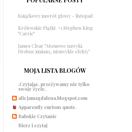
Książkowy zawrót głowy - listopad
Królewskie Piątki: #1 Stephen King
"Carrie"
James Clear "Atomowe nawyki.
Drobne zmiany, niezwykłe efekty"
MOJA LISTA BLOGÓW
.Czytając, przeżywamy nie tylko
swoje życie.
alicjamagdalena.blogspot.com
Apparently curious quote.
Babskie Czytanie
Bierz i czytaj