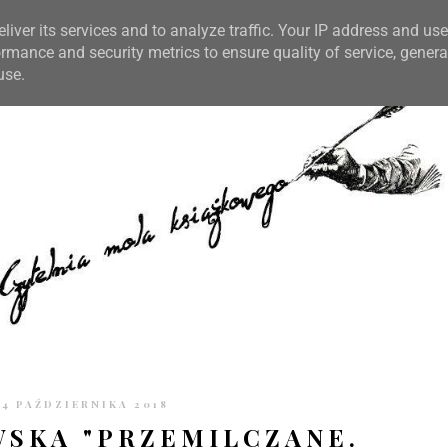
TRONIE
KONTAKT
CZYTELNIA PO GODZINACH
liver its services and to analyze traffic. Your IP address and us
rmance and security metrics to ensure quality of service, gener
use.
24 PAŹDZIERNIKA 2018
SKA "PRZEMILCZANE.