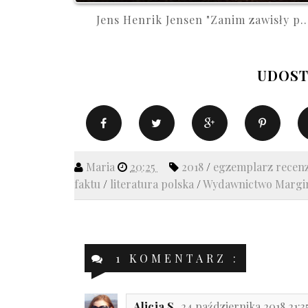
Jens Henrik Jensen "Zanim zawisły p..
UDOST
Maria
20:25
2018
/
egzemplarz recen
faktu
/
literatura polska
/
Wydawnictwo Margi
1 KOMENTARZ :
Alicja S.
24 października 2018 21:3