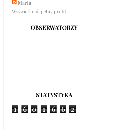
Maria
Wyświetl mój pełny profil
OBSERWATORZY
STATYSTYKA
1
6
0
1
6
6
2