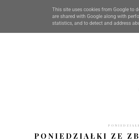
STRONA GŁÓWNA
WSPÓŁPRACA
RECENZJE
O S
This site uses cookies from Google to de
are shared with Google along with perfo
statistics, and to detect and address ab
PONIEDZIAŁE
PONIEDZIAŁKI ZE Z