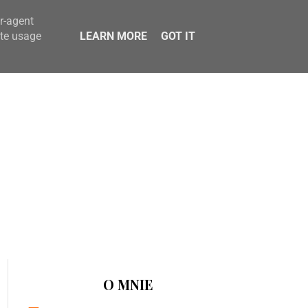
er-agent
ate usage
LEARN MORE
GOT IT
O MNIE