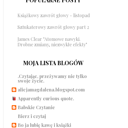
Książkowy zawrót głowy - listopad
Sztukaterowy zawrót głowy part 2
James Clear "Atomowe nawyki.
Drobne zmiany, niezwykłe efekty"
MOJA LISTA BLOGÓW
.Czytając, przeżywamy nie tylko
swoje życie.
alicjamagdalena.blogspot.com
Apparently curious quote.
Babskie Czytanie
Bierz i czytaj
Bo ja lubię kawę i książki