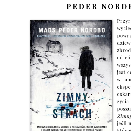
PEDER NORDB
Przyr
wycie
powr
dzie
zbrod
od có
wszys
jest 
w am
eksp
oskar
życia
poszu
Zimn
jeśli 
które