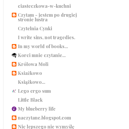
ciasteczkowa-w-kuchni
Czytam - jestem po drugiej
stronie lustra
Czytelnia Cynki
I write sins, not tragedies.
In my world of books...
Korci mnie czytanie...
Królowa Moli
Ksiażkowo
Książkowo...
Lego ergo sum
Little Black
My blueberry life
naczytane.blogspot.com
Nic lepszego nie wymyślę