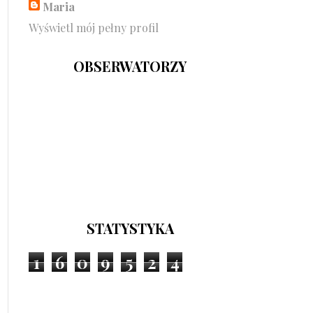
Maria
Wyświetl mój pełny profil
OBSERWATORZY
STATYSTYKA
1
6
0
9
5
2
4