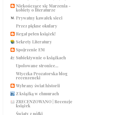
Niekończące się Marzenia -
kobiety o literaturze
Prywatny kawałek sieci
Przez piękne okulary
Regał pełen książek!
Sekrety Literatury
Spojrzenie EM
Subiektywnie o książkach
Upolowane stronice...
Wtyczka Prozatorska blog
recenzencki
Wybrany świat historii
Z książką w chmurach
ZRECENZOWANO | Recenzje
książek
Światy z półki