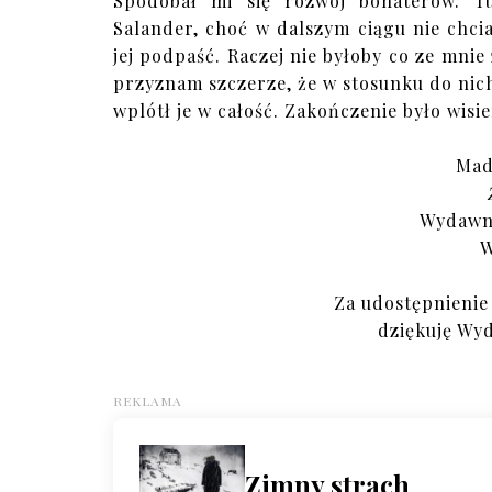
Spodobał mi się rozwój bohaterów. T
Salander, choć w dalszym ciągu nie chcia
jej podpaść. Raczej nie byłoby co ze mnie
przyznam szczerze, że w stosunku do nic
wplótł je w całość. Zakończenie było wisie
Mad
Wydawni
W
Za udostępnienie
dziękuję Wy