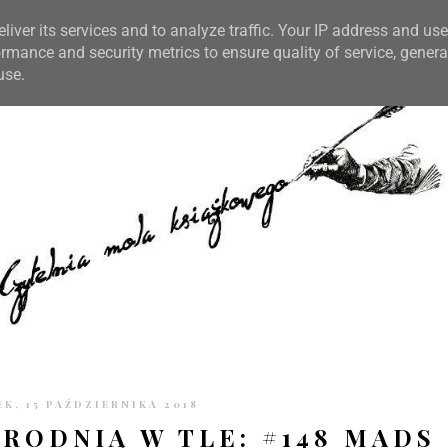
TRONIE
KONTAKT
CZYTELNIA PO GODZINACH
liver its services and to analyze traffic. Your IP address and us
rmance and security metrics to ensure quality of service, gener
use.
K, 15 PAŹDZIERNIKA 2018
BRODNIĄ W TLE: #148 MADS