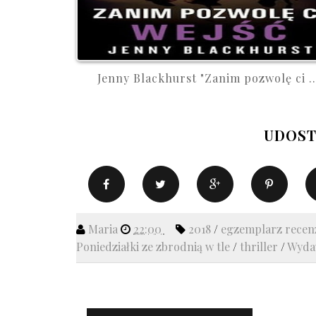
Jenny Blackhurst "Zanim pozwolę ci ..
UDOST
Maria
22:00
2018
/
egzemplarz recen
Poniedziałki ze zbrodnią w tle
/
thriller
/
Wyda