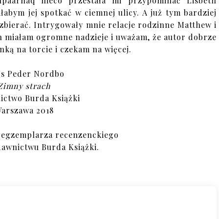
upaarnaq nieco przestała mi przypominać Lisbeth
łabym jej spotkać w ciemnej ulicy. A już tym bardziej
 zbierać. Intrygowały mnie relacje rodzinne Matthew i
h miałam ogromne nadzieje i uważam, że autor dobrze
nką na torcie i czekam na więcej.
s Peder Nordbo
Zimny strach
ctwo Burda Książki
arszawa 2018
 egzemplarza recenzenckiego
dawnictwu Burda Książki.