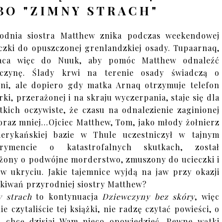
O "ZIMNY STRACH"
odnia siostra Matthew znika podczas weekendowej
czki do opuszczonej grenlandzkiej osady. Tupaarnaq,
aca więc do Nuuk, aby pomóc Matthew odnaleźć
wczynę. Ślady krwi na terenie osady świadczą o
ni, ale dopiero gdy matka Arnaq otrzymuje telefon
rki, przerażonej i na skraju wyczerpania, staje się dla
tkich oczywiste, że czasu na odnalezienie zaginionej
coraz mniej…Ojciec Matthew, Tom, jako młody żołnierz
erykańskiej bazie w Thule uczestniczył w tajnym
erymencie o katastrofalnych skutkach, został
żony o podwójne morderstwo, zmuszony do ucieczki i
 w ukryciu. Jakie tajemnice wyjdą na jaw przy okazji
kiwań przyrodniej siostry Matthew?
y strach
to kontynuacja
Dziewczyny bez skóry
, więc
nie czytaliście tej książki, nie radzę czytać powieści, o
j chcę dzisiaj Wam nieco opowiedzieć. Pewne wątki