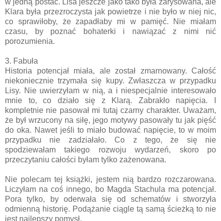
w jedną postać. Lisa jeszcze jako tako była zarysowana, ale
Klara była przezroczysta jak powietrze i nie było w niej nic,
co sprawiłoby, że zapadłaby mi w pamięć. Nie miałam
czasu, by poznać bohaterki i nawiązać z nimi nić
porozumienia.
3. Fabuła
Historia potencjał miała, ale został zmarnowany. Całość
niekoniecznie trzymała się kupy. Zwłaszcza w przypadku
Lisy. Nie uwierzyłam w nią, a i niespecjalnie interesowało
mnie to, co działo się z Klarą. Zabrakło napięcia. I
kompletnie nie pasował mi tutaj czarny charakter. Uważam,
że był wrzucony na siłę, jego motywy pasowały tu jak pięść
do oka. Nawet jeśli to miało budować napięcie, to w moim
przypadku nie zadziałało. Co z tego, że się nie
spodziewałam takiego rozwoju wydarzeń, skoro po
przeczytaniu całości byłam tylko zażenowana.
Nie polecam tej książki, jestem nią bardzo rozczarowana.
Liczyłam na coś innego, bo Magda Stachula ma potencjał.
Pora tylko, by oderwała się od schematów i stworzyła
odmienną historię. Podążanie ciągle tą samą ścieżką to nie
jest najlepszy pomysł.