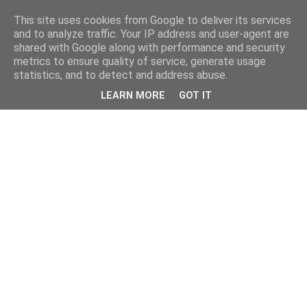
This site uses cookies from Google to deliver its services
and to analyze traffic. Your IP address and user-agent are
shared with Google along with performance and security
metrics to ensure quality of service, generate usage
statistics, and to detect and address abuse.
LEARN MORE
GOT IT