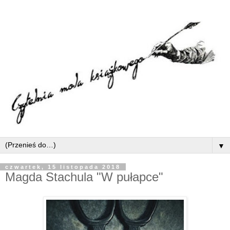
▼
czwartek, 15 listopada 2018
Magda Stachula "W pułapce"