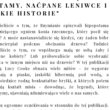
AMY, NAĆPANE LENIWCE I
IKIE HISTORIE"
ieliście o tym, że Rzymianie opisywali hipopotama
ziejącego ogniem konia rzecznego, który pocił się
? A może zastanawialiście się kiedyś, czy żaden bóbr
ucierpiał podczas obcinania drzewa? Tudzież
eliście o tym, co wspólnego mają ze sobą żaby i
arne kobiety? Lub próbowaliście sobie wyobrazić
ca w innym miejscu niż na drzewie? W tej publikacji
og Lucy Cooke obnaża wiele mitów – że węgorze
tają z piasku, jaskółki hibernują pod wodą, a
wiedzice rodzą bezkształtne bryłki, z których potem
ują kształt misia – dowodząc, że legendy, które
ymy, ujawniają zdumiewająco wiele o nas samych.
m ogromne oczekiwania w stosunku do tej publikacji.