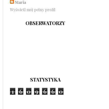
Maria
Wyświetl mój pełny profil
OBSERWATORZY
STATYSTYKA
1
6
0
9
6
6
0