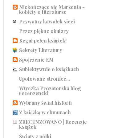
Niekończące się Marzenia -
kobiety o literaturze
Prywatny kawałek sieci
Przez piękne okulary
Regał pełen książek!
Sekrety Literatury
Spojrzenie EM
Subiektywnie o książkach
Upolowane stronice...
Wtyczka Prozatorska blog
recenzencki
Wybrany świat historii
Z książką w chmurach
ZRECENZOWANO | Recenzje
książek
Światy z półki