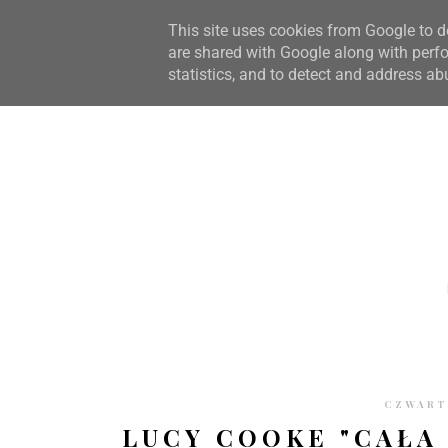
STRONA GŁÓWNA
WSPÓŁPRACA
RECENZJE
O S
This site uses cookies from Google to de
are shared with Google along with perfo
statistics, and to detect and address ab
CZWARTE
LUCY COOKE "CAŁA