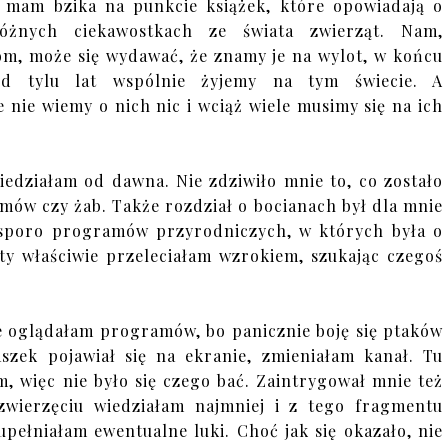
 mam bzika na punkcie książek, które opowiadają o
różnych ciekawostkach ze świata zwierząt. Nam,
om, może się wydawać, że znamy je na wylot, w końcu
od tylu lat wspólnie żyjemy na tym świecie. A
 nie wiemy o nich nic i wciąż wiele musimy się na ich
iedziałam od dawna. Nie zdziwiło mnie to, co zostało
mów czy żab. Także rozdział o bocianach był dla mnie
 sporo programów przyrodniczych, w których była o
ty właściwie przeleciałam wzrokiem, szukając czegoś
ie oglądałam programów, bo panicznie boję się ptaków
zek pojawiał się na ekranie, zmieniałam kanał. Tu
, więc nie było się czego bać. Zaintrygował mnie też
wierzęciu wiedziałam najmniej i z tego fragmentu
pełniałam ewentualne luki. Choć jak się okazało, nie