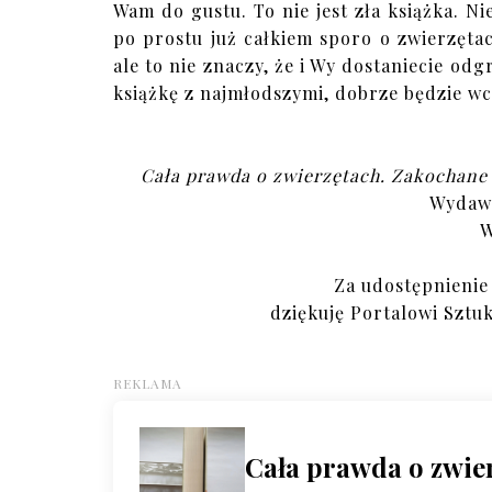
Wam do gustu. To nie jest zła książka. Nie
po prostu już całkiem sporo o zwierzętac
ale to nie znaczy, że i Wy dostaniecie odgr
książkę z najmłodszymi, dobrze będzie wc
Cała prawda o zwierzętach. Zakochane 
Wydaw
W
Za udostępnienie
dziękuję Portalowi Szt