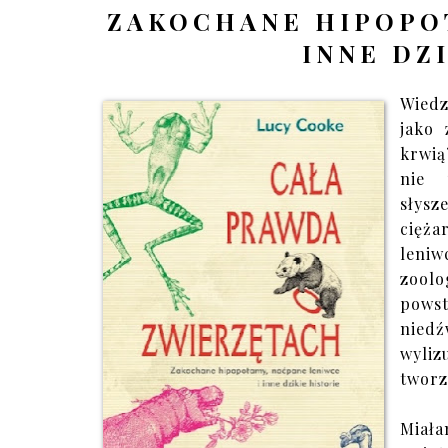
ZAKOCHANE HIPOPOT
INNE DZ
Wiedz
jako 
krwią
nie 
słysz
cięż
leniw
zool
pows
niedź
wyliz
tworz
Miała