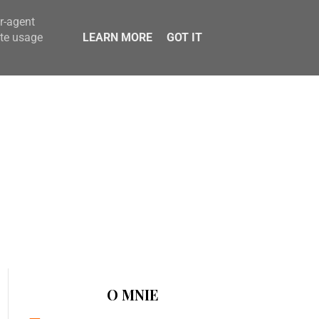
er-agent
ate usage
LEARN MORE
GOT IT
O MNIE