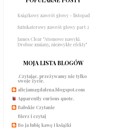
Książkowy zawrót głowy - listopad
Sztukaterowy zawrót głowy part 2
James Clear "Atomowe nawyki.
Drobne zmiany, niezwykłe efekty"
MOJA LISTA BLOGÓW
.Czytając, przeżywamy nie tylko
swoje życie.
alicjamagdalena.blogspot.com
Apparently curious quote.
Babskie Czytanie
Bierz i czytaj
Bo ja lubię kawę i książki