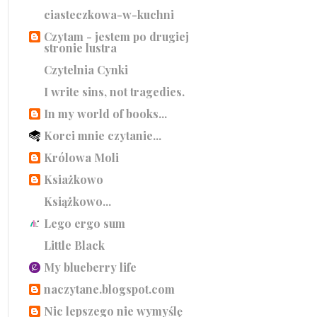
ciasteczkowa-w-kuchni
Czytam - jestem po drugiej
stronie lustra
Czytelnia Cynki
I write sins, not tragedies.
In my world of books...
Korci mnie czytanie...
Królowa Moli
Ksiażkowo
Książkowo...
Lego ergo sum
Little Black
My blueberry life
naczytane.blogspot.com
Nic lepszego nie wymyślę