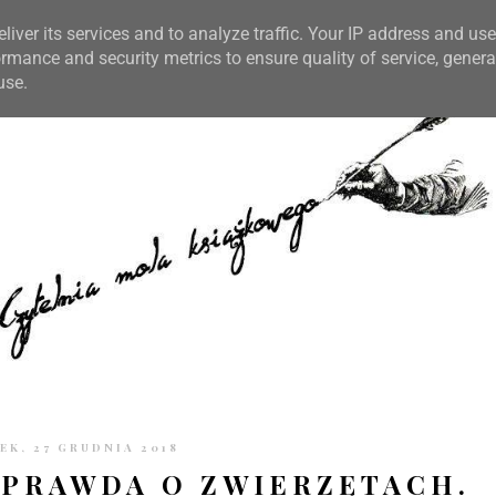
TRONIE
KONTAKT
CZYTELNIA PO GODZINACH
liver its services and to analyze traffic. Your IP address and us
rmance and security metrics to ensure quality of service, gener
use.
K, 27 GRUDNIA 2018
 PRAWDA O ZWIERZĘTACH.