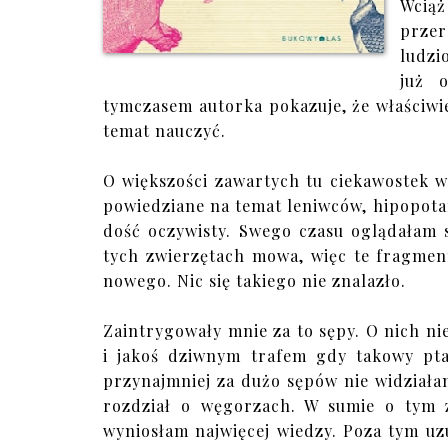
Wciąż
prze
ludzi
już 
tymczasem autorka pokazuje, że właściwie
temat nauczyć.
O większości zawartych tu ciekawostek w
powiedziane na temat leniwców, hipopota
dość oczywisty. Swego czasu oglądałam
tych zwierzętach mowa, więc te fragmen
nowego. Nic się takiego nie znalazło.
Zaintrygowały mnie za to sępy. O nich n
i jakoś dziwnym trafem gdy takowy ptas
przynajmniej za dużo sępów nie widziałam
rozdział o węgorzach. W sumie o tym z
wyniosłam najwięcej wiedzy. Poza tym uzu