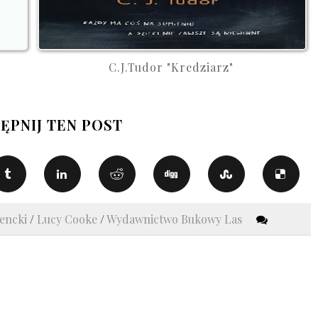
C.J.Tudor "Kredziarz"
ĘPNIJ TEN POST
zencki
/
Lucy Cooke
/
Wydawnictwo Bukowy Las