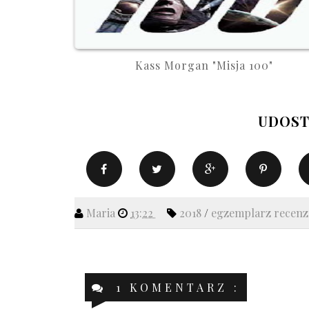
Kass Morgan "Misja 100"
UDOST
Maria
13:22
2018
/
egzemplarz recen
1 KOMENTARZ :