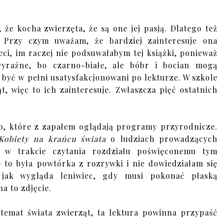
że kocha zwierzęta, że są one jej pasją. Dlatego też
. Przy czym uważam, że bardziej zainteresuje ona
ci, im raczej nie podsuwałabym tej książki, ponieważ
wyraźne, bo czarno-białe, ale bóbr i bocian mogą
 być w pełni usatysfakcjonowani po lekturze. W szkole
t, więc to ich zainteresuje. Zwłaszcza pięć ostatnich
ób, które z zapałem oglądają programy przyrodnicze.
Kobiety na krańcu świata
o ludziach prowadzących
ć w trakcie czytania rozdziału poświęconemu tym
to była powtórka z rozrywki i nie dowiedziałam się
 jak wygląda leniwiec, gdy musi pokonać płaską
a to zdjęcie.
a temat świata zwierząt, ta lektura powinna przypaść