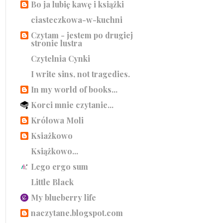
Bo ja lubię kawę i książki
ciasteczkowa-w-kuchni
Czytam - jestem po drugiej
stronie lustra
Czytelnia Cynki
I write sins, not tragedies.
In my world of books...
Korci mnie czytanie...
Królowa Moli
Ksiażkowo
Książkowo...
Lego ergo sum
Little Black
My blueberry life
naczytane.blogspot.com