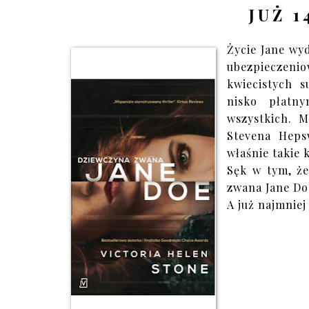
JUŻ 1
Życie Jane wyd
ubezpieczeni
kwiecistych 
nisko płatn
wszystkich. M
Stevena Heps
właśnie takie 
Sęk w tym, że
zwana Jane Do
A już najmniej