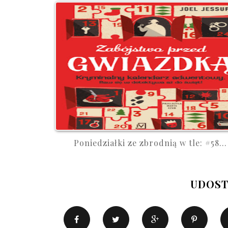
Poniedziałki ze zbrodnią w tle: #58...
UDOST