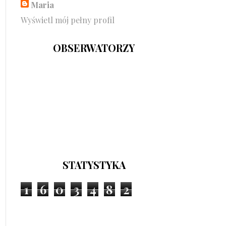
Maria
Wyświetl mój pełny profil
OBSERWATORZY
STATYSTYKA
1
6
0
3
4
8
2