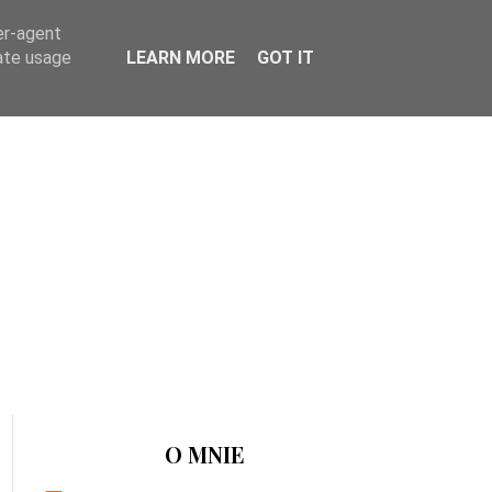
er-agent
rate usage
LEARN MORE
GOT IT
O MNIE