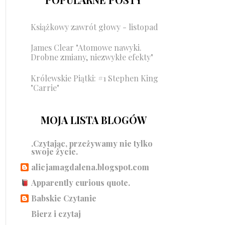
Książkowy zawrót głowy - listopad
James Clear "Atomowe nawyki.
Drobne zmiany, niezwykłe efekty"
Królewskie Piątki: #1 Stephen King
"Carrie"
MOJA LISTA BLOGÓW
.Czytając, przeżywamy nie tylko
swoje życie.
alicjamagdalena.blogspot.com
Apparently curious quote.
Babskie Czytanie
Bierz i czytaj