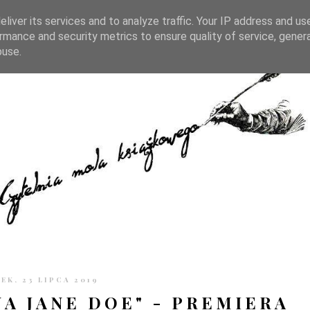
TRONIE
KONTAKT
CZYTELNIA PO GODZINACH
liver its services and to analyze traffic. Your IP address and us
rmance and security metrics to ensure quality of service, gene
buse.
EK, 23 LIPCA 2019
A JANE DOE" - PREMIERA