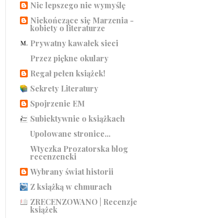
Nic lepszego nie wymyślę
Niekończące się Marzenia -
kobiety o literaturze
Prywatny kawałek sieci
Przez piękne okulary
Regał pełen książek!
Sekrety Literatury
Spojrzenie EM
Subiektywnie o książkach
Upolowane stronice...
Wtyczka Prozatorska blog
recenzencki
Wybrany świat historii
Z książką w chmurach
ZRECENZOWANO | Recenzje
książek