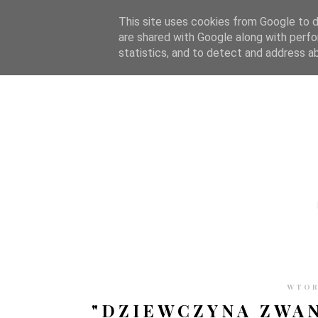
STRONA GŁÓWNA
WSPÓŁPRACA
RECENZJE
O S
This site uses cookies from Google to de
are shared with Google along with perfo
statistics, and to detect and address a
WTOR
"DZIEWCZYNA ZWAN