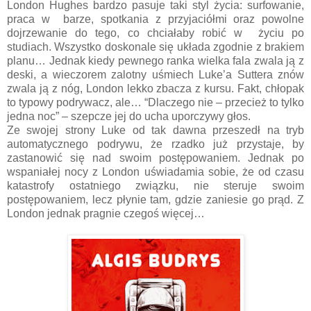
London Hughes bardzo pasuje taki styl życia: surfowanie,
praca w barze, spotkania z przyjaciółmi oraz powolne
dojrzewanie do tego, co chciałaby robić w życiu po
studiach. Wszystko doskonale się układa zgodnie z brakiem
planu… Jednak kiedy pewnego ranka wielka fala zwala ją z
deski, a wieczorem zalotny uśmiech Luke’a Suttera znów
zwala ją z nóg, London lekko zbacza z kursu. Fakt, chłopak
to typowy podrywacz, ale… “Dlaczego nie – przecież to tylko
jedna noc” – szepcze jej do ucha uporczywy głos.
Ze swojej strony Luke od tak dawna przeszedł na tryb
automatycznego podrywu, że rzadko już przystaje, by
zastanowić się nad swoim postępowaniem. Jednak po
wspaniałej nocy z London uświadamia sobie, że od czasu
katastrofy ostatniego związku, nie steruje swoim
postępowaniem, lecz płynie tam, gdzie zaniesie go prąd. Z
London jednak pragnie czegoś więcej…