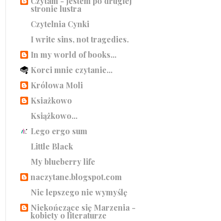
Czytam - jestem po drugiej
stronie lustra
Czytelnia Cynki
I write sins, not tragedies.
In my world of books...
Korci mnie czytanie...
Królowa Moli
Ksiażkowo
Książkowo...
Lego ergo sum
Little Black
My blueberry life
naczytane.blogspot.com
Nic lepszego nie wymyślę
Niekończące się Marzenia -
kobiety o literaturze