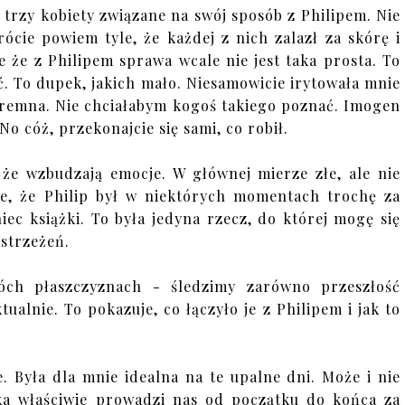
trzy kobiety związane na swój sposób z Philipem. Nie
rócie powiem tyle, że każdej z nich zalazł za skórę i
 że z Philipem sprawa wcale nie jest taka prosta. To
ć. To dupek, jakich mało. Niesamowicie irytowała mnie
daremna. Nie chciałabym kogoś takiego poznać. Imogen
 No cóż, przekonajcie się sami, co robił.
 że wzbudzają emocje. W głównej mierze złe, ale nie
e, że Philip był w niektórych momentach trochę za
ec książki. To była jedyna rzecz, do której mogę się
strzeżeń.
wóch płaszczyznach - śledzimy zarówno przeszłość
ktualnie. To pokazuje, co łączyło je z Philipem i jak to
 Była dla mnie idealna na te upalne dni. Może i nie
rka właściwie prowadzi nas od początku do końca za