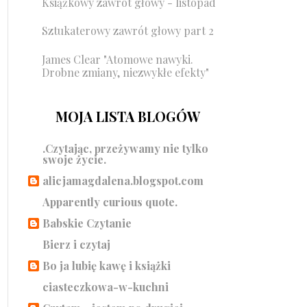
Książkowy zawrót głowy - listopad
Sztukaterowy zawrót głowy part 2
James Clear "Atomowe nawyki.
Drobne zmiany, niezwykłe efekty"
MOJA LISTA BLOGÓW
.Czytając, przeżywamy nie tylko
swoje życie.
alicjamagdalena.blogspot.com
Apparently curious quote.
Babskie Czytanie
Bierz i czytaj
Bo ja lubię kawę i książki
ciasteczkowa-w-kuchni