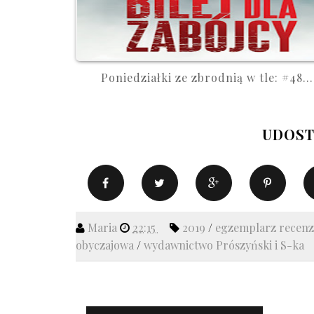
Poniedziałki ze zbrodnią w tle: #48...
UDOST
Maria
22:15
2019
/
egzemplarz recen
obyczajowa
/
wydawnictwo Prószyński i S-ka