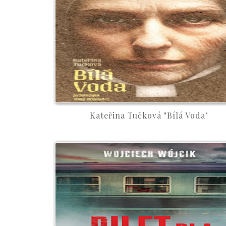
Kateřina Tučková "Bílá Voda"