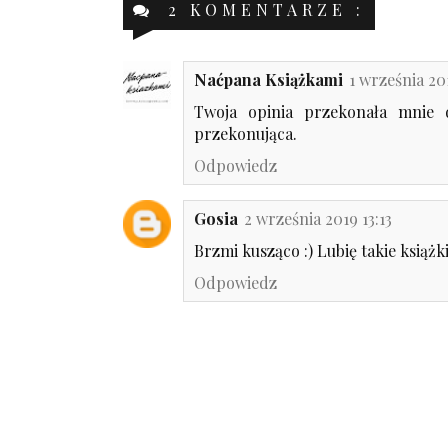
2 KOMENTARZE :
Naćpana Książkami
1 września 201
Twoja opinia przekonała mnie d
przekonująca.
Odpowiedz
Gosia
2 września 2019 13:13
Brzmi kusząco :) Lubię takie książki
Odpowiedz