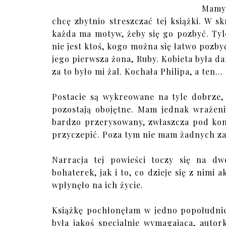
Mamy 
chcę zbytnio streszczać tej książki. W sk
każda ma motyw, żeby się go pozbyć. Tyle
nie jest ktoś, kogo można się łatwo pozby
jego pierwsza żona, Ruby. Kobieta była 
za to było mi żal. Kochała Philipa, a ten...
Postacie są wykreowane na tyle dobrze,
pozostają obojętne. Mam jednak wrażeni
bardzo przerysowany, zwłaszcza pod koni
przyczepić. Poza tym nie mam żadnych za
Narracja tej powieści toczy się na d
bohaterek, jak i to, co dzieje się z nimi a
wpłynęło na ich życie.
Książkę pochłonęłam w jedno popołudnie.
była jakoś specjalnie wymagająca, auto