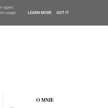
er-agent
rate usage
LEARN MORE
GOT IT
O MNIE