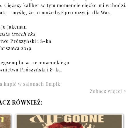
ło. Cięższy kaliber w tym momencie ciężko mi wchodzi.
ata - myślę, że to może być propozycja dla Was.
Jo Jakeman
msta trzech eks
wo Prószyński i S-ka
arszawa 2019
 egzemplarza recenzenckiego
wnictwu Prószyński i S-ka.
a kupić w salonach Empik
Zobacz więcej >
ACZ RÓWNIEŻ: