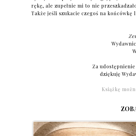
rękę, ale zupełnie mi to nie przeszkadza
Także jeśli szukacie czegoś na końcówkę l
Ze
Wydawnict
W
Za udostępnienie
dziękuję Wyda
Książkę możn
ZOB