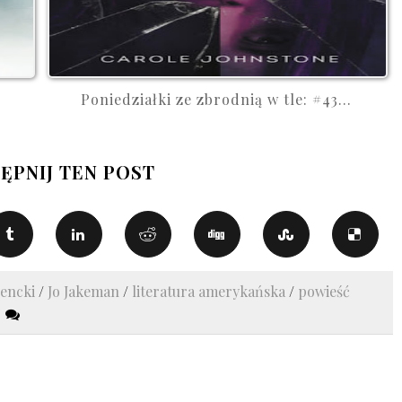
Poniedziałki ze zbrodnią w tle: #43...
ĘPNIJ TEN POST
zencki
/
Jo Jakeman
/
literatura amerykańska
/
powieść