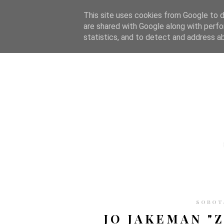
STRONA GŁÓWNA
WSPÓŁPRACA
RECENZJE
O S
This site uses cookies from Google to de
are shared with Google along with perfo
statistics, and to detect and address a
SOBOTA
JO JAKEMAN "