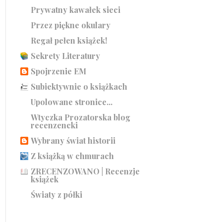
Prywatny kawałek sieci
Przez piękne okulary
Regał pełen książek!
Sekrety Literatury
Spojrzenie EM
Subiektywnie o książkach
Upolowane stronice...
Wtyczka Prozatorska blog
recenzencki
Wybrany świat historii
Z książką w chmurach
ZRECENZOWANO | Recenzje
książek
Światy z półki