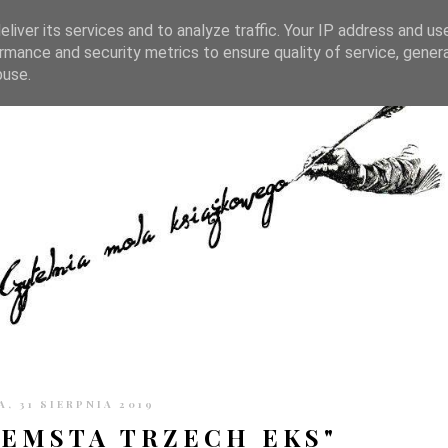
TRONIE
KONTAKT
CZYTELNIA PO GODZINACH
liver its services and to analyze traffic. Your IP address and us
rmance and security metrics to ensure quality of service, gene
buse.
, 31 SIERPNIA 2019
ZEMSTA TRZECH EKS"