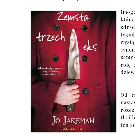
Imog
który
zdrad
tygod
wystą
synem
zamyk
rolę 
dziew
Od ra
nast
rozcz
thril
ten a