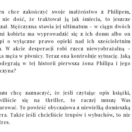
en chce zakończyć swoje małżeństwo z Philipem,
 nie dość, że traktował ją jak śmiecia, to jeszcze
zał. Mężczyzna stawia jej ultimatum - w ciągu dwóch
ni kobieta ma wyprowadzić się z ich domu albo on
pi o wyłączne prawo opieki nad ich sześcioletnim
. W akcie desperacji robi rzecz niewyobrażalną -
a męża w piwnicy. Teraz ona kontroluje sytuację. Jaką
odegrają w tej historii pierwsza żona Philipa i jego
czyna?
zu chcę zaznaczyć, że jeśli czytając opis książki,
awiliście się na thriller, to raczej muszę Was
arować. To powieść obyczajowa z niewielką domieszką
lera. Także jeśli chcieliście trupów i wybuchów, to nie
dres.