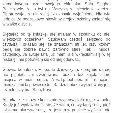
zamordowana przez swojego chłopaka, Sala Singha.
Policja wie, że to był on. Wszyscy w mieście to wiedzą.
Pippa czuje, że nie wszystko zostało wyjaśnione. Nie wie
jednak, że początkowo niewinny projekt szkolny zmieni się
w walkę o życie.
Sięgając po tę książkę, nie miałam w stosunku do niej
większych oczekiwań. Szukałam czegoś lżejszego do
czytania i okazało się, że znalazłam thriller, przy którym
będą się dobrze bawić zarówno starsi, jak i młodsi
czytelnicy. Ja swoje lata już mam, ale wkręciłam się w tę
historię i nie potrafiłam się od niej oderwać.
Główna bohaterka, Pippa, to dziewczyna, której nie da się
nie polubić. Jej zwariowana rodzina też zajęła sporo
miejsca w moim sercu. Zresztą, bohaterami i relacjami
między nimi ta powieść stoi. Bardzo dobrze wykreowany jest
też młodszy brat Sala, Ravi.
Autorka kilka razy skutecznie wyprowadziła mnie w pole.
Kiedy już wydawało mi się, że wiem, co wydarzyło się pięć
lat temu, okazywało się, że jestem w punkcie wyjścia i nie