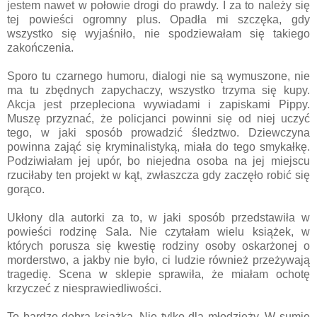
jestem nawet w połowie drogi do prawdy. I za to należy się
tej powieści ogromny plus. Opadła mi szczęka, gdy
wszystko się wyjaśniło, nie spodziewałam się takiego
zakończenia.
Sporo tu czarnego humoru, dialogi nie są wymuszone, nie
ma tu zbędnych zapychaczy, wszystko trzyma się kupy.
Akcja jest przepleciona wywiadami i zapiskami Pippy.
Muszę przyznać, że policjanci powinni się od niej uczyć
tego, w jaki sposób prowadzić śledztwo. Dziewczyna
powinna zająć się kryminalistyką, miała do tego smykałkę.
Podziwiałam jej upór, bo niejedna osoba na jej miejscu
rzuciłaby ten projekt w kąt, zwłaszcza gdy zaczęło robić się
gorąco.
Ukłony dla autorki za to, w jaki sposób przedstawiła w
powieści rodzinę Sala. Nie czytałam wielu książek, w
których porusza się kwestię rodziny osoby oskarżonej o
morderstwo, a jakby nie było, ci ludzie również przeżywają
tragedię. Scena w sklepie sprawiła, że miałam ochotę
krzyczeć z niesprawiedliwości.
To bardzo dobra książka. Nie tylko dla młodzieży. W sumie