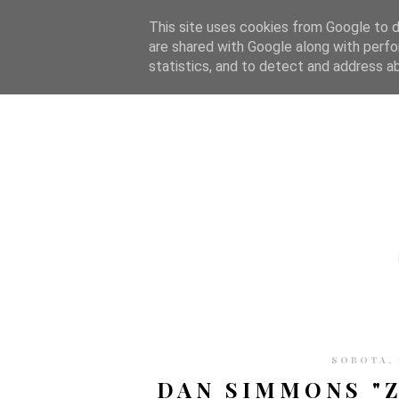
STRONA GŁÓWNA
WSPÓŁPRACA
RECENZJE
O S
This site uses cookies from Google to de
are shared with Google along with perfo
statistics, and to detect and address a
SOBOTA, 
DAN SIMMONS "