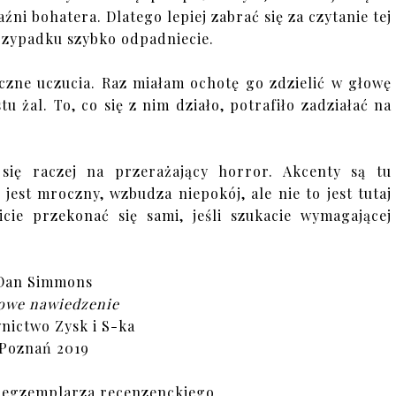
ni bohatera. Dlatego lepiej zabrać się za czytanie tej
rzypadku szybko odpadniecie.
zne uczucia. Raz miałam ochotę go zdzielić w głowę
u żal. To, co się z nim działo, potrafiło zadziałać na
 się raczej na przerażający horror. Akcenty są tu
jest mroczny, wzbudza niepokój, ale nie to jest tutaj
cie przekonać się sami, jeśli szukacie wymagającej
Dan Simmons
owe nawiedzenie
ictwo Zysk i S-ka
Poznań 2019
 egzemplarza recenzenckiego