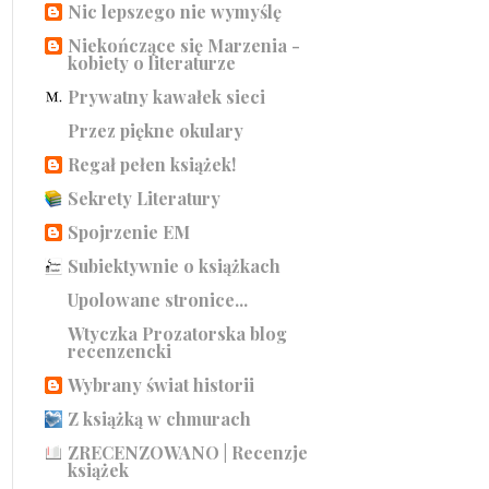
Nic lepszego nie wymyślę
Niekończące się Marzenia -
kobiety o literaturze
Prywatny kawałek sieci
Przez piękne okulary
Regał pełen książek!
Sekrety Literatury
Spojrzenie EM
Subiektywnie o książkach
Upolowane stronice...
Wtyczka Prozatorska blog
recenzencki
Wybrany świat historii
Z książką w chmurach
ZRECENZOWANO | Recenzje
książek