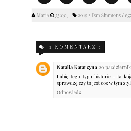
Maria
23:00
2019
/
Dan Simmons
/
eg
1 KOMENTARZ :
Natalia Katarzyna
20 październik
Lubię tego typu historie - ta ko
sprawdzę czy to jest coś w tym styl
Odpowiedz