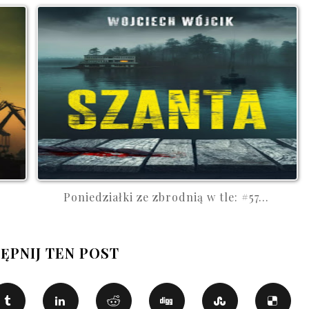
Poniedziałki ze zbrodnią w tle: #57...
ĘPNIJ TEN POST