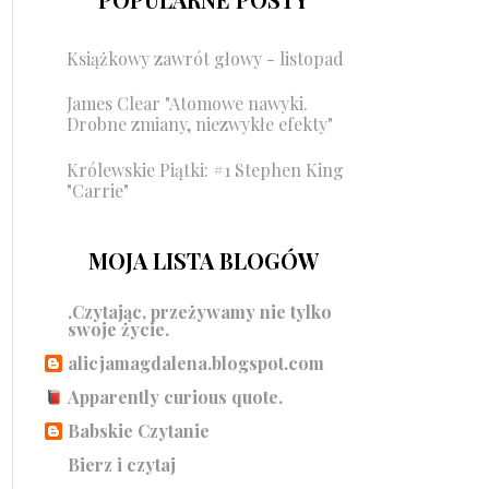
Książkowy zawrót głowy - listopad
James Clear "Atomowe nawyki.
Drobne zmiany, niezwykłe efekty"
Królewskie Piątki: #1 Stephen King
"Carrie"
MOJA LISTA BLOGÓW
.Czytając, przeżywamy nie tylko
swoje życie.
alicjamagdalena.blogspot.com
Apparently curious quote.
Babskie Czytanie
Bierz i czytaj