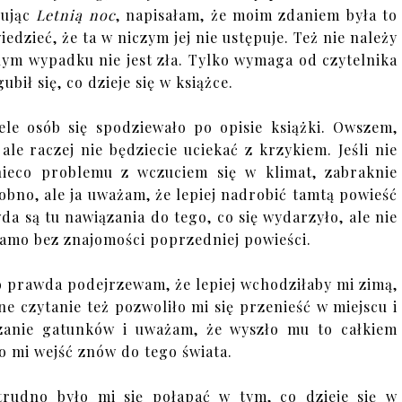
zując
Letnią noc
, napisałam, że moim zdaniem była to
dzieć, że ta w niczym jej nie ustępuje. Też nie należy
nym wypadku nie jest zła. Tylko wymaga od czytelnika
ił się, co dzieje się w książce.
ele osób się spodziewało po opisie książki. Owszem,
le raczej nie będziecie uciekać z krzykiem. Jeśli nie
nieco problemu z wczuciem się w klimat, zabraknie
sobno, ale ja uważam, że lepiej nadrobić tamtą powieść
da są tu nawiązania do tego, co się wydarzyło, ale nie
 samo bez znajomości poprzedniej powieści.
 prawda podejrzewam, że lepiej wchodziłaby mi zimą,
ne czytanie też pozwoliło mi się przenieść w miejscu i
szanie gatunków i uważam, że wyszło mu to całkiem
o mi wejść znów do tego świata.
 trudno było mi się połapać w tym, co dzieje się w