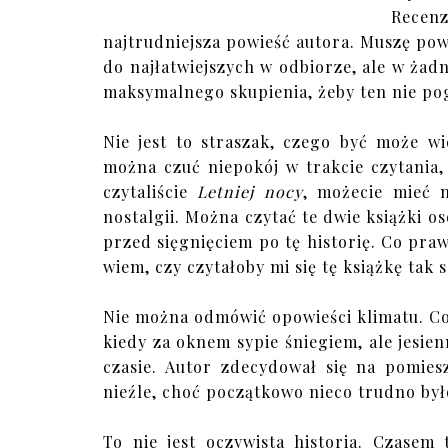
Recen
najtrudniejsza powieść autora. Muszę powie
do najłatwiejszych w odbiorze, ale w żad
maksymalnego skupienia, żeby ten nie pogub
Nie jest to straszak, czego być może wi
można czuć niepokój w trakcie czytania, a
czytaliście
Letniej nocy
, możecie mieć 
nostalgii. Można czytać te dwie książki o
przed sięgnięciem po tę historię. Co praw
wiem, czy czytałoby mi się tę książkę tak
Nie można odmówić opowieści klimatu. Co
kiedy za oknem sypie śniegiem, ale jesien
czasie. Autor zdecydował się na pomie
nieźle, choć początkowo nieco trudno był
To nie jest oczywista historia. Czasem