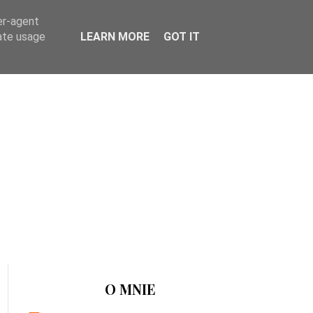
er-agent
rate usage
LEARN MORE
GOT IT
O MNIE