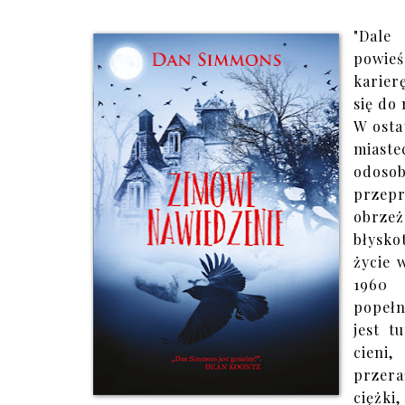
"Dale
powie
karier
się do
W osta
miast
odoso
przep
obrze
błysko
życie 
1960 
popełn
jest 
cieni
przer
ciężki