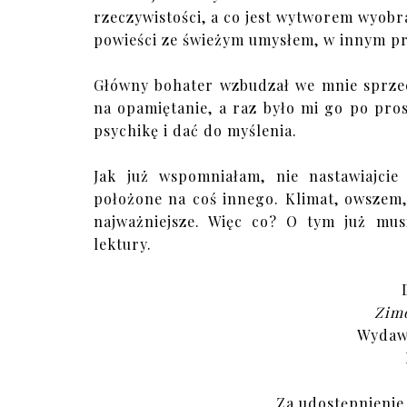
rzeczywistości, a co jest wytworem wyobraź
powieści ze świeżym umysłem, w innym p
Główny bohater wzbudzał we mnie sprzec
na opamiętanie, a raz było mi go po prost
psychikę i dać do myślenia.
Jak już wspomniałam, nie nastawiajcie
położone na coś innego. Klimat, owszem, 
najważniejsze. Więc co? O tym już musi
lektury.
Zim
Wydawn
Za udostępnienie