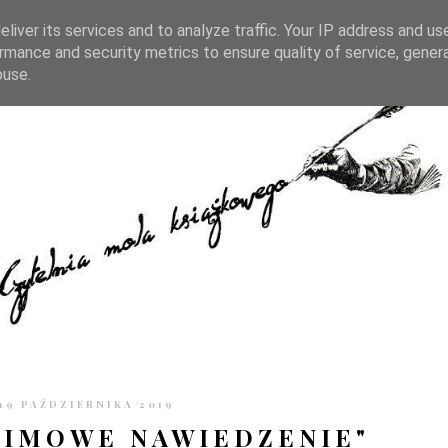
TRONIE
KONTAKT
CZYTELNIA PO GODZINACH
liver its services and to analyze traffic. Your IP address and us
rmance and security metrics to ensure quality of service, gene
buse.
19 PAŹDZIERNIKA 2019
ZIMOWE NAWIEDZENIE"