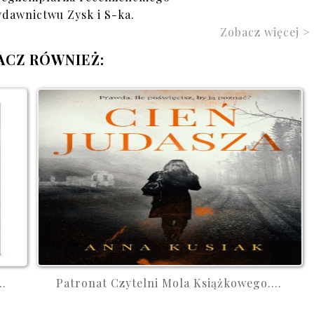
ydawnictwu Zysk i S-ka.
Zobacz więcej >
ACZ RÓWNIEŻ:
..
Patronat Czytelni Mola Książkowego....