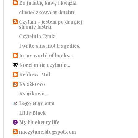
Bo ja lubię kawę i książki
ciasteczkowa-w-kuchni
Czytam - jestem po drugiej
stronie lustra
Czytelnia Cynki
I write sins, not tragedies.
In my world of books...
Korci mnie czytanie...
Królowa Moli
Ksiażkowo
Książkowo...
Lego ergo sum
Little Black
My blueberry life
naczytane.blogspot.com