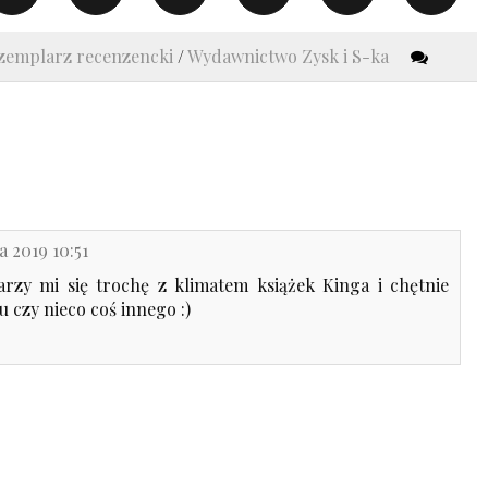
zemplarz recenzencki
/
Wydawnictwo Zysk i S-ka
a 2019 10:51
jarzy mi się trochę z klimatem książek Kinga i chętnie
u czy nieco coś innego :)