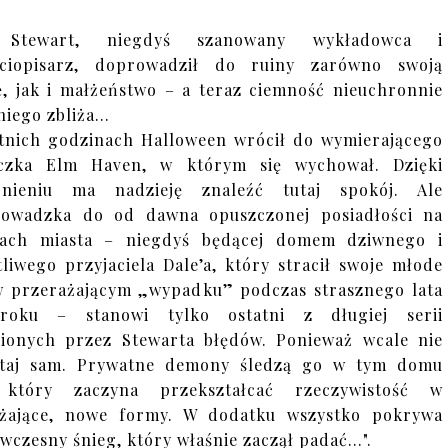
 Stewart, niegdyś szanowany wykładowca i
ściopisarz, doprowadził do ruiny zarówno swoją
ę, jak i małżeństwo – a teraz ciemność nieuchronnie
 niego zbliża…
tnich godzinach Halloween wrócił do wymierającego
eczka Elm Haven, w którym się wychował. Dzięki
bnieniu ma nadzieję znaleźć tutaj spokój. Ale
rowadzka do od dawna opuszczonej posiadłości na
żach miasta – niegdyś będącej domem dziwnego i
tliwego przyjaciela Dale’a, który stracił swoje młode
w przerażającym „wypadku” podczas strasznego lata
roku – stanowi tylko ostatni z długiej serii
ionych przez Stewarta błędów. Ponieważ wcale nie
tutaj sam. Prywatne demony śledzą go w tym domu
, który zaczyna przekształcać rzeczywistość w
ażające, nowe formy. W dodatku wszystko pokrywa
, wczesny śnieg, który właśnie zaczął padać…".