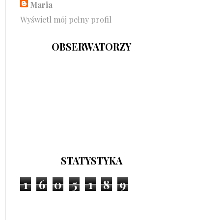
Maria
Wyświetl mój pełny profil
OBSERWATORZY
STATYSTYKA
1
6
0
5
1
8
9