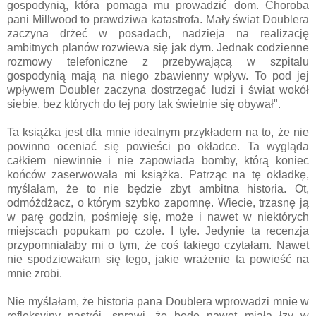
gospodynią, która pomaga mu prowadzić dom. Choroba
pani Millwood to prawdziwa katastrofa. Mały świat Doublera
zaczyna drżeć w posadach, nadzieja na realizację
ambitnych planów rozwiewa się jak dym. Jednak codzienne
rozmowy telefoniczne z przebywającą w szpitalu
gospodynią mają na niego zbawienny wpływ. To pod jej
wpływem Doubler zaczyna dostrzegać ludzi i świat wokół
siebie, bez których do tej pory tak świetnie się obywał".
Ta książka jest dla mnie idealnym przykładem na to, że nie
powinno oceniać się powieści po okładce. Ta wygląda
całkiem niewinnie i nie zapowiada bomby, którą koniec
końców zaserwowała mi książka. Patrząc na tę okładkę,
myślałam, że to nie będzie zbyt ambitna historia. Ot,
odmóżdżacz, o którym szybko zapomnę. Wiecie, trzasnę ją
w parę godzin, pośmieję się, może i nawet w niektórych
miejscach popukam po czole. I tyle. Jedynie ta recenzja
przypomniałaby mi o tym, że coś takiego czytałam. Nawet
nie spodziewałam się tego, jakie wrażenie ta powieść na
mnie zrobi.
Nie myślałam, że historia pana Doublera wprowadzi mnie w
refleksyjny nastrój, sprawi, że będę nawet miała łzy w