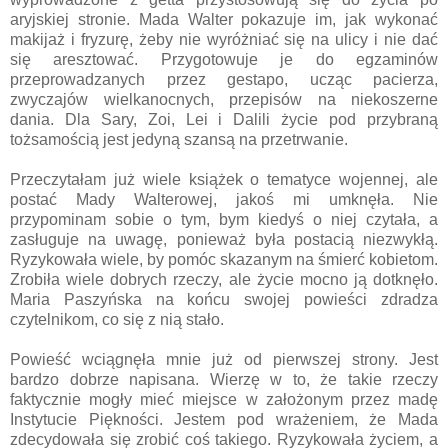
aryjskiej stronie. Mada Walter pokazuje im, jak wykonać
makijaż i fryzurę, żeby nie wyróżniać się na ulicy i nie dać
się aresztować. Przygotowuje je do egzaminów
przeprowadzanych przez gestapo, ucząc pacierza,
zwyczajów wielkanocnych, przepisów na niekoszerne
dania. Dla Sary, Zoi, Lei i Dalili życie pod przybraną
tożsamością jest jedyną szansą na przetrwanie.
Przeczytałam już wiele książek o tematyce wojennej, ale
postać Mady Walterowej, jakoś mi umknęła. Nie
przypominam sobie o tym, bym kiedyś o niej czytała, a
zasługuje na uwagę, ponieważ była postacią niezwykłą.
Ryzykowała wiele, by pomóc skazanym na śmierć kobietom.
Zrobiła wiele dobrych rzeczy, ale życie mocno ją dotknęło.
Maria Paszyńska na końcu swojej powieści zdradza
czytelnikom, co się z nią stało.
Powieść wciągnęła mnie już od pierwszej strony. Jest
bardzo dobrze napisana. Wierzę w to, że takie rzeczy
faktycznie mogły mieć miejsce w założonym przez madę
Instytucie Piękności. Jestem pod wrażeniem, że Mada
zdecydowała się zrobić coś takiego. Ryzykowała życiem, a