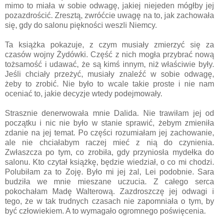
mimo to miała w sobie odwagę, jakiej niejeden mógłby jej
pozazdrościć. Zresztą, zwróćcie uwagę na to, jak zachowała
się, gdy do salonu piękności weszli Niemcy.
Ta książka pokazuje, z czym musiały zmierzyć się za
czasów wojny Żydówki. Część z nich mogła przybrać nową
tożsamość i udawać, że są kimś innym, niż właściwie były.
Jeśli chciały przeżyć, musiały znaleźć w sobie odwagę,
żeby to zrobić. Nie było to wcale takie proste i nie nam
oceniać to, jakie decyzje wtedy podejmowały.
Strasznie denerwowała mnie Dalida. Nie trawiłam jej od
początku i nic nie było w stanie sprawić, żebym zmieniła
zdanie na jej temat. Po części rozumiałam jej zachowanie,
ale nie chciałabym raczej mieć z nią do czynienia.
Zwłaszcza po tym, co zrobiła, gdy przyniosła mydełka do
salonu. Kto czytał książkę, będzie wiedział, o co mi chodzi.
Polubiłam za to Zoję. Było mi jej żal, Lei podobnie. Sara
budziła we mnie mieszane uczucia. Z całego serca
pokochałam Madę Walterową. Zazdroszczę jej odwagi i
tego, że w tak trudnych czasach nie zapomniała o tym, by
być człowiekiem. A to wymagało ogromnego poświęcenia.