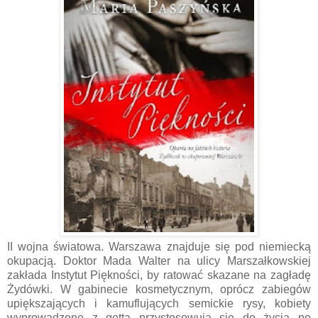
II wojna światowa. Warszawa znajduje się pod niemiecką
okupacją. Doktor Mada Walter na ulicy Marszałkowskiej
zakłada Instytut Piękności, by ratować skazane na zagładę
Żydówki. W gabinecie kosmetycznym, oprócz zabiegów
upiększających i kamuflujących semickie rysy, kobiety
wyprowadzone z getta przystosowują się do życia po