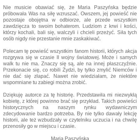
Nie musicie obawiać się, że Maria Paszyńska będzie
próbowała Was na siłę wzruszać. Owszem, jej powieść nie
pozostaje obojętna w odbiorze, ale przede wszystkim
zawdzięcza to swoim bohaterom. Ludziom z krwi i kości,
którzy kochali, bali się, walczyli i chcieli przeżyć. Siła tych
osób nigdy nie przestanie mnie zaskakiwać.
Polecam tę powieść wszystkim fanom historii, których akcja
rozgrywa się w czasie II wojny światowej. Może i samych
walk tu nie ma. Znaczy się są, ale na innej płaszczyźnie.
Przekonacie się, co robili Żydzi, by tylko zmylić Niemców i
nie dać się złapać. Nawet nie wiedziałam, że niektóre
wspomniane tu zabiegi można zrobić.
Dziękuję autorce za tę historię. Przedstawiła mi niezwykłą
kobietę, z której powinno brać się przykład. Takich powieści
historycznych na naszym rynku wydawniczym
zdecydowanie bardzo potrzeba. By nie tylko dawały lekcję
historii, ale też wzbudzały w czytelniku uczucia i na chwilę
przenosiły go w miejscu i czasie.
Maria Paszyńska