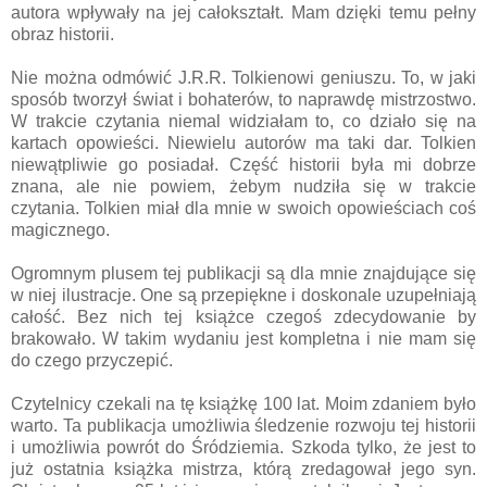
autora wpływały na jej całokształt. Mam dzięki temu pełny
obraz historii.
Nie można odmówić J.R.R. Tolkienowi geniuszu. To, w jaki
sposób tworzył świat i bohaterów, to naprawdę mistrzostwo.
W trakcie czytania niemal widziałam to, co działo się na
kartach opowieści. Niewielu autorów ma taki dar. Tolkien
niewątpliwie go posiadał. Część historii była mi dobrze
znana, ale nie powiem, żebym nudziła się w trakcie
czytania. Tolkien miał dla mnie w swoich opowieściach coś
magicznego.
Ogromnym plusem tej publikacji są dla mnie znajdujące się
w niej ilustracje. One są przepiękne i doskonale uzupełniają
całość. Bez nich tej książce czegoś zdecydowanie by
brakowało. W takim wydaniu jest kompletna i nie mam się
do czego przyczepić.
Czytelnicy czekali na tę książkę 100 lat. Moim zdaniem było
warto. Ta publikacja umożliwia śledzenie rozwoju tej historii
i umożliwia powrót do Śródziemia. Szkoda tylko, że jest to
już ostatnia książka mistrza, którą zredagował jego syn.