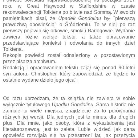
roku w Great Haywood w Staffordshire w czasie
rekonwalescencji Tolkiena po bitwie nad Sommą. W swoich
pamiętnikach pisał, że
Upadek Gondolinu
był "pierwszą
prawdziwą opowieścią" o Śródziemiu. To w niej po raz
pierwszy pojawili się orkowie, smoki i Barlogowie. Wydanie
zawiera różne wersje tekstu, a także opracowanie
przedstawiające kontekst i odwołania do innych dzieł
Tolkiena.
Rękopis powieści został odnaleziony w pozostawionym
przez pisarza archiwum.
Redakcją i opracowaniem tekstu zajął się ponad 90-letni
syn autora, Christopher, który zapowiedział, że będzie to
ostatnie wydane dzieło jego ojca".
Od razu uprzedzam, że ta książka nie zawiera w sobie
wyłącznie tytułowego
Upadku Gondolinu
. Sama historia nie
zajmuje tu wiele miejsca, znajdziecie za to porównania
różnych jej wersji. Dla jednych jest to minus, dla drugich
plus. Dla mnie, jako osoby, która z wykształcenia jest
literaturoznawcą, jest to zaleta. Lubię widzieć, jak dana
opowieść rozwijała się na przestrzeni lat, jak przeżycia