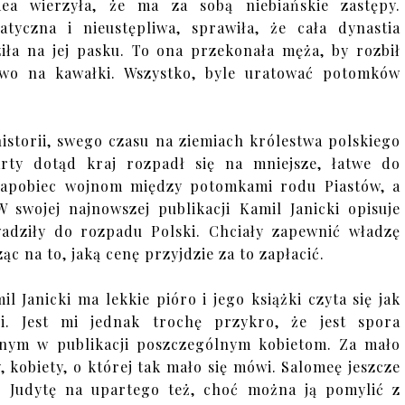
ea wierzyła, że ma za sobą niebiańskie zastępy.
tyczna i nieustępliwa, sprawiła, że cała dynastia
iła na jej pasku. To ona przekonała męża, by rozbił
wo na kawałki. Wszystko, byle uratować potomków
historii, swego czasu na ziemiach królestwa polskiego
rty dotąd kraj rozpadł się na mniejsze, łatwe do
 zapobiec wojnom między potomkami rodu Piastów, a
 swojej najnowszej publikacji Kamil Janicki opisuje
adziły do rozpadu Polski. Chciały zapewnić władzę
c na to, jaką cenę przyjdzie za to zapłacić.
 Janicki ma lekkie pióro i jego książki czyta się jak
ii. Jest mi jednak trochę przykro, że jest spora
nym w publikacji poszczególnym kobietom. Za mało
 kobiety, o której tak mało się mówi. Salomeę jeszcze
. Judytę na upartego też, choć można ją pomylić z