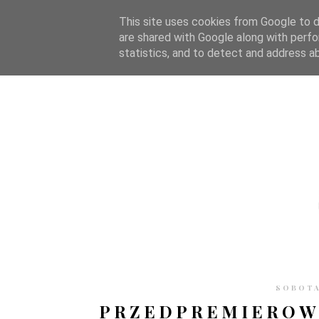
STRONA GŁÓWNA
WSPÓŁPRACA
RECENZJE
O S
This site uses cookies from Google to de
are shared with Google along with perfo
statistics, and to detect and address a
SOBOTA
PRZEDPREMIEROWO