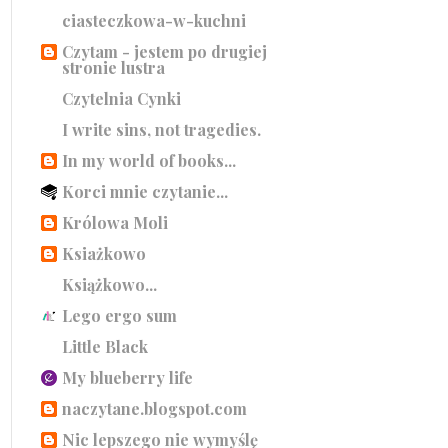
ciasteczkowa-w-kuchni
Czytam - jestem po drugiej
stronie lustra
Czytelnia Cynki
I write sins, not tragedies.
In my world of books...
Korci mnie czytanie...
Królowa Moli
Ksiażkowo
Książkowo...
Lego ergo sum
Little Black
My blueberry life
naczytane.blogspot.com
Nic lepszego nie wymyślę