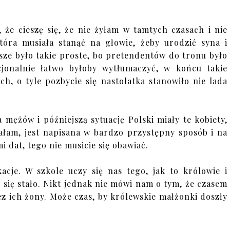
 że cieszę się, że nie żyłam w tamtych czasach i nie
która musiała stanąć na głowie, żeby urodzić syna i
sze było takie proste, bo pretendentów do tronu było
jonalnie łatwo byłoby wytłumaczyć, w końcu takie
ch, o tyle pozbycie się nastolatka stanowiło nie lada
a mężów i późniejszą sytuację Polski miały te kobiety,
ałam, jest napisana w bardzo przystępny sposób i na
i dat, tego nie musicie się obawiać.
kacje. W szkole uczy się nas tego, jak to królowie i
ą się stało. Nikt jednak nie mówi nam o tym, że czasem
z ich żony. Może czas, by królewskie małżonki doszły