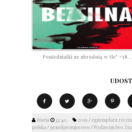
Poniedziałki ze zbrodnią w tle" #58...
UDOST
Maria
12:40
2019
/
egzemplarz recen
polska
/
przedpremierowo
/
Wydawnictwo Zn