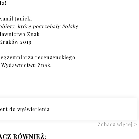
da!
Kamil Janicki
biety, które pogrzebały Polskę
awnictwo Znak
Kraków 2019
 egzemplarza recenzenckiego
ę Wydawnictwu Znak.
Zobacz więcej >
ACZ RÓWNIEŻ: