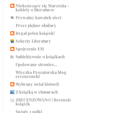
Niekończące się Marzenia -
kobiety o literaturze
Prywatny kawałek sieci
Przez piękne okulary
Regał pełen książek!
Sekrety Literatury
Spojrzenie EM
Subiektywnie o książkach
Upolowane stronice...
Wtyczka Prozatorska blog
recenzencki
Wybrany świat historii
Z książką w chmurach
ZRECENZOWANO | Recenzje
książek
Światy z półki