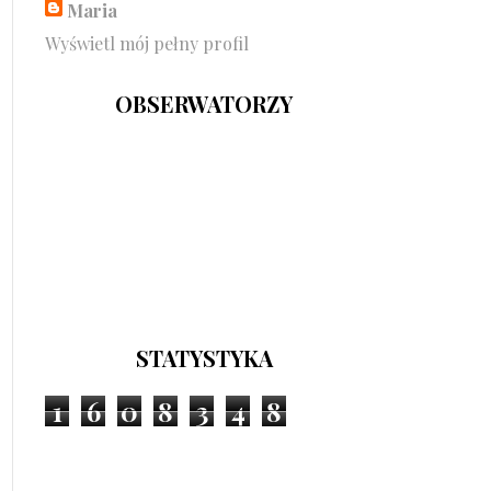
Maria
Wyświetl mój pełny profil
OBSERWATORZY
STATYSTYKA
1
6
0
8
3
4
8