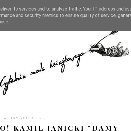
TRONIE
KONTAKT
CZYTELNIA PO GODZINACH
liver its services and to analyze traffic. Your IP address and us
rmance and security metrics to ensure quality of service, gene
buse.
, 9 LISTOPADA 2019
! KAMIL JANICKI "DAMY