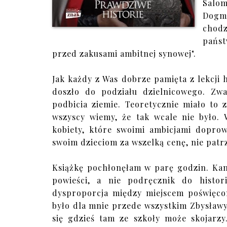
Salom
Dogma
chodz
państ
przed zakusami ambitnej synowej".
Jak każdy z Was dobrze pamięta z lekcji 
doszło do podziału dzielnicowego. Zwa
podbicia ziemie. Teoretycznie miało to
wszyscy wiemy, że tak wcale nie było. W
kobiety, które swoimi ambicjami doprow
swoim dzieciom za wszelką cenę, nie patrzą
Książkę pochłonęłam w parę godzin. Kamil
powieści, a nie podręcznik do histor
dysproporcja między miejscem poświęco
było dla mnie przede wszystkim Zbysławy,
się gdzieś tam ze szkoły może skojarzy