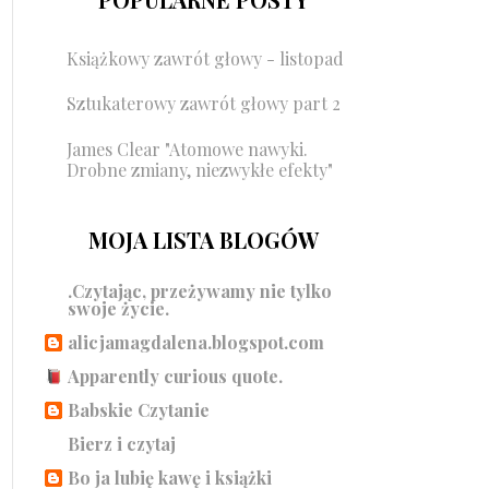
Książkowy zawrót głowy - listopad
Sztukaterowy zawrót głowy part 2
James Clear "Atomowe nawyki.
Drobne zmiany, niezwykłe efekty"
MOJA LISTA BLOGÓW
.Czytając, przeżywamy nie tylko
swoje życie.
alicjamagdalena.blogspot.com
Apparently curious quote.
Babskie Czytanie
Bierz i czytaj
Bo ja lubię kawę i książki