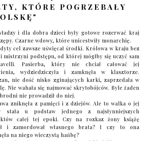
ETY, KTÓRE POGRZEBAŁY
OLSKĘ"
władzy i dla dobra dzieci były gotowe rozerwać kraj
rzępy. Czarne wdowy, które unicestwiły monarchię.
udyty cel zawsze uświęcał środki. Królowa w kraju bez
 i mistrzyni podstępu, od której mógłby się uczyć sam
iavelli. Pasierba, który nie chciał całować jej
cienia, wydziedziczyła i zamknęła w klasztorze.
an, nie dość nisko zginających karki, zaprzedała w
lę. Nie wahała się najmować skrytobójców. Byle żaden
zbrodni nie prowadził do niej.
awa zniknęła z pamięci i z dziejów. Ale to walka o jej
r stała u podstaw jednego z najsłynniejszych
iktów całej tej epoki. Czy na rozkaz żony książę
pił i zamordował własnego brata? I czy to ona
nęła na niego wieczystą hańbę?