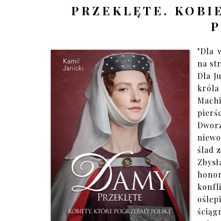
PRZEKLĘTE. KOBI
P
"Dla 
na st
Dla J
króla
Mach
pierś
Dworz
niewo
ślad 
Zbysł
hono
konfl
ośle
ściąg