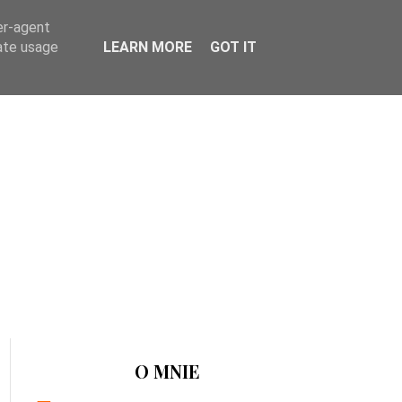
er-agent
rate usage
LEARN MORE
GOT IT
O MNIE