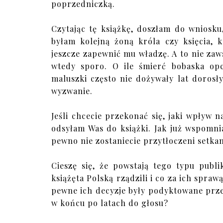
poprzedniczką.
Czytając tę książkę, doszłam do wniosku,
byłam kolejną żoną króla czy księcia, 
jeszcze zapewnić mu władzę. A to nie zaw
wtedy sporo. O ile śmierć bobaska opc
maluszki często nie dożywały lat dorosły
wyzwanie.
Jeśli chcecie przekonać się, jaki wpływ n
odsyłam Was do książki. Jak już wspomni
pewno nie zostaniecie przytłoczeni setkam
Cieszę się, że powstają tego typu publi
książęta Polską rządzili i co za ich spraw
pewne ich decyzje były podyktowane prze
w końcu po latach do głosu?