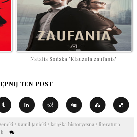
Natalia Sońska "Klauzula zaufania"
ĘPNIJ TEN POST
zencki
/
Kamil Janicki
/
książka historyczna
/
literatura
ak