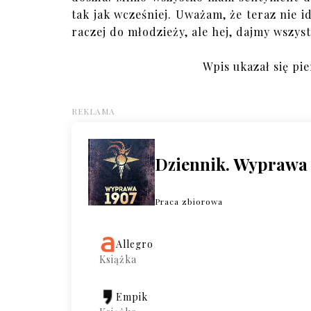
tak jak wcześniej. Uważam, że teraz nie i
raczej do młodzieży, ale hej, dajmy wszys
Wpis ukazał się pie