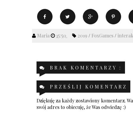
Maria
15:50
2019
/
FoxGames
/
intera
BRAK KOMENTARZY :
PRZEŚLIJ KOMENTARZ
Dziękuję za każdy zostawiony komentarz. Was
swój adres to obiecuję, że Was odwiedzę :)