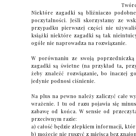
Twór
Niektóre zagadki są bliźniaczo podobn
poczytalności. Jeśli skorzystamy ze ws
przypadku pierwszej części nie używal
książki niektóre zagadki są tak nieintui
ogóle nie naprowadza na rozwiązanie.
W porównaniu ze swoją poprzedniczk
zagadki są świetne (na przykład ta, pr
żeby znaleźć rozwiązanie, bo inaczej g
jedynie podnosi ciśnienie.
Na plus na pewno należy zaliczyć całe wy
wrażenie. I tu od razu pojawia się minus
zabawę od końca. W sensie od przeczyta
przeciwnym razie:
a) całość będzie zlepkiem informacji, któr
b) możecie nie ruszyć z miejsca bez znajom