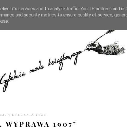
TRONIE
KONTAKT
CZYTELNIA PO GODZINACH
liver its services and to analyze traffic. Your IP address and us
rmance and security metrics to ensure quality of service, gene
buse.
LA, 5 STYCZNIA 2020
. WYPRAWA 1907"