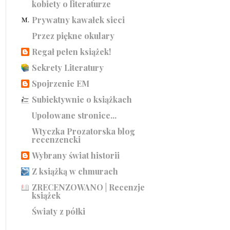
kobiety o literaturze
Prywatny kawałek sieci
Przez piękne okulary
Regał pełen książek!
Sekrety Literatury
Spojrzenie EM
Subiektywnie o książkach
Upolowane stronice...
Wtyczka Prozatorska blog
recenzencki
Wybrany świat historii
Z książką w chmurach
ZRECENZOWANO | Recenzje
książek
Światy z półki