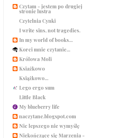
Czytam - jestem po drugiej
stronie lustra
Czytelnia Cynki
I write sins, not tragedies.
In my world of books...
Korci mnie czytanie...
Królowa Moli
Ksiażkowo
Książkowo...
Lego ergo sum
Little Black
My blueberry life
naczytane.blogspot.com
Nic lepszego nie wymyślę
Niekończące się Marzenia -