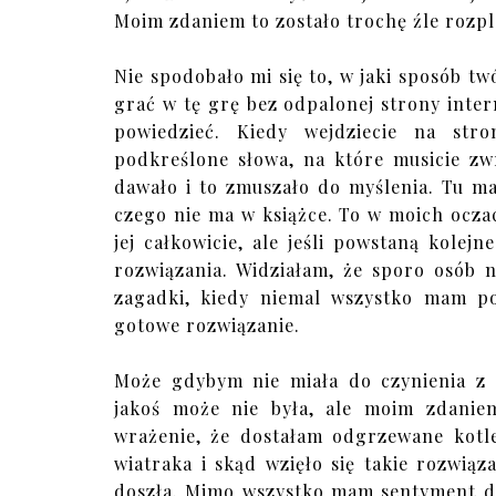
Moim zdaniem to zostało trochę źle rozp
Nie spodobało mi się to, w jaki sposób t
grać w tę grę bez odpalonej strony inter
powiedzieć. Kiedy wejdziecie na stro
podkreślone słowa, na które musicie zw
dawało i to zmuszało do myślenia. Tu ma
czego nie ma w książce. To w moich oczac
jej całkowicie, ale jeśli powstaną kolej
rozwiązania. Widziałam, że sporo osób n
zagadki, kiedy niemal wszystko mam po
gotowe rozwiązanie.
Może gdybym nie miała do czynienia z p
jakoś może nie była, ale moim zdani
wrażenie, że dostałam odgrzewane kotle
wiatraka i skąd wzięło się takie rozwią
doszła. Mimo wszystko mam sentyment do