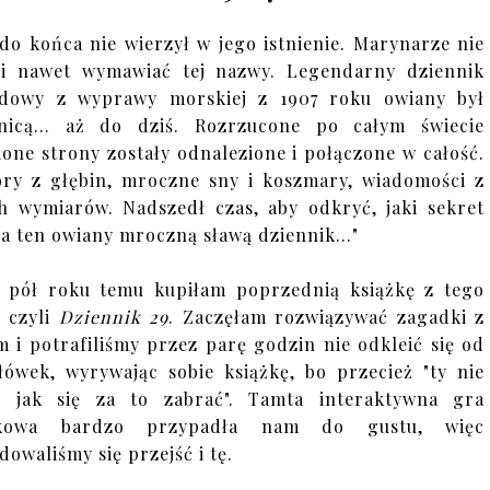
 do końca nie wierzył w jego istnienie. Marynarze nie
li nawet wymawiać tej nazwy. Legendarny dziennik
adowy z wyprawy morskiej z 1907 roku owiany był
mnicą… aż do dziś. Rozrzucone po całym świecie
ione strony zostały odnalezione i połączone w całość.
ry z głębin, mroczne sny i koszmary, wiadomości z
h wymiarów. Nadszedł czas, aby odkryć, jaki sekret
a ten owiany mroczną sławą dziennik…"
ś pół roku temu kupiłam poprzednią książkę z tego
, czyli
Dziennik 29
. Zaczęłam rozwiązywać zagadki z
 i potrafiliśmy przez parę godzin nie odkleić się od
łówek, wyrywając sobie książkę, bo przecież "ty nie
, jak się za to zabrać". Tamta interaktywna gra
żkowa bardzo przypadła nam do gustu, więc
dowaliśmy się przejść i tę.