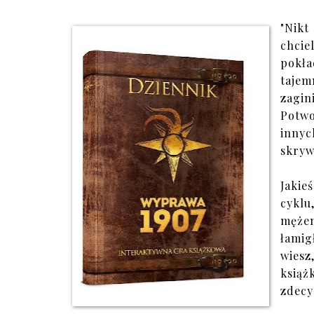
"Nikt
chcie
pokł
taje
zagin
Potwo
innyc
skryw
Jakie
cyklu
mężem
łamig
wiesz
ksią
zdecy