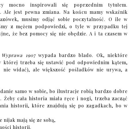
cy mocno inspirowali się poprzednim tytułem.
e. Ale jest pewna zmiana. Na końcu mamy wskaźnik
kazówek, musimy odjąć sobie poczytalność. O ile w
iśmy z mężem podpowiedzi, o tyle w przypadku tej
cyjne, że bez pomocy się nie obędzie. A i ta czasem w
ą
Wyprawa 1907
wypada bardzo blado. Ok, niektóre
zy której trzeba się ustawić pod odpowiednim kątem,
o nie widać), ale większość pośladków nie urywa, a
danie samo w sobie, bo ilustracje robią bardzo dobre
. Żeby cała historia miała ręce i nogi, trzeba zacząć
nia historii, które znajdują się po zagadkach, bo w
e nijak mają się ze sobą,
ości historii.