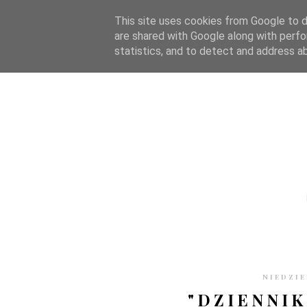
STRONA GŁÓWNA
WSPÓŁPRACA
RECENZJE
O S
This site uses cookies from Google to de
are shared with Google along with perfo
statistics, and to detect and address a
NIEDZIE
"DZIENNIK