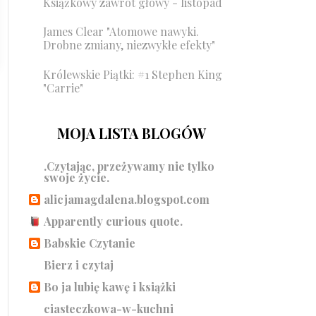
Książkowy zawrót głowy - listopad
James Clear "Atomowe nawyki.
Drobne zmiany, niezwykłe efekty"
Królewskie Piątki: #1 Stephen King
"Carrie"
MOJA LISTA BLOGÓW
.Czytając, przeżywamy nie tylko
swoje życie.
alicjamagdalena.blogspot.com
Apparently curious quote.
Babskie Czytanie
Bierz i czytaj
Bo ja lubię kawę i książki
ciasteczkowa-w-kuchni