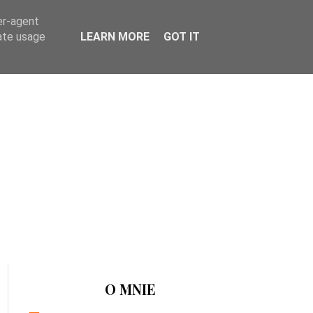
er-agent
rate usage
LEARN MORE
GOT IT
O MNIE