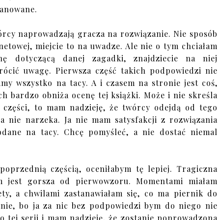
lanowane.
wórcy naprowadzają gracza na rozwiązanie. Nie sposób
netowej, miejcie to na uwadze. Ale nie o tym chciałam
nę dotyczącą danej zagadki, znajdziecie na niej
rócić uwagę. Pierwsza część takich podpowiedzi nie
my wszystko na tacy. A i czasem na stronie jest coś,
h bardzo obniża ocenę tej książki. Może i nie skreśla
ne części, to mam nadzieję, że twórcy odejdą od tego
a nie narzeka. Ja nie mam satysfakcji z rozwiązania
dane na tacy. Chcę pomyśleć, a nie dostać niemal
oprzednią częścią, oceniłabym tę lepiej. Tragiczna
em jest gorsza od pierwowzoru. Momentami miałam
ty, a chwilami zastanawiałam się, co ma piernik do
zanie, bo ja za nic bez podpowiedzi bym do niego nie
 tej serii i mam nadzieję, że zostanie poprowadzona