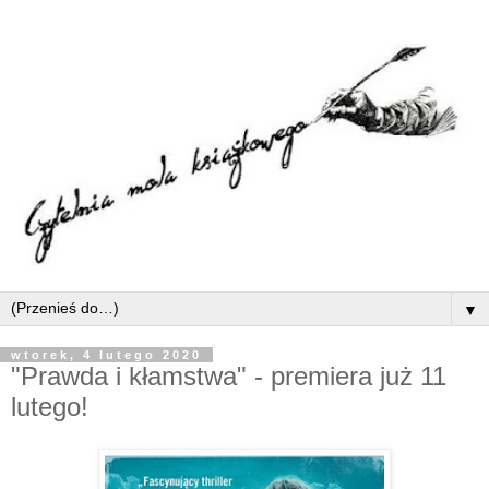
▼
wtorek, 4 lutego 2020
"Prawda i kłamstwa" - premiera już 11
lutego!