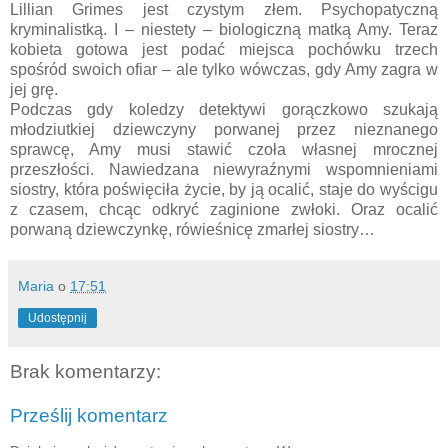
Lillian Grimes jest czystym złem. Psychopatyczną
kryminalistką. I – niestety – biologiczną matką Amy. Teraz
kobieta gotowa jest podać miejsca pochówku trzech
spośród swoich ofiar – ale tylko wówczas, gdy Amy zagra w
jej grę.
Podczas gdy koledzy detektywi gorączkowo szukają
młodziutkiej dziewczyny porwanej przez nieznanego
sprawcę, Amy musi stawić czoła własnej mrocznej
przeszłości. Nawiedzana niewyraźnymi wspomnieniami
siostry, która poświęciła życie, by ją ocalić, staje do wyścigu
z czasem, chcąc odkryć zaginione zwłoki. Oraz ocalić
porwaną dziewczynkę, rówieśnicę zmarłej siostry…
Maria
o
17:51
Udostępnij
Brak komentarzy:
Prześlij komentarz