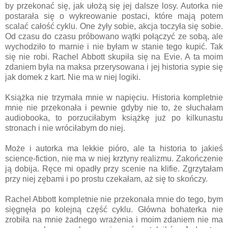
by przekonać się, jak ułożą się jej dalsze losy. Autorka nie
postarała się o wykreowanie postaci, które mają potem
scalać całość cyklu. One żyły sobie, akcja toczyła się sobie.
Od czasu do czasu próbowano wątki połączyć ze sobą, ale
wychodziło to marnie i nie byłam w stanie tego kupić. Tak
się nie robi. Rachel Abbott skupiła się na Evie. A ta moim
zdaniem była na maksa przerysowana i jej historia sypie się
jak domek z kart. Nie ma w niej logiki.
Książka nie trzymała mnie w napięciu. Historia kompletnie
mnie nie przekonała i pewnie gdyby nie to, że słuchałam
audiobooka, to porzuciłabym książkę już po kilkunastu
stronach i nie wróciłabym do niej.
Może i autorka ma lekkie pióro, ale ta historia to jakieś
science-fiction, nie ma w niej krztyny realizmu. Zakończenie
ją dobija. Ręce mi opadły przy scenie na klifie. Zgrzytałam
przy niej zębami i po prostu czekałam, aż się to skończy.
Rachel Abbott kompletnie nie przekonała mnie do tego, bym
sięgnęła po kolejną część cyklu. Główna bohaterka nie
zrobiła na mnie żadnego wrażenia i moim zdaniem nie ma