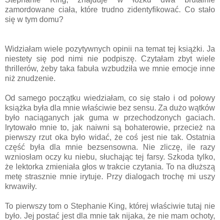
zamordowane ciała, które trudno zidentyfikować. Co stało
się w tym domu?
Widziałam wiele pozytywnych opinii na temat tej książki. Ja
niestety się pod nimi nie podpiszę. Czytałam zbyt wiele
thrillerów, żeby taka fabuła wzbudziła we mnie emocje inne
niż znudzenie.
Od samego początku wiedziałam, co się stało i od połowy
książka była dla mnie właściwie bez sensu. Za dużo wątków
było naciąganych jak guma w przechodzonych gaciach.
Irytowało mnie to, jak naiwni są bohaterowie, przecież na
pierwszy rzut oka było widać, że coś jest nie tak. Ostatnia
część była dla mnie bezsensowna. Nie zliczę, ile razy
wzniosłam oczy ku niebu, słuchając tej farsy. Szkoda tylko,
że lektorka zmieniała głos w trakcie czytania. To na dłuższą
metę strasznie mnie irytuje. Przy dialogach trochę mi uszy
krwawiły.
To pierwszy tom o Stephanie King, której właściwie tutaj nie
było. Jej postać jest dla mnie tak nijaka, że nie mam ochoty,