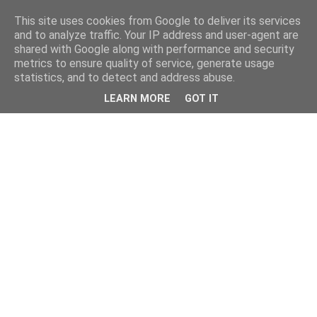
This site uses cookies from Google to deliver its services
and to analyze traffic. Your IP address and user-agent are
shared with Google along with performance and security
metrics to ensure quality of service, generate usage
statistics, and to detect and address abuse.
LEARN MORE
GOT IT