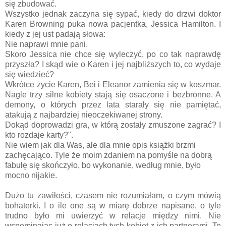
się zbudować.
Wszystko jednak zaczyna się sypać, kiedy do drzwi doktor
Karen Browning puka nowa pacjentka, Jessica Hamilton. I
kiedy z jej ust padają słowa:
Nie naprawi mnie pani.
Skoro Jessica nie chce się wyleczyć, po co tak naprawdę
przyszła? I skąd wie o Karen i jej najbliższych to, co wydaje
się wiedzieć?
Wkrótce życie Karen, Bei i Eleanor zamienia się w koszmar.
Nagle trzy silne kobiety stają się osaczone i bezbronne. A
demony, o których przez lata starały się nie pamiętać,
atakują z najbardziej nieoczekiwanej strony.
Dokąd doprowadzi gra, w którą zostały zmuszone zagrać? I
kto rozdaje karty?".
Nie wiem jak dla Was, ale dla mnie opis książki brzmi
zachęcająco. Tyle że moim zdaniem na pomyśle na dobrą
fabułę się skończyło, bo wykonanie, według mnie, było
mocno nijakie.
Dużo tu zawiłości, czasem nie rozumiałam, o czym mówią
bohaterki. I o ile one są w miarę dobrze napisane, o tyle
trudno było mi uwierzyć w relacje między nimi. Nie
wspominając już o relacjach tych kobiet z ich partnerami. Te