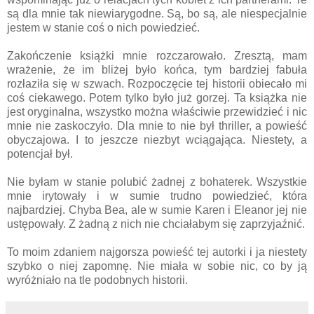
są dla mnie tak niewiarygodne. Są, bo są, ale niespecjalnie
jestem w stanie coś o nich powiedzieć.
Zakończenie książki mnie rozczarowało. Zresztą, mam
wrażenie, że im bliżej było końca, tym bardziej fabuła
rozłaziła się w szwach. Rozpoczęcie tej historii obiecało mi
coś ciekawego. Potem tylko było już gorzej. Ta książka nie
jest oryginalna, wszystko można właściwie przewidzieć i nic
mnie nie zaskoczyło. Dla mnie to nie był thriller, a powieść
obyczajowa. I to jeszcze niezbyt wciągająca. Niestety, a
potencjał był.
Nie byłam w stanie polubić żadnej z bohaterek. Wszystkie
mnie irytowały i w sumie trudno powiedzieć, która
najbardziej. Chyba Bea, ale w sumie Karen i Eleanor jej nie
ustępowały. Z żadną z nich nie chciałabym się zaprzyjaźnić.
To moim zdaniem najgorsza powieść tej autorki i ja niestety
szybko o niej zapomnę. Nie miała w sobie nic, co by ją
wyróżniało na tle podobnych historii.