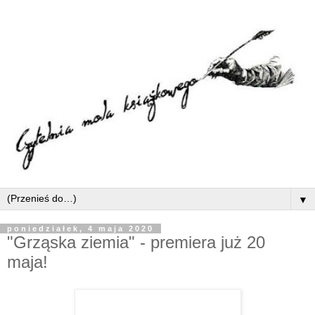
▼
poniedziałek, 4 maja 2020
"Grząska ziemia" - premiera już 20
maja!