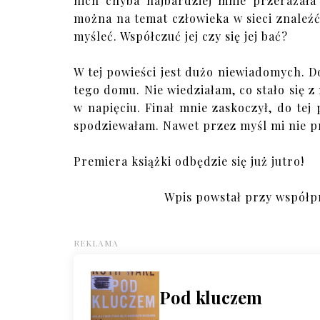
nich chyba najbardziej mnie przerażała
można na temat człowieka w sieci znaleźć
myśleć. Współczuć jej czy się jej bać?
W tej powieści jest dużo niewiadomych. 
tego domu. Nie wiedziałam, co stało się 
w napięciu. Finał mnie zaskoczył, do tej
spodziewałam. Nawet przez myśl mi nie p
Premiera książki odbędzie się już jutro!
Wpis powstał przy współp