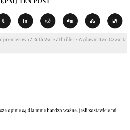
ĘPNIJ TEN POST
edpremierowo
/
Ruth Ware
/
thriller
/
Wydawnictwo Czwarta
ze opinie są dla mnie bardzo ważne. Jeśli zostawicie mi