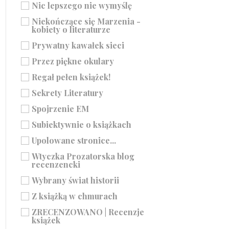
Nic lepszego nie wymyślę
Niekończące się Marzenia -
kobiety o literaturze
Prywatny kawałek sieci
Przez piękne okulary
Regał pełen książek!
Sekrety Literatury
Spojrzenie EM
Subiektywnie o książkach
Upolowane stronice...
Wtyczka Prozatorska blog
recenzencki
Wybrany świat historii
Z książką w chmurach
ZRECENZOWANO | Recenzje
książek