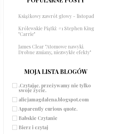
Książkowy zawrót głowy - listopad
Królewskie Piątki: #1 Stephen King
"Carrie"
James Clear "Atomowe nawyki.
Drobne zmiany, niezwykłe efekty"
MOJA LISTA BLOGÓW
.Czytając, przeżywamy nie tylko
swoje życie.
alicjamagdalena.blogspot.com
Apparently curious quote.
Babskie Czytanie
Bierz i czytaj