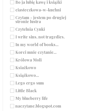
Bo ja lubię kawę i książki
ciasteczkowa-w-kuchni
Czytam - jestem po drugiej
stronie lustra
Czytelnia Cynki
I write sins, not tragedies.
In my world of books...
Korci mnie czytanie...
Królowa Moli
Ksiażkowo
Książkowo...
Lego ergo sum
Little Black
My blueberry life
naczytane.blogspot.com