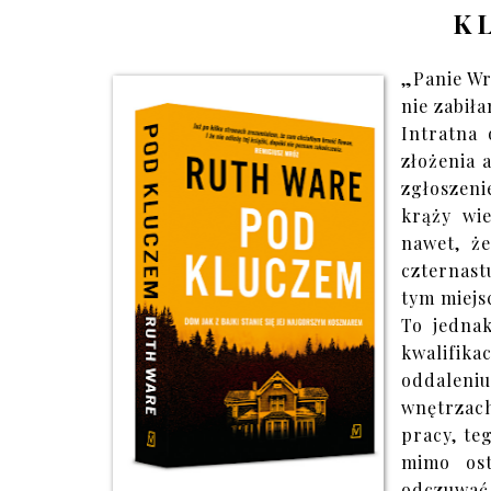
K
„Panie Wr
nie zabił
Intratna 
złożenia 
zgłoszeni
krąży wie
nawet, że
czternast
tym miejs
To jedna
kwalifik
oddaleni
wnętrzach
pracy, te
mimo ost
odczuwać,