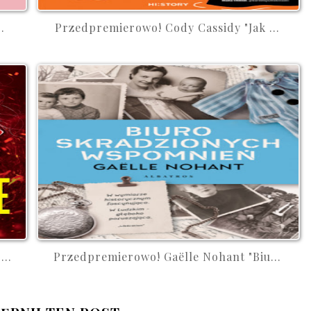
.
Przedpremierowo! Cody Cassidy "Jak ...
..
Przedpremierowo! Gaëlle Nohant "Biu...