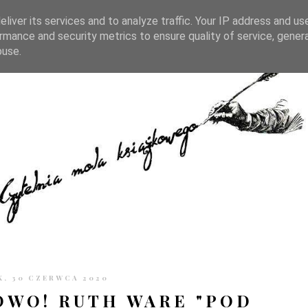
TRONIE
KONTAKT
CZYTELNIA PO GODZINACH
liver its services and to analyze traffic. Your IP address and us
rmance and security metrics to ensure quality of service, gene
buse.
, 30 CZERWCA 2020
WO! RUTH WARE "POD