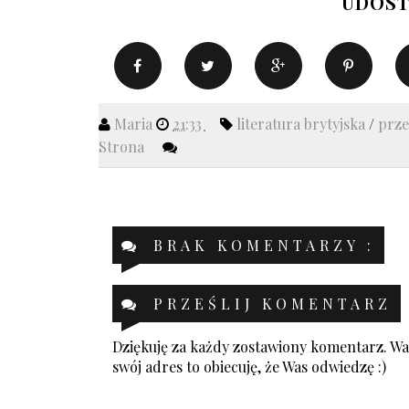
UDOST
Maria
21:33
literatura brytyjska
/
prz
Strona
BRAK KOMENTARZY :
PRZEŚLIJ KOMENTARZ
Dziękuję za każdy zostawiony komentarz. Was
swój adres to obiecuję, że Was odwiedzę :)