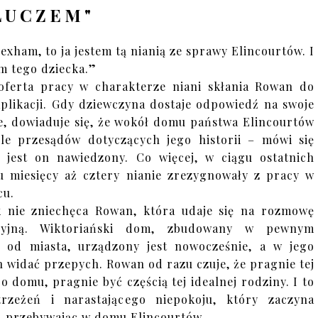
LUCZEM"
exham, to ja jestem tą nianią ze sprawy Elincourtów. I
am tego dziecka.”
oferta pracy w charakterze niani skłania Rowan do
aplikacji. Gdy dziewczyna dostaje odpowiedź na swoje
e, dowiaduje się, że wokół domu państwa Elincourtów
le przesądów dotyczących jego historii – mówi się
 jest on nawiedzony. Co więcej, w ciągu ostatnich
u miesięcy aż cztery nianie zrezygnowały z pracy w
cu.
k nie zniechęca Rowan, która udaje się na rozmowę
acyjną. Wiktoriański dom, zbudowany w pewnym
u od miasta, urządzony jest nowocześnie, a w jego
 widać przepych. Rowan od razu czuje, że pragnie tej
go domu, pragnie być częścią tej idealnej rodziny. I to
rzeżeń i narastającego niepokoju, który zaczyna
 przebywając w domu Elincourtów.