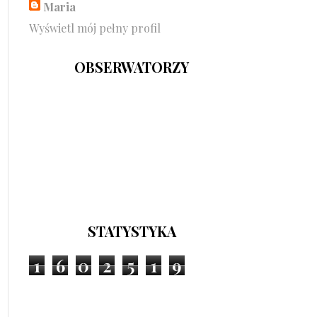
Maria
Wyświetl mój pełny profil
OBSERWATORZY
STATYSTYKA
1
6
0
2
5
1
9