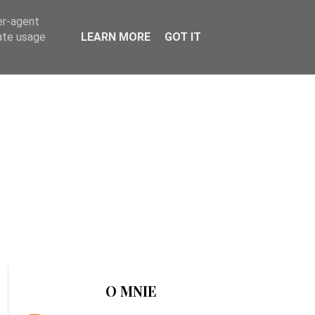
er-agent
rate usage
LEARN MORE
GOT IT
O MNIE