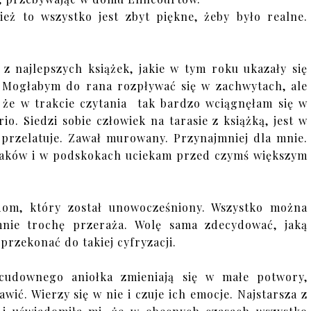
ież to wszystko jest zbyt piękne, żeby było realne.
 z najlepszych książek, jakie w tym roku ukazały się
Mogłabym do rana rozpływać się w zachwytach, ale
, że w trakcie czytania tak bardzo wciągnęłam się w
io. Siedzi sobie człowiek na tarasie z książką, jest w
m przelatuje. Zawał murowany. Przynajmniej dla mnie.
 ptaków i w podskokach uciekam przed czymś większym
dom, który został unowocześniony. Wszystko można
mnie trochę przeraża. Wolę sama zdecydować, jaką
przekonać do takiej cyfryzacji.
cudownego aniołka zmieniają się w małe potwory,
wić. Wierzy się w nie i czuje ich emocje. Najstarsza z