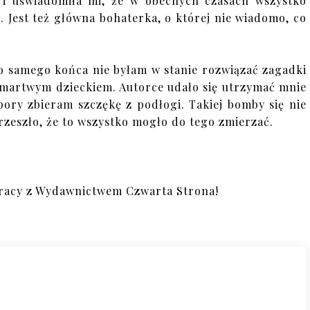
 i uświadomiła mi, że w obecnych czasach wszystko
. Jest też główna bohaterka, o której nie wiadomo, co
Do samego końca nie byłam w stanie rozwiązać zagadki
z martwym dzieckiem. Autorce udało się utrzymać mnie
 pory zbieram szczękę z podłogi. Takiej bomby się nie
rzeszło, że to wszystko mogło do tego zmierzać.
racy z Wydawnictwem Czwarta Strona!