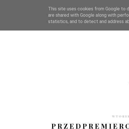
STRONA GŁÓWNA
WSPÓŁPRACA
RECENZJE
O S
This site uses cookies from Google to de
are shared with Google along with perfo
statistics, and to detect and address a
WTOREK
PRZEDPREMIERO