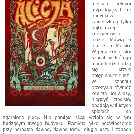
miejscu, pełnym
rozpadających się
budynków
zamieszkują tylko
najbardziej
zdesperowani
ludzie. Mówią o
nim: Stare Miasto.
W jego sercu stoi
szpital w którego
murach rozchodzą
się krzyki
potępionych dusz.
W szpitalu
przebywa również
kobieta. Jej włosy,
niegdyś złociste,
opadają w tłustych
splotach na
zgarbione plecy. Nie pamięta skąd wzięła się w tym
budzącym trwogę budynku. Pamięta tylko podwieczorek
przy herbatce dawno, dawno temu, długie uszy i zapach