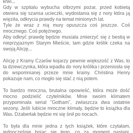
krwi...
Gdy w szpitalu wybucha olbrzymi pożar, przed kobietą
otwiera się szansa ucieczki, wydostania się z nory która ją
więziła, odkrycia prawdy na temat minionych lat.
Tyle że wraz z nią mury opuszcza coś jeszcze. Coś
mrocznego. Coś potężnego.
Aby odkryć prawdę będzie musiała zmierzyć się z bestią w
nieprzyjaznym Starym Mieście, tam gdzie królik czeka na
swoją Alicję...
Alicję z Krainy Czarów kojarzy pewnie większość z Was, to
ta dziewczynka, która wpadła do nory królika i przeniosła się
do wspomnianej przeze mnie krainy. Christina Henry
pokazuje nam, co mogło się stać z nią potem.
To bardzo mroczna, brutalna opowieść, która może dość
mocno podzielić czytelników. Mnie swoim klimatem
przypominała serial "Gotham", zwłaszcza dwa ostatnie
sezony. Jeśli lubicie mroczne klimaty, będzie to książka dla
Was. Dżaberłak będzie mi się śnił po nocach.
To była dla mnie jedna z tych książek, które czytałam,
jednocześnie bojąc się tego, co za moment nastąpi.