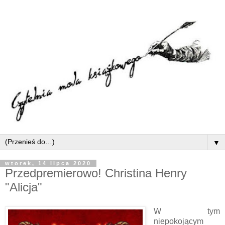
▼
wtorek, 14 lipca 2020
Przedpremierowo! Christina Henry
"Alicja"
W tym
niepokojącym