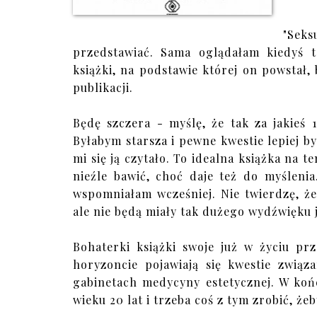
"Sek
przedstawiać. Sama oglądałam kiedyś t
książki, na podstawie której on powstał,
publikacji.
Będę szczera - myślę, że tak za jakieś 
Byłabym starsza i pewne kwestie lepiej b
mi się ją czytało. To idealna książka na t
nieźle bawić, choć daje też do myślenia
wspomniałam wcześniej. Nie twierdzę, że
ale nie będą miały tak dużego wydźwięku j
Bohaterki książki swoje już w życiu pr
horyzoncie pojawiają się kwestie zwi
gabinetach medycyny estetycznej. W końcu
wieku 20 lat i trzeba coś z tym zrobić, ż