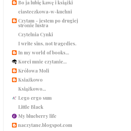
Bo ja lubię kawę i książki
ciasteczkowa-w-kuchni
Czytam - jestem po drugiej
stronie lustra
Czytelnia Cynki
I write sins, not tragedies.
In my world of books...
Korci mnie czytanie...
Królowa Moli
Ksiażkowo
Książkowo...
Lego ergo sum
Little Black
My blueberry life
naczytane.blogspot.com