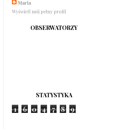
Maria
Wyświetl mój pełny profil
OBSERWATORZY
STATYSTYKA
1
6
0
4
7
8
9