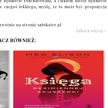
e będziecie rozczarowani, a całkiem nieźle będziecie
cie czegoś lekkiego, myślę, że to może być propozycja
rwotnie na stronie sztukater.pl
Zobacz więcej >
ACZ RÓWNIEŻ: