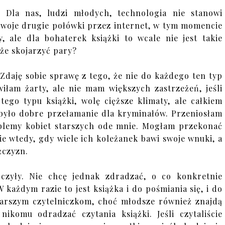
 Dla nas, ludzi młodych, technologia nie stanowi
 swoje drugie połówki przez internet, w tym momencie
 ale dla bohaterek książki to wcale nie jest takie
że skojarzyć pary?
Zdaję sobie sprawę z tego, że nie do każdego ten typ
łam żarty, ale nie mam większych zastrzeżeń, jeśli
tego typu książki, wolę cięższe klimaty, ale całkiem
o było dobre przełamanie dla kryminałów. Przeniosłam
oblemy kobiet starszych ode mnie. Mogłam przekonać
ycie wtedy, gdy wiele ich koleżanek bawi swoje wnuki, a
żczyzn.
czyły. Nie chcę jednak zdradzać, o co konkretnie
każdym razie to jest książka i do pośmiania się, i do
starszym czytelniczkom, choć młodsze również znajdą
nikomu odradzać czytania książki. Jeśli czytaliście