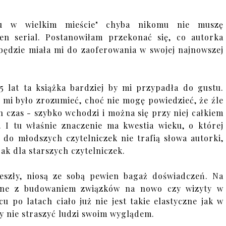
su w wielkim mieście" chyba nikomu nie muszę
en serial. Postanowiłam przekonać się, co autorka
 będzie miała mi do zaoferowania w swojej najnowszej
15 lat ta książka bardziej by mi przypadła do gustu.
y mi było zrozumieć, choć nie mogę powiedzieć, że źle
en czas - szybko wchodzi i można się przy niej całkiem
. I tu właśnie znaczenie ma kwestia wieku, o której
 do młodszych czytelniczek nie trafią słowa autorki,
ak dla starszych czytelniczek.
zeszły, niosą ze sobą pewien bagaż doświadczeń. Na
ązane z budowaniem związków na nowo czy wizyty w
 po latach ciało już nie jest takie elastyczne jak w
eby nie straszyć ludzi swoim wyglądem.