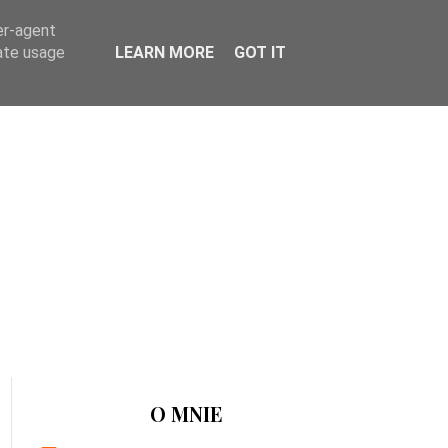
er-agent
rate usage
LEARN MORE
GOT IT
O MNIE