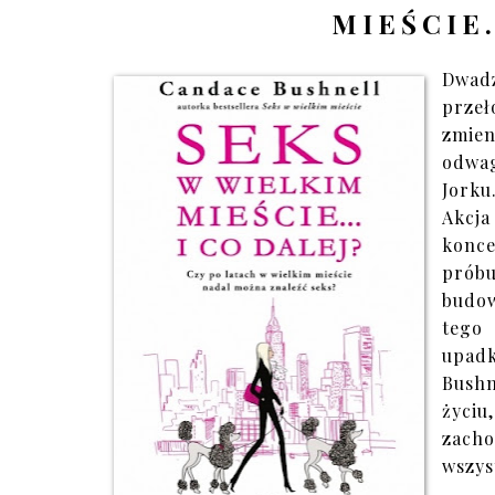
MIEŚCIE.
Dwad
przeł
zmien
odwa
Jorku
Akcja
konce
prób
budow
tego
upadk
Bushn
życiu
zach
wszys