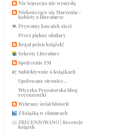
Nic lepszego nie wymyślę
Niekończące się Marzenia -
kobiety o literaturze
Prywatny kawałek sieci
Przez piękne okulary
Regał pełen książek!
Sekrety Literatury
Spojrzenie EM
Subiektywnie o książkach
Upolowane stronice...
Wtyczka Prozatorska blog
recenzencki
Wybrany świat historii
Z książką w chmurach
ZRECENZOWANO | Recenzje
książek