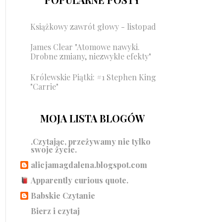
Książkowy zawrót głowy - listopad
James Clear "Atomowe nawyki.
Drobne zmiany, niezwykłe efekty"
Królewskie Piątki: #1 Stephen King
"Carrie"
MOJA LISTA BLOGÓW
.Czytając, przeżywamy nie tylko
swoje życie.
alicjamagdalena.blogspot.com
Apparently curious quote.
Babskie Czytanie
Bierz i czytaj