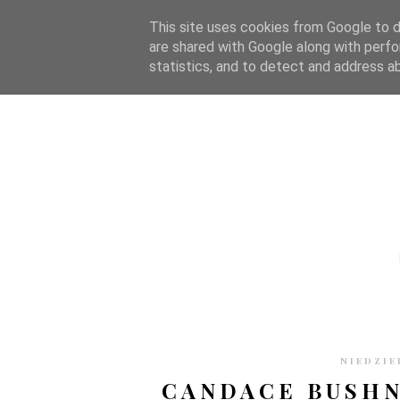
STRONA GŁÓWNA
WSPÓŁPRACA
RECENZJE
O S
This site uses cookies from Google to de
are shared with Google along with perfo
statistics, and to detect and address a
NIEDZIE
CANDACE BUSHN