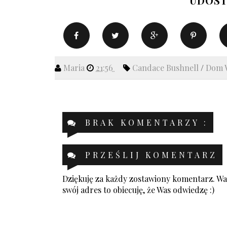
UDOST
Maria
21:56
Candace Bushnell
/
Dom 
BRAK KOMENTARZY :
PRZEŚLIJ KOMENTARZ
Dziękuję za każdy zostawiony komentarz. Was
swój adres to obiecuję, że Was odwiedzę :)