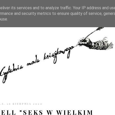
TRONIE
KONTAKT
CZYTELNIA PO GODZINACH
liver its services and to analyze traffic. Your IP address and us
rmance and security metrics to ensure quality of service, gene
buse.
LA, 16 SIERPNIA 2020
ELL "SEKS W WIELKIM