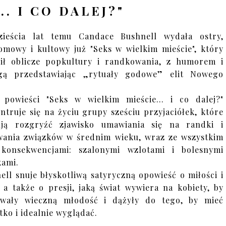
.. I CO DALEJ?"
zieścia lat temu Candace Bushnell wydała ostry,
omowy i kultowy już "Seks w wielkim mieście", który
ił oblicze popkultury i randkowania, z humorem i
gą przedstawiając „rytuały godowe” elit Nowego
.
 powieści "Seks w wielkim mieście… i co dalej?"
ntruje się na życiu grupy sześciu przyjaciółek, które
ują rozgryźć zjawisko umawiania się na randki i
ania związków w średnim wieku, wraz ze wszystkim
 konsekwencjami: szalonymi wzlotami i bolesnymi
ami.
ell snuje błyskotliwą satyryczną opowieść o miłości i
, a także o presji, jaką świat wywiera na kobiety, by
owały wieczną młodość i dążyły do tego, by mieć
tko i idealnie wyglądać.