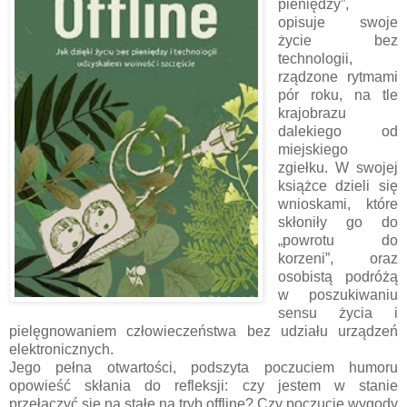
pieniędzy”,
opisuje swoje
życie bez
technologii,
rządzone rytmami
pór roku, na tle
krajobrazu
dalekiego od
miejskiego
zgiełku. W swojej
książce dzieli się
wnioskami, które
skłoniły go do
„powrotu do
korzeni”, oraz
osobistą podróżą
w poszukiwaniu
sensu życia i
pielęgnowaniem człowieczeństwa bez udziału urządzeń
elektronicznych.
Jego pełna otwartości, podszyta poczuciem humoru
opowieść skłania do refleksji: czy jestem w stanie
przełączyć się na stałe na tryb offline? Czy poczucie wygody