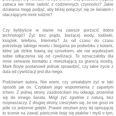
zatraca we mnie radość z codziennych czynności? Jakie
działania mogę podjąć, aby bliżej połączyć się ze światem i
otaczającymi mnie ludźmi?
Czy bylibyście w stanie na zawsze porzucić dobra
technologii? Żyć bez prądu, bieżącej wody, lodówki,
książek, telefonu, Internetu? Ja od czasu do czasu
potrzebuję takiego resetu i biegania po podwórku z kotami,
które jak dzikie bawią się sznurkiem, ale nie wyobrażam
sobie odłączenia się od cywilizacji. To oznaczałoby dla
mnie zerwanie kontaktu z mieszkającą za granicą siostrą.
Mark Boyle postanowił jednak sprawdzić, czy takie życie z
dala od cywilizacji jest dla niego.
Podziwiam autora. Nie wiem, czy umiałabym żyć w taki
sposób jak on. Czytałam jego wspomnienia z zapartym
tchem. Z jednej strony zazdrościłam mu odwagi, przeniósł
się do innego świata. Mógł żyć zgodnie z naturą, bez
rozpraszaczy. Z drugiej strony, cieszyłam się, że nie grozi mi
póki co jedzenie gołębi. Prawie zeszłam przy tej opisującej
to scenie na zawał, panicznie boję się ptaków i myśl o tym,