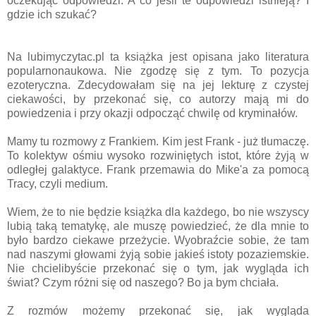
oczekując odpowiedzi. A co jeśli te odpowiedzi istnieją? I
gdzie ich szukać?
Na lubimyczytac.pl ta książka jest opisana jako literatura
popularnonaukowa. Nie zgodzę się z tym. To pozycja
ezoteryczna. Zdecydowałam się na jej lekturę z czystej
ciekawości, by przekonać się, co autorzy mają mi do
powiedzenia i przy okazji odpocząć chwilę od kryminałów.
Mamy tu rozmowy z Frankiem. Kim jest Frank - już tłumaczę.
To kolektyw ośmiu wysoko rozwiniętych istot, które żyją w
odległej galaktyce. Frank przemawia do Mike'a za pomocą
Tracy, czyli medium.
Wiem, że to nie będzie książka dla każdego, bo nie wszyscy
lubią taką tematykę, ale muszę powiedzieć, że dla mnie to
było bardzo ciekawe przeżycie. Wyobraźcie sobie, że tam
nad naszymi głowami żyją sobie jakieś istoty pozaziemskie.
Nie chcielibyście przekonać się o tym, jak wygląda ich
świat? Czym różni się od naszego? Bo ja bym chciała.
Z rozmów możemy przekonać się, jak wygląda