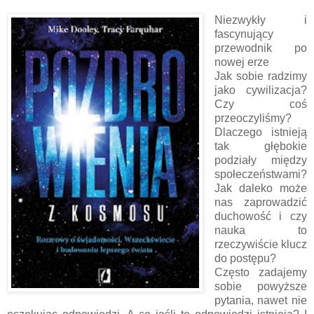
Niezwykły i
fascynujący
przewodnik po
nowej erze
Jak sobie radzimy
jako cywilizacja?
Czy coś
przeoczyliśmy?
Dlaczego istnieją
tak głębokie
podziały między
społeczeństwami?
Jak daleko może
nas zaprowadzić
duchowość i czy
nauka to
rzeczywiście klucz
do postępu?
Często zadajemy
sobie powyższe
pytania, nawet nie