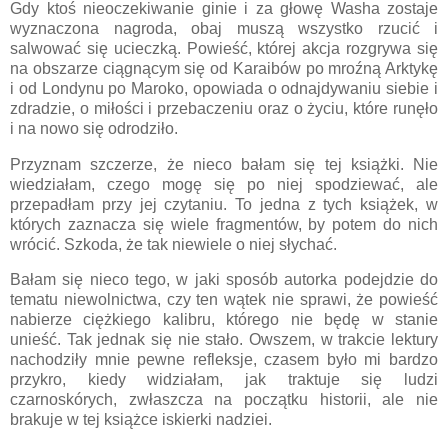
Gdy ktoś nieoczekiwanie ginie i za głowę Washa zostaje
wyznaczona nagroda, obaj muszą wszystko rzucić i
salwować się ucieczką. Powieść, której akcja rozgrywa się
na obszarze ciągnącym się od Karaibów po mroźną Arktykę
i od Londynu po Maroko, opowiada o odnajdywaniu siebie i
zdradzie, o miłości i przebaczeniu oraz o życiu, które runęło
i na nowo się odrodziło.
Przyznam szczerze, że nieco bałam się tej książki. Nie
wiedziałam, czego mogę się po niej spodziewać, ale
przepadłam przy jej czytaniu. To jedna z tych książek, w
których zaznacza się wiele fragmentów, by potem do nich
wrócić. Szkoda, że tak niewiele o niej słychać.
Bałam się nieco tego, w jaki sposób autorka podejdzie do
tematu niewolnictwa, czy ten wątek nie sprawi, że powieść
nabierze ciężkiego kalibru, którego nie będę w stanie
unieść. Tak jednak się nie stało. Owszem, w trakcie lektury
nachodziły mnie pewne refleksje, czasem było mi bardzo
przykro, kiedy widziałam, jak traktuje się ludzi
czarnoskórych, zwłaszcza na początku historii, ale nie
brakuje w tej książce iskierki nadziei.