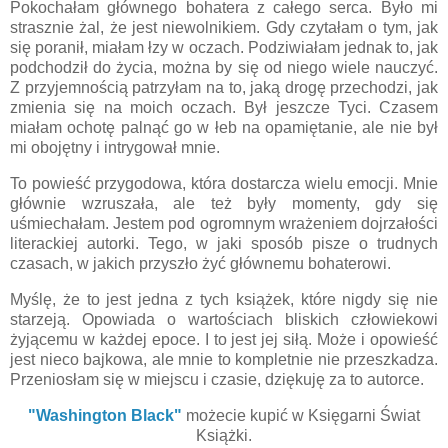
Pokochałam głównego bohatera z całego serca. Było mi
strasznie żal, że jest niewolnikiem. Gdy czytałam o tym, jak
się poranił, miałam łzy w oczach. Podziwiałam jednak to, jak
podchodził do życia, można by się od niego wiele nauczyć.
Z przyjemnością patrzyłam na to, jaką drogę przechodzi, jak
zmienia się na moich oczach. Był jeszcze Tyci. Czasem
miałam ochotę palnąć go w łeb na opamiętanie, ale nie był
mi obojętny i intrygował mnie.
To powieść przygodowa, która dostarcza wielu emocji. Mnie
głównie wzruszała, ale też były momenty, gdy się
uśmiechałam. Jestem pod ogromnym wrażeniem dojrzałości
literackiej autorki. Tego, w jaki sposób pisze o trudnych
czasach, w jakich przyszło żyć głównemu bohaterowi.
Myślę, że to jest jedna z tych książek, które nigdy się nie
starzeją. Opowiada o wartościach bliskich człowiekowi
żyjącemu w każdej epoce. I to jest jej siłą. Może i opowieść
jest nieco bajkowa, ale mnie to kompletnie nie przeszkadza.
Przeniosłam się w miejscu i czasie, dziękuję za to autorce.
"Washington Black"
możecie kupić w Księgarni Świat
Książki.