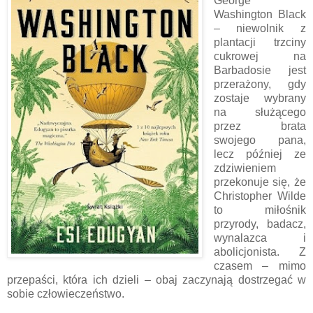
George
Washington Black
– niewolnik z
plantacji trzciny
cukrowej na
Barbadosie jest
przerażony, gdy
zostaje wybrany
na służącego
przez brata
swojego pana,
lecz później ze
zdziwieniem
przekonuje się, że
Christopher Wilde
to miłośnik
przyrody, badacz,
wynalazca i
abolicjonista. Z
czasem – mimo
przepaści, która ich dzieli – obaj zaczynają dostrzegać w
sobie człowieczeństwo.