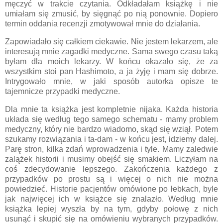
męczyć w trakcie czytania. Odkładałam książkę i nie
umiałam się zmusić, by sięgnąć po nią ponownie. Dopiero
termin oddania recenzji zmotywował mnie do działania.
Zapowiadało się całkiem ciekawie. Nie jestem lekarzem, ale
interesują mnie zagadki medyczne. Sama swego czasu taką
byłam dla moich lekarzy. W końcu okazało się, że za
wszystkim stoi pan Hashimoto, a ja żyję i mam się dobrze.
Intrygowało mnie, w jaki sposób autorka opisze te
tajemnicze przypadki medyczne.
Dla mnie ta książka jest kompletnie nijaka. Każda historia
układa się według tego samego schematu - mamy problem
medyczny, który nie bardzo wiadomo, skąd się wziął. Potem
szukamy rozwiązania i ta-dam - w końcu jest, idziemy dalej.
Parę stron, kilka zdań wprowadzenia i tyle. Mamy zaledwie
zalążek historii i musimy obejść się smakiem. Liczyłam na
coś zdecydowanie lepszego. Zakończenia każdego z
przypadków po prostu są i więcej o nich nie można
powiedzieć. Historie pacjentów omówione po łebkach, byle
jak najwięcej ich w książce się znalazło. Według mnie
książka lepiej wyszła by na tym, gdyby połowę z nich
usunąć i skupić się na omówieniu wybranych przypadków.