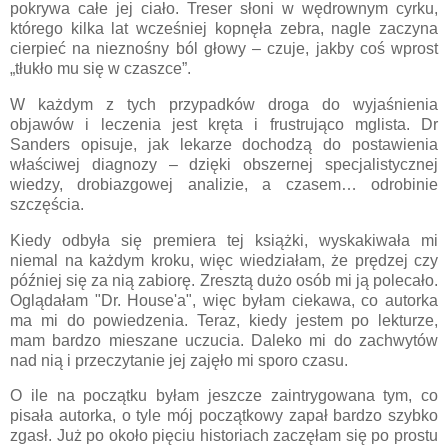
pokrywa całe jej ciało. Treser słoni w wędrownym cyrku,
którego kilka lat wcześniej kopnęła zebra, nagle zaczyna
cierpieć na nieznośny ból głowy – czuje, jakby coś wprost
„tłukło mu się w czaszce”.
W każdym z tych przypadków droga do wyjaśnienia
objawów i leczenia jest kręta i frustrująco mglista. Dr
Sanders opisuje, jak lekarze dochodzą do postawienia
właściwej diagnozy – dzięki obszernej specjalistycznej
wiedzy, drobiazgowej analizie, a czasem… odrobinie
szczęścia.
Kiedy odbyła się premiera tej książki, wyskakiwała mi
niemal na każdym kroku, więc wiedziałam, że prędzej czy
później się za nią zabiorę. Zresztą dużo osób mi ją polecało.
Oglądałam "Dr. House'a", więc byłam ciekawa, co autorka
ma mi do powiedzenia. Teraz, kiedy jestem po lekturze,
mam bardzo mieszane uczucia. Daleko mi do zachwytów
nad nią i przeczytanie jej zajęło mi sporo czasu.
O ile na początku byłam jeszcze zaintrygowana tym, co
pisała autorka, o tyle mój początkowy zapał bardzo szybko
zgasł. Już po około pięciu historiach zaczęłam się po prostu