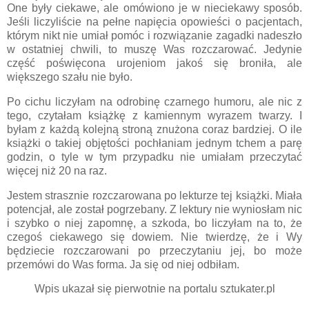
One były ciekawe, ale omówiono je w nieciekawy sposób.
Jeśli liczyliście na pełne napięcia opowieści o pacjentach,
którym nikt nie umiał pomóc i rozwiązanie zagadki nadeszło
w ostatniej chwili, to muszę Was rozczarować. Jedynie
część poświęcona urojeniom jakoś się broniła, ale
większego szału nie było.
Po cichu liczyłam na odrobinę czarnego humoru, ale nic z
tego, czytałam książkę z kamiennym wyrazem twarzy. I
byłam z każdą kolejną stroną znużona coraz bardziej. O ile
książki o takiej objętości pochłaniam jednym tchem a parę
godzin, o tyle w tym przypadku nie umiałam przeczytać
więcej niż 20 na raz.
Jestem strasznie rozczarowana po lekturze tej książki. Miała
potencjał, ale został pogrzebany. Z lektury nie wyniosłam nic
i szybko o niej zapomnę, a szkoda, bo liczyłam na to, że
czegoś ciekawego się dowiem. Nie twierdzę, że i Wy
będziecie rozczarowani po przeczytaniu jej, bo może
przemówi do Was forma. Ja się od niej odbiłam.
Wpis ukazał się pierwotnie na portalu sztukater.pl