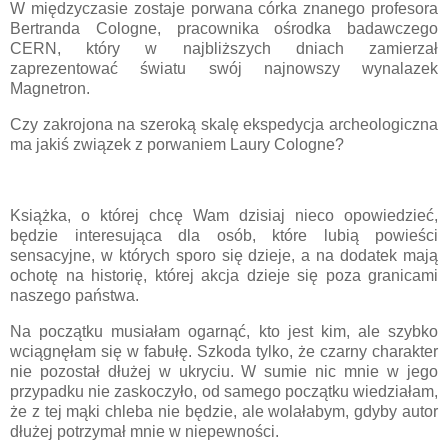
W międzyczasie zostaje porwana córka znanego profesora
Bertranda Cologne, pracownika ośrodka badawczego
CERN, który w najbliższych dniach zamierzał
zaprezentować światu swój najnowszy wynalazek
Magnetron.
Czy zakrojona na szeroką skalę ekspedycja archeologiczna
ma jakiś związek z porwaniem Laury Cologne?
Książka, o której chcę Wam dzisiaj nieco opowiedzieć,
będzie interesująca dla osób, które lubią powieści
sensacyjne, w których sporo się dzieje, a na dodatek mają
ochotę na historię, której akcja dzieje się poza granicami
naszego państwa.
Na początku musiałam ogarnąć, kto jest kim, ale szybko
wciągnęłam się w fabułę. Szkoda tylko, że czarny charakter
nie pozostał dłużej w ukryciu. W sumie nic mnie w jego
przypadku nie zaskoczyło, od samego początku wiedziałam,
że z tej mąki chleba nie będzie, ale wolałabym, gdyby autor
dłużej potrzymał mnie w niepewności.