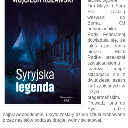
archeologowie,
Tim Mayer i Sara
Frei, zostają
wezwani do
Berna. Od
pełnomocnika
Rady Federalnej
dowiadują się, że
jakiś czas temu
niejaki Mark
Radke przekazał
szwajcarskiemu
rządowi mapę
składająca się z
dwudziestu trzech
kart zapisanych w
języku
pragermańskim.
Prowadzi ona do
Syrii, gdzie
najprawdopodobniej ukryte zostały dzieła sztuki zrabowane
przez nazistów podczas drugiej wojny światowej.