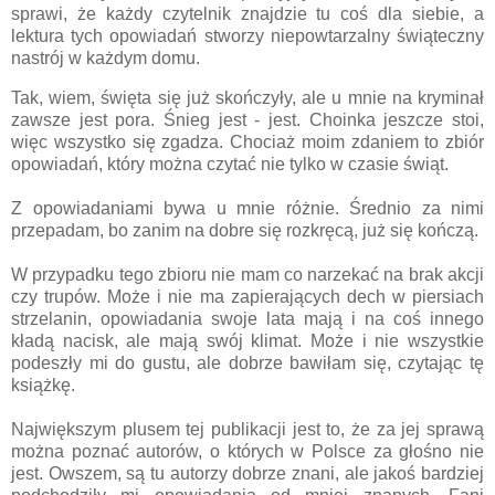
sprawi, że każdy czytelnik znajdzie tu coś dla siebie, a
lektura tych opowiadań stworzy niepowtarzalny świąteczny
nastrój w każdym domu.
Tak, wiem, święta się już skończyły, ale u mnie na kryminał
zawsze jest pora. Śnieg jest - jest. Choinka jeszcze stoi,
więc wszystko się zgadza. Chociaż moim zdaniem to zbiór
opowiadań, który można czytać nie tylko w czasie świąt.
Z opowiadaniami bywa u mnie różnie. Średnio za nimi
przepadam, bo zanim na dobre się rozkręcą, już się kończą.
W przypadku tego zbioru nie mam co narzekać na brak akcji
czy trupów. Może i nie ma zapierających dech w piersiach
strzelanin, opowiadania swoje lata mają i na coś innego
kładą nacisk, ale mają swój klimat. Może i nie wszystkie
podeszły mi do gustu, ale dobrze bawiłam się, czytając tę
książkę.
Największym plusem tej publikacji jest to, że za jej sprawą
można poznać autorów, o których w Polsce za głośno nie
jest. Owszem, są tu autorzy dobrze znani, ale jakoś bardziej