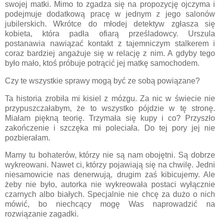
swojej matki. Mimo to zgadza się na propozycję ojczyma i
podejmuje dodatkową pracę w jednym z jego salonów
jubilerskich. Wkrótce do młodej detektyw zgłasza się
kobieta, która padła ofiarą prześladowcy. Urszula
postanawia nawiązać kontakt z tajemniczym stalkerem i
coraz bardziej angażuje się w relację z nim. A gdyby tego
było mało, ktoś próbuje potrącić jej matkę samochodem.
Czy te wszystkie sprawy mogą być ze sobą powiązane?
Ta historia zrobiła mi kisiel z mózgu. Za nic w świecie nie
przypuszczałabym, że to wszystko pójdzie w tę stronę.
Miałam piękną teorię. Trzymała się kupy i co? Przyszło
zakończenie i szczęka mi poleciała. Do tej pory jej nie
pozbierałam.
Mamy tu bohaterów, którzy nie są nam obojętni. Są dobrze
wykreowani. Nawet ci, którzy pojawiają się na chwilę. Jedni
niesamowicie nas denerwują, drugim zaś kibicujemy. Ale
żeby nie było, autorka nie wykreowała postaci wyłącznie
czarnych albo białych. Specjalnie nie chcę za dużo o nich
mówić, bo niechcący mogę Was naprowadzić na
rozwiązanie zagadki.