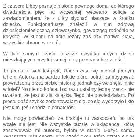
Z czasem Libby poznaje historię pewnego domu, do którego
dwadzieścia pięć lat wcześniej wezwano policję z
zawiadomieniem, że z ulicy słychać płaczące w środku
dziecko. Funkcjonariusze znaleźli w nim zdrową
dziesięciomiesięczną dziewczynkę, gaworzącą radośnie w
kołysce. W kuchni na dole leżały zaś trzy martwe ciała,
wszystkie ubrane w czerń.
W tym samym czasie jeszcze czwórka innych dzieci
mieszkających przy tej samej ulicy przepada bez wieści...
To jedna z tych książek, które czyta się niemal jednym
tchem. Autorka ma bardzo lekkie pióro, potrafi zaintrygować
prowadzoną przez siebie historią, jednak czy wcisnęła mnie
w fotel? No nie do końca. I od razu ustalmy jedną rzecz - nie
uważam, że jest to zła książka. Tego nie powiedziałam. Po
prostu dość szybko zorientowałam się, co się wydarzyło i kto
jest kim, jeśli chodzi o bohaterów.
Nie mogę powiedzieć, że brakuje tu zaskoczeń, bo tak
wcale nie jest. Nie wszystkie puzzle w układance, którą
zaserwowała mi autorka, byłam w stanie ułożyć sama.
Zwłaszcza jeśli chodzi o tę część akcji, która działa się w