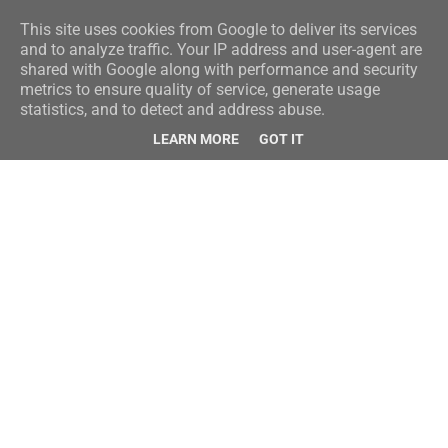
This site uses cookies from Google to deliver its services
and to analyze traffic. Your IP address and user-agent are
shared with Google along with performance and security
metrics to ensure quality of service, generate usage
statistics, and to detect and address abuse.
LEARN MORE
GOT IT