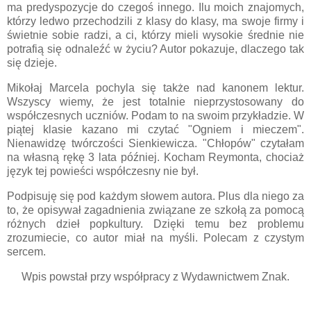
ma predyspozycje do czegoś innego. Ilu moich znajomych,
którzy ledwo przechodzili z klasy do klasy, ma swoje firmy i
świetnie sobie radzi, a ci, którzy mieli wysokie średnie nie
potrafią się odnaleźć w życiu? Autor pokazuje, dlaczego tak
się dzieje.
Mikołaj Marcela pochyla się także nad kanonem lektur.
Wszyscy wiemy, że jest totalnie nieprzystosowany do
współczesnych uczniów. Podam to na swoim przykładzie. W
piątej klasie kazano mi czytać "Ogniem i mieczem".
Nienawidzę twórczości Sienkiewicza. "Chłopów" czytałam
na własną rękę 3 lata później. Kocham Reymonta, chociaż
język tej powieści współczesny nie był.
Podpisuję się pod każdym słowem autora. Plus dla niego za
to, że opisywał zagadnienia związane ze szkołą za pomocą
różnych dzieł popkultury. Dzięki temu bez problemu
zrozumiecie, co autor miał na myśli. Polecam z czystym
sercem.
Wpis powstał przy współpracy z Wydawnictwem Znak.