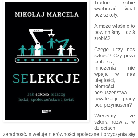
Trudno sobie
wyobrazić świat
bez szkoły.
A może właśnie to
powinniśmy dziś
zrobić?
Czego uczy nas
szkoła? Czy poza
tabliczką
mnożenia nie
wpaja w nas
uległości,
bierności,
posłuszeństwa,
rywalizacji i pracy
pod przymusem?
Wierzymy, że
szkoła rozwija w
dzieciach
zaradność, niweluje nierówności społeczne i przyczynia się