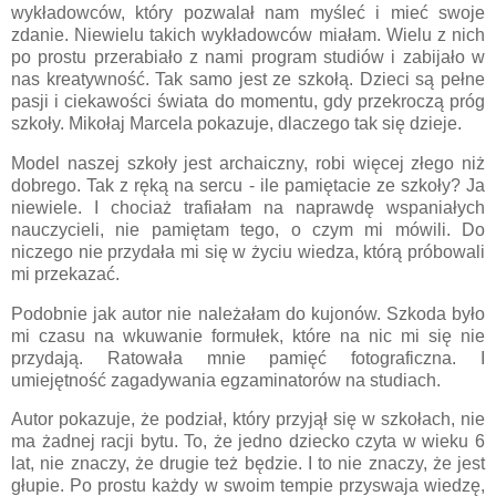
wykładowców, który pozwalał nam myśleć i mieć swoje
zdanie. Niewielu takich wykładowców miałam. Wielu z nich
po prostu przerabiało z nami program studiów i zabijało w
nas kreatywność. Tak samo jest ze szkołą. Dzieci są pełne
pasji i ciekawości świata do momentu, gdy przekroczą próg
szkoły. Mikołaj Marcela pokazuje, dlaczego tak się dzieje.
Model naszej szkoły jest archaiczny, robi więcej złego niż
dobrego. Tak z ręką na sercu - ile pamiętacie ze szkoły? Ja
niewiele. I chociaż trafiałam na naprawdę wspaniałych
nauczycieli, nie pamiętam tego, o czym mi mówili. Do
niczego nie przydała mi się w życiu wiedza, którą próbowali
mi przekazać.
Podobnie jak autor nie należałam do kujonów. Szkoda było
mi czasu na wkuwanie formułek, które na nic mi się nie
przydają. Ratowała mnie pamięć fotograficzna. I
umiejętność zagadywania egzaminatorów na studiach.
Autor pokazuje, że podział, który przyjął się w szkołach, nie
ma żadnej racji bytu. To, że jedno dziecko czyta w wieku 6
lat, nie znaczy, że drugie też będzie. I to nie znaczy, że jest
głupie. Po prostu każdy w swoim tempie przyswaja wiedzę,