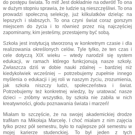
do postępu świata. To mit! Jest dokładnie na odwrót! To ona
w dużym stopniu sprawia, że ludzie są nieszczęśliwi. To ona
prowadzi społeczną selekcję, już kilkulatków dzieląc na
lepszych i słabszych. To ona czyni świat coraz gorszym
miejscem do życia i to również przez nią najczęściej
zapominamy, kim jesteśmy, przestajemy być sobą.
Szkoła jest instytucją stworzoną w konkretnym czasie i dla
realizowania określonych celów. Tyle tylko, że ten czas i
cele dotyczą XIX wieku – wtedy narodził się system
edukacji, w ramach którego funkcjonują nasze szkoły.
Zwłaszcza dziś w dobie nauki zdalnej – bardziej niż
kiedykolwiek wcześniej – potrzebujemy zupełnie innego
myślenia o edukacji i jej roli w naszym życiu, zrozumienia,
jak szkoła niszczy ludzi, społeczeństwa i świat.
Potrzebujemy też konkretnej wiedzy, by uratować nasze
dzieci – zróbmy wszystko, by szkoła nie zabiła w nich
kreatywności, głodu poznawania świata i marzeń!
Miałam to szczęście, że na swojej akademickiej drodze
trafiłam na Mikołaja Marcelę. I choć miałam z nim zajęcia
tylko przez pół semestru, było to najlepsze pół semestru w
mojej karierze studenckiej. To był jeden z tych