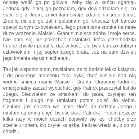
ochotę walić go po głowie, żeby się w końcu ogarnął.
Jednak gdy lepiej go poznałam, gdy dowiedziałam się, co
stało się z Joem, zmieniłam swoje zdanie na jego temat.
Zrobiło mi się go żal i polubiłam go, chociaż był bardzo
specyficznym człowiekiem. Jego przemiana zrobiła na mnie
duże wrażenie. Maisie i Grant z miejsca zdobyli moje serce.
Nie dało się nie pokochać nastolatki, która przechodziła
trudne chwile i potrafiła dać w kość, ale była bardzo dobrym
człowiekiem, i jej sepleniącego brata. Już na sam dźwięk
jego imienia się uśmiechałam.
Tak jak wspomniałam, myślałam, że to będzie lekka książka.
I do pewnego momentu taka była, choć wisiało nad nią
widmo śmierci mamy Maisie i Granta. Ogromny ładunek
emocjonalny zaczął wybuchać, gdy Patrick przeczytał list do
Joego. Siedziałam ze smarkami do pasa, czytając ten
fragment i długo nie umiałam potem dojść do siebie.
Czułam, jak narasta we mnie złość do rodziny Joego i
miałam ogromną chęć, by uściskać Patricka. Potem jeszcze
kilka razy w moich oczach pojawiły się łzy, choćby przy
scenie z tortem, kto czytał książkę, będzie wiedział, o co mi
chodzi.