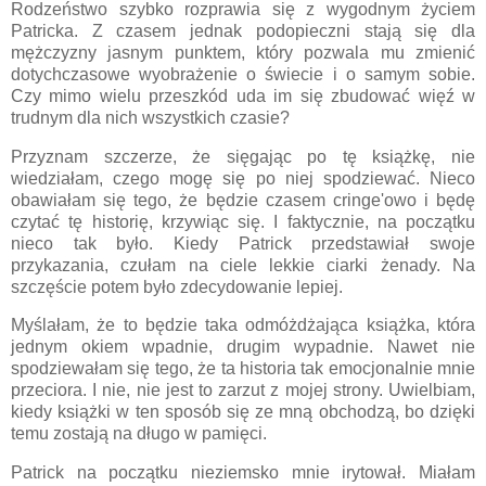
Rodzeństwo szybko rozprawia się z wygodnym życiem
Patricka. Z czasem jednak podopieczni stają się dla
mężczyzny jasnym punktem, który pozwala mu zmienić
dotychczasowe wyobrażenie o świecie i o samym sobie.
Czy mimo wielu przeszkód uda im się zbudować więź w
trudnym dla nich wszystkich czasie?
Przyznam szczerze, że sięgając po tę książkę, nie
wiedziałam, czego mogę się po niej spodziewać. Nieco
obawiałam się tego, że będzie czasem cringe'owo i będę
czytać tę historię, krzywiąc się. I faktycznie, na początku
nieco tak było. Kiedy Patrick przedstawiał swoje
przykazania, czułam na ciele lekkie ciarki żenady. Na
szczęście potem było zdecydowanie lepiej.
Myślałam, że to będzie taka odmóżdżająca książka, która
jednym okiem wpadnie, drugim wypadnie. Nawet nie
spodziewałam się tego, że ta historia tak emocjonalnie mnie
przeciora. I nie, nie jest to zarzut z mojej strony. Uwielbiam,
kiedy książki w ten sposób się ze mną obchodzą, bo dzięki
temu zostają na długo w pamięci.
Patrick na początku nieziemsko mnie irytował. Miałam