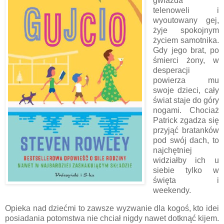
gwiazda
telenoweli i
wyoutowany gej,
żyje spokojnym
życiem samotnika.
Gdy jego brat, po
śmierci żony, w
desperacji
powierza mu
swoje dzieci, cały
świat staje do góry
nogami. Chociaż
Patrick zgadza się
przyjąć bratanków
pod swój dach, to
najchętniej
widziałby ich u
siebie tylko w
święta i
weekendy.
Opieka nad dziećmi to zawsze wyzwanie dla kogoś, kto idei
posiadania potomstwa nie chciał nigdy nawet dotknąć kijem.