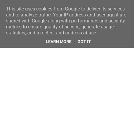
This site uses cookies from Google to deliver its services
and to analyze traffic. Your IP address and user-agent are
shared with Google along with performance and security
metrics to ensure quality of service, generate usage
statistics, and to detect and address abuse.
LEARN MORE
GOT IT