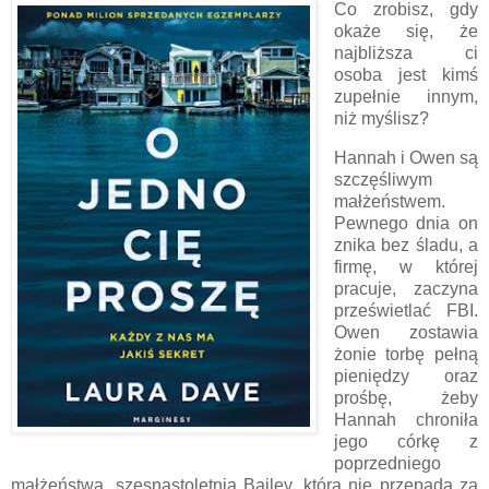
Co zrobisz, gdy
okaże się, że
najbliższa ci
osoba jest kimś
zupełnie innym,
niż myślisz?
Hannah i Owen są
szczęśliwym
małżeństwem.
Pewnego dnia on
znika bez śladu, a
firmę, w której
pracuje, zaczyna
prześwietlać FBI.
Owen zostawia
żonie torbę pełną
pieniędzy oraz
prośbę, żeby
Hannah chroniła
jego córkę z
poprzedniego
małżeństwa, szesnastoletnią Bailey, która nie przepada za