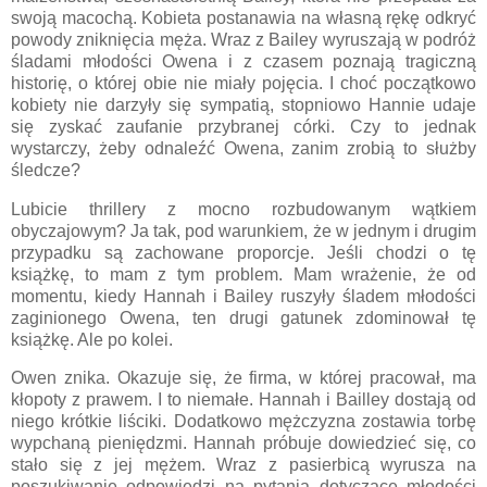
swoją macochą. Kobieta postanawia na własną rękę odkryć
powody zniknięcia męża. Wraz z Bailey wyruszają w podróż
śladami młodości Owena i z czasem poznają tragiczną
historię, o której obie nie miały pojęcia. I choć początkowo
kobiety nie darzyły się sympatią, stopniowo Hannie udaje
się zyskać zaufanie przybranej córki. Czy to jednak
wystarczy, żeby odnaleźć Owena, zanim zrobią to służby
śledcze?
Lubicie thrillery z mocno rozbudowanym wątkiem
obyczajowym? Ja tak, pod warunkiem, że w jednym i drugim
przypadku są zachowane proporcje. Jeśli chodzi o tę
książkę, to mam z tym problem. Mam wrażenie, że od
momentu, kiedy Hannah i Bailey ruszyły śladem młodości
zaginionego Owena, ten drugi gatunek zdominował tę
książkę. Ale po kolei.
Owen znika. Okazuje się, że firma, w której pracował, ma
kłopoty z prawem. I to niemałe. Hannah i Bailley dostają od
niego krótkie liściki. Dodatkowo mężczyzna zostawia torbę
wypchaną pieniędzmi. Hannah próbuje dowiedzieć się, co
stało się z jej mężem. Wraz z pasierbicą wyrusza na
poszukiwanie odpowiedzi na pytania dotyczące młodości