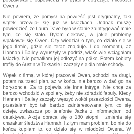
Owena.
Nie powiem, że pomysł na powieść jest oryginalny, taki
wątek przewijał się już w książkach. Jednak muszę
powiedzieć, że Laura Dave była w stanie zaintrygować mnie
tym, co się stało. Byłam ciekawa, w jakie problemy
wpakował się Owen. Czy wiedział o tym, co działo się w
jego firmie, gdzie się teraz znajduje. I do momentu, aż
Hannah i Bailey wyruszyły w podróż, właściwie wciągałam
książkę. Nie potrafiłam jej odłożyć na półkę. Potem kobiety
trafiły do Austin w Teksasie i zaczęły się dla mnie schody.
Wątek z firmą, w której pracował Owen, schodzi na drugi,
potem na trzeci plan, aż w końcu nie bardzo widać go na
horyzoncie. Za to pojawia się inna intryga. Nie chcę za
bardzo wchodzić w spoilery, żeby nie zdradzić fabuły. Kiedy
Hannah i Bailey zaczęły węszyć wokół przeszłości Owena,
przestałam być tak bardzo zainteresowana tym, co się
dzieje, zwłaszcza po telefonie Jacka z informacjami od
detektywa. Akcja obraca się o 180 stopni i zmienia się
charakter śledztwa Hannah. I z tym mam problem, bo nie do
końca kupiłam to, co działo się w młodości Owena. W