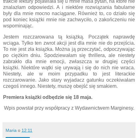
trakcie lektury pojawiała się u mnie masa pytań, na które nie
znalazłam odpowiedzi. A i niektóre rozwiązania fabularne
były dla mnie mocno naciągane. Również to, co działo się
pod koniec książki mnie nie zachwyciło, o zakończeniu nie
wspominając.
Jestem rozczarowana tą książką. Początek naprawdę
wciąga. Tylko ten zwrot akcji jest dla mnie nie do przejścia.
To nie jest zła książka. Można ją przeczytać, odpoczywając
po ciężkim dniu. Spodziewałam się thrillera, ale niestety
zabrakło dla mnie emocji, zwłaszcza w drugiej części
książki. Niektóre wątki się urywają i się do nich nie wraca.
Niestety, ale w moim przypadku to jest literackie
rozczarowanie. Jako stary wyjadacz gatunku oczekiwałam
czegoś innego. Niestety, muszę obejść się smakiem.
Premiera książki odbędzie się 18 maja.
Wpis powstał przy współpracy z Wydawnictwem Marginesy.
Maria
o
12:11