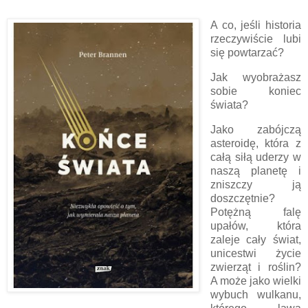
A co, jeśli historia
rzeczywiście lubi
się powtarzać?
Jak wyobrażasz
sobie koniec
świata?
Jako zabójczą
asteroidę, która z
całą siłą uderzy w
naszą planetę i
zniszczy ją
doszczętnie?
Potężną falę
upałów, która
zaleje cały świat,
unicestwi życie
zwierząt i roślin?
A może jako wielki
wybuch wulkanu,