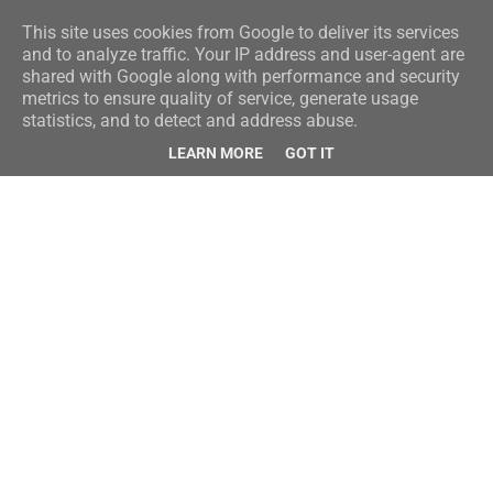
This site uses cookies from Google to deliver its services
and to analyze traffic. Your IP address and user-agent are
shared with Google along with performance and security
metrics to ensure quality of service, generate usage
statistics, and to detect and address abuse.
LEARN MORE
GOT IT