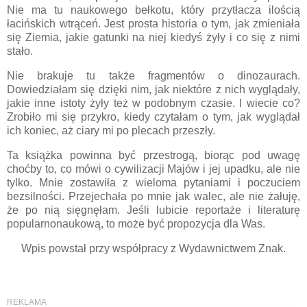
Nie ma tu naukowego bełkotu, który przytłacza ilością
łacińskich wtrąceń. Jest prosta historia o tym, jak zmieniała
się Ziemia, jakie gatunki na niej kiedyś żyły i co się z nimi
stało.
Nie brakuje tu także fragmentów o dinozaurach.
Dowiedziałam się dzięki nim, jak niektóre z nich wyglądały,
jakie inne istoty żyły też w podobnym czasie. I wiecie co?
Zrobiło mi się przykro, kiedy czytałam o tym, jak wyglądał
ich koniec, aż ciary mi po plecach przeszły.
Ta książka powinna być przestrogą, biorąc pod uwagę
choćby to, co mówi o cywilizacji Majów i jej upadku, ale nie
tylko. Mnie zostawiła z wieloma pytaniami i poczuciem
bezsilności. Przejechała po mnie jak walec, ale nie żałuję,
że po nią sięgnęłam. Jeśli lubicie reportaże i literaturę
popularnonaukową, to może być propozycja dla Was.
Wpis powstał przy współpracy z Wydawnictwem Znak.