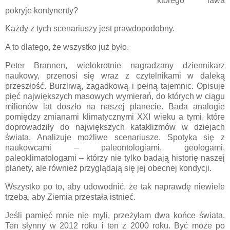
którego lawa
pokryje kontynenty?
Każdy z tych scenariuszy jest prawdopodobny.
A to dlatego, że wszystko już było.
Peter Brannen, wielokrotnie nagradzany dziennikarz
naukowy, przenosi się wraz z czytelnikami w daleką
przeszłość. Burzliwą, zagadkową i pełną tajemnic. Opisuje
pięć największych masowych wymierań, do których w ciągu
milionów lat doszło na naszej planecie. Bada analogie
pomiędzy zmianami klimatycznymi XXI wieku a tymi, które
doprowadziły do największych kataklizmów w dziejach
świata. Analizuje możliwe scenariusze. Spotyka się z
naukowcami – paleontologiami, geologami,
paleoklimatologami – którzy nie tylko badają historię naszej
planety, ale również przyglądają się jej obecnej kondycji.
Wszystko po to, aby udowodnić, że tak naprawdę niewiele
trzeba, aby Ziemia przestała istnieć.
Jeśli pamięć mnie nie myli, przeżyłam dwa końce świata.
Ten słynny w 2012 roku i ten z 2000 roku. Być może po