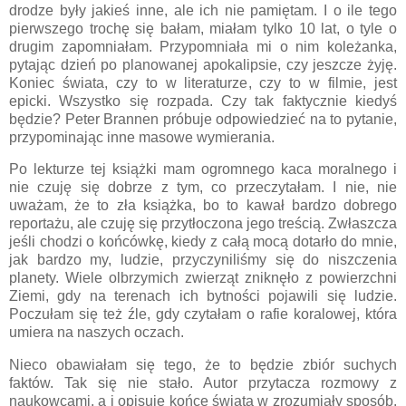
drodze były jakieś inne, ale ich nie pamiętam. I o ile tego
pierwszego trochę się bałam, miałam tylko 10 lat, o tyle o
drugim zapomniałam. Przypomniała mi o nim koleżanka,
pytając dzień po planowanej apokalipsie, czy jeszcze żyję.
Koniec świata, czy to w literaturze, czy to w filmie, jest
epicki. Wszystko się rozpada. Czy tak faktycznie kiedyś
będzie? Peter Brannen próbuje odpowiedzieć na to pytanie,
przypominając inne masowe wymierania.
Po lekturze tej książki mam ogromnego kaca moralnego i
nie czuję się dobrze z tym, co przeczytałam. I nie, nie
uważam, że to zła książka, bo to kawał bardzo dobrego
reportażu, ale czuję się przytłoczona jego treścią. Zwłaszcza
jeśli chodzi o końcówkę, kiedy z całą mocą dotarło do mnie,
jak bardzo my, ludzie, przyczyniliśmy się do niszczenia
planety. Wiele olbrzymich zwierząt zniknęło z powierzchni
Ziemi, gdy na terenach ich bytności pojawili się ludzie.
Poczułam się też źle, gdy czytałam o rafie koralowej, która
umiera na naszych oczach.
Nieco obawiałam się tego, że to będzie zbiór suchych
faktów. Tak się nie stało. Autor przytacza rozmowy z
naukowcami, a i opisuje końce świata w zrozumiały sposób.